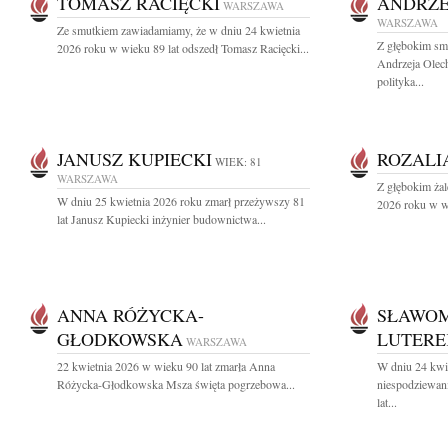
TOMASZ RACIĘCKI
ANDRZE
WARSZAWA
WARSZAWA
Ze smutkiem zawiadamiamy, że w dniu 24 kwietnia
Z głębokim sm
2026 roku w wieku 89 lat odszedł Tomasz Racięcki...
Andrzeja Olec
polityka...
JANUSZ KUPIECKI
ROZALI
WIEK: 81
WARSZAWA
Z głębokim ża
W dniu 25 kwietnia 2026 roku zmarł przeżywszy 81
2026 roku w wi
lat Janusz Kupiecki inżynier budownictwa...
ANNA RÓŻYCKA-
SŁAWOM
GŁODKOWSKA
LUTERE
WARSZAWA
22 kwietnia 2026 w wieku 90 lat zmarła Anna
W dniu 24 kwi
Różycka-Głodkowska Msza święta pogrzebowa...
niespodziewan
lat...