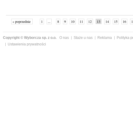
« poprzednie
1
...
8
9
10
11
12
13
14
15
16
1
»
Copyright © Wyborcza sp. z o.o.
O nas
Staże u nas
Reklama
Polityka 
Ustawienia prywatności