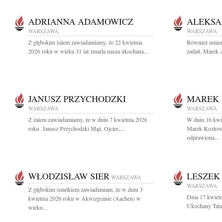
ADRIANNA ADAMOWICZ
ALEKSA
WARSZAWA
WARSZAWA
Z głębokim żalem zawiadamiamy, że 22 kwietnia
Również umier
2026 roku w wieku 31 lat zmarła nasza ukochana...
zadań. Marek A
JANUSZ PRZYCHODZKI
MAREK 
WARSZAWA
WARSZAWA
Z żalem zawiadamiamy, że w dniu 7 kwietnia 2026
W dniu 16 kwie
roku Janusz Przychodzki Mąż, Ojciec,...
Marek Kozłows
odprawiona...
WŁODZISŁAW SIER
LESZEK
WARSZAWA
WARSZAWA
Z głębokim smutkiem zawiadamiam, że w dniu 3
Dnia 17 kwietn
kwietnia 2026 roku w Akwizgranie (Aachen) w
Ukochany Tata
wieku...