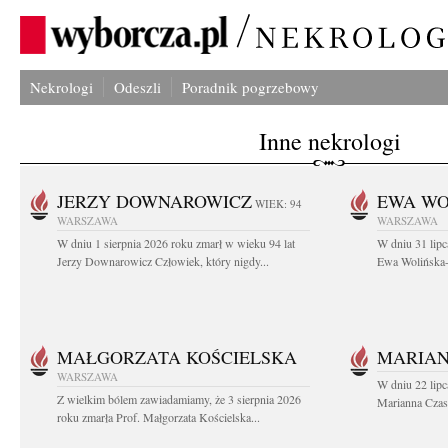
Nekrologi
Odeszli
Poradnik pogrzebowy
Inne nekrologi
JERZY DOWNAROWICZ
EWA WO
WIEK: 94
WARSZAWA
WARSZAWA
W dniu 1 sierpnia 2026 roku zmarł w wieku 94 lat
W dniu 31 lipc
Jerzy Downarowicz Człowiek, który nigdy...
Ewa Wolińska-W
MAŁGORZATA KOŚCIELSKA
MARIAN
WARSZAWA
W dniu 22 lipc
Z wielkim bólem zawiadamiamy, że 3 sierpnia 2026
Marianna Czas
roku zmarła Prof. Małgorzata Kościelska...