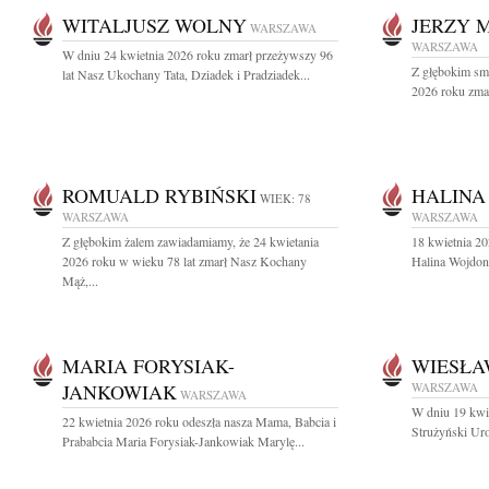
WITALJUSZ WOLNY
JERZY 
WARSZAWA
WARSZAWA
W dniu 24 kwietnia 2026 roku zmarł przeżywszy 96
Z głębokim sm
lat Nasz Ukochany Tata, Dziadek i Pradziadek...
2026 roku zmar
ROMUALD RYBIŃSKI
HALINA
WIEK: 78
WARSZAWA
WARSZAWA
Z głębokim żalem zawiadamiamy, że 24 kwietania
18 kwietnia 20
2026 roku w wieku 78 lat zmarł Nasz Kochany
Halina Wojdon
Mąż,...
MARIA FORYSIAK-
WIESŁA
JANKOWIAK
WARSZAWA
WARSZAWA
W dniu 19 kwi
22 kwietnia 2026 roku odeszła nasza Mama, Babcia i
Strużyński Uro
Prababcia Maria Forysiak-Jankowiak Marylę...