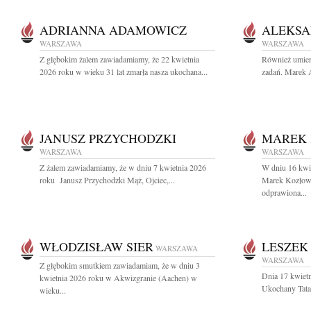
ADRIANNA ADAMOWICZ
ALEKSA
WARSZAWA
WARSZAWA
Z głębokim żalem zawiadamiamy, że 22 kwietnia
Również umier
2026 roku w wieku 31 lat zmarła nasza ukochana...
zadań. Marek A
JANUSZ PRZYCHODZKI
MAREK 
WARSZAWA
WARSZAWA
Z żalem zawiadamiamy, że w dniu 7 kwietnia 2026
W dniu 16 kwie
roku Janusz Przychodzki Mąż, Ojciec,...
Marek Kozłows
odprawiona...
WŁODZISŁAW SIER
LESZEK
WARSZAWA
WARSZAWA
Z głębokim smutkiem zawiadamiam, że w dniu 3
Dnia 17 kwietn
kwietnia 2026 roku w Akwizgranie (Aachen) w
Ukochany Tata
wieku...