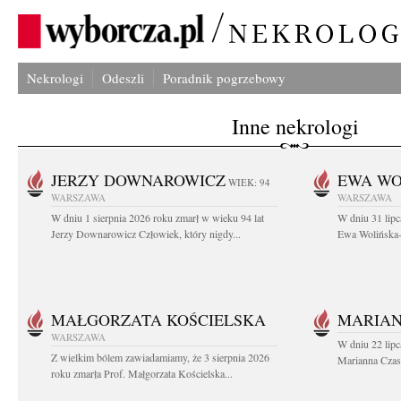
Nekrologi
Odeszli
Poradnik pogrzebowy
Inne nekrologi
JERZY DOWNAROWICZ
EWA WO
WIEK: 94
WARSZAWA
WARSZAWA
W dniu 1 sierpnia 2026 roku zmarł w wieku 94 lat
W dniu 31 lipc
Jerzy Downarowicz Człowiek, który nigdy...
Ewa Wolińska-W
MAŁGORZATA KOŚCIELSKA
MARIAN
WARSZAWA
W dniu 22 lipc
Z wielkim bólem zawiadamiamy, że 3 sierpnia 2026
Marianna Czas
roku zmarła Prof. Małgorzata Kościelska...