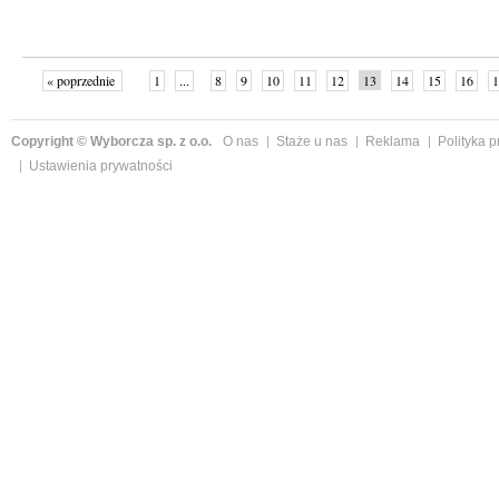
« poprzednie
1
...
8
9
10
11
12
13
14
15
16
1
»
Copyright © Wyborcza sp. z o.o.
O nas
Staże u nas
Reklama
Polityka 
Ustawienia prywatności