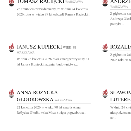
TOMASZ RACIĘCKI
ANDRZE
WARSZAWA
WARSZAWA
Ze smutkiem zawiadamiamy, że w dniu 24 kwietnia
Z głębokim sm
2026 roku w wieku 89 lat odszedł Tomasz Racięcki...
Andrzeja Olec
polityka...
JANUSZ KUPIECKI
ROZALI
WIEK: 81
WARSZAWA
Z głębokim ża
W dniu 25 kwietnia 2026 roku zmarł przeżywszy 81
2026 roku w wi
lat Janusz Kupiecki inżynier budownictwa...
ANNA RÓŻYCKA-
SŁAWOM
GŁODKOWSKA
LUTERE
WARSZAWA
22 kwietnia 2026 w wieku 90 lat zmarła Anna
W dniu 24 kwi
Różycka-Głodkowska Msza święta pogrzebowa...
niespodziewan
lat...