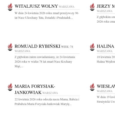
WITALJUSZ WOLNY
JERZY 
WARSZAWA
WARSZAWA
W dniu 24 kwietnia 2026 roku zmarł przeżywszy 96
Z głębokim sm
lat Nasz Ukochany Tata, Dziadek i Pradziadek...
2026 roku zmar
ROMUALD RYBIŃSKI
HALINA
WIEK: 78
WARSZAWA
WARSZAWA
Z głębokim żalem zawiadamiamy, że 24 kwietania
18 kwietnia 20
2026 roku w wieku 78 lat zmarł Nasz Kochany
Halina Wojdon
Mąż,...
MARIA FORYSIAK-
WIESŁA
JANKOWIAK
WARSZAWA
WARSZAWA
W dniu 19 kwi
22 kwietnia 2026 roku odeszła nasza Mama, Babcia i
Strużyński Uro
Prababcia Maria Forysiak-Jankowiak Marylę...