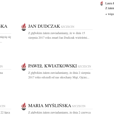
Laura 
Z żale
+ więc
SKA
JAN DUDCZAK
SZCZECIN
Z głębokim żalem zawiadamiamy, że w dniu 15
ięcią się
sierpnia 2017 roku zmarł Jan Dudczak wieloletni...
..
PAWEŁ KWIATKOWSKI
IN
SZCZECIN
ana
Z głębokim żalem zawiadamiamy, że dnia 2 sierpnia
2017 roku odszedł od nas ukochany Mąż, Ojciec...
MARIA MYŚLIŃSKA
ECIN
SZCZECIN
22 lipca
Z głębokim żalem zawiadamiamy, że dnia 2 czerwca