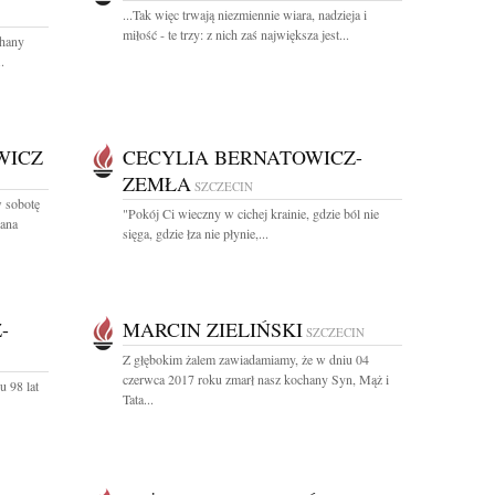
...Tak więc trwają niezmiennie wiara, nadzieja i
miłość - te trzy: z nich zaś największa jest...
chany
.
WICZ
CECYLIA BERNATOWICZ-
ZEMŁA
SZCZECIN
 sobotę
"Pokój Ci wieczny w cichej krainie, gdzie ból nie
hana
sięga, gdzie łza nie płynie,...
-
MARCIN ZIELIŃSKI
SZCZECIN
Z głębokim żalem zawiadamiamy, że w dniu 04
czerwca 2017 roku zmarł nasz kochany Syn, Mąż i
 98 lat
Tata...