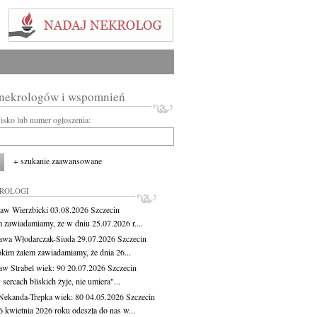
 nekrologów i wspomnień
wisko lub numer ogłoszenia:
+ szukanie zaawansowane
KROLOGI
aw Wierzbicki
03.08.2026
Szczecin
m zawiadamiamy, że w dniu 25.07.2026 r....
awa Włodarczak-Siuda
29.07.2026
Szczecin
okim żalem zawiadamiamy, że dnia 26...
aw Strabel
wiek: 90
20.07.2026
Szczecin
sercach bliskich żyje, nie umiera"...
Nekanda-Trepka
wiek: 80
04.05.2026
Szczecin
6 kwietnia 2026 roku odeszła do nas w...