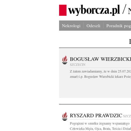
Nekrologi
Odeszli
Poradnik po
BOGUSŁAW WIERZBICK
SZCZECIN
Z żalem zawiadamiamy, że w dniu 25.07.202
zmarł ś.p. Bogusław Wierzbicki lekarz Poże
RYSZARD PRAWDZIC
SZCZ
Pogrążeni w smutku żegnamy wspaniałego
Człowieka Męża, Ojca, Brata, Teścia i Dzia