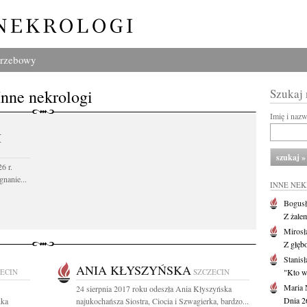
grzebowy
Inne nekrologi
Szukaj
Imię i naz
I
6 r.
gnanie...
INNE NE
Bogusł
Z żale
Mirosł
Z głęb
Stanisł
ANIA KŁYSZYŃSKA
ECIN
SZCZECIN
"Kto w 
Maria 
24 sierpnia 2017 roku odeszła Ania Kłyszyńska
Dnia 2
dka
najukochańsza Siostra, Ciocia i Szwagierka, bardzo...