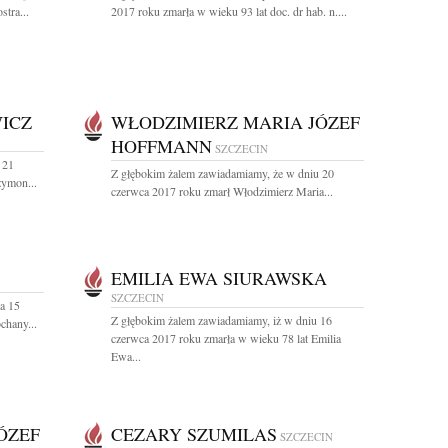
tra...
2017 roku zmarła w wieku 93 lat doc. dr hab. n....
ICZ
WŁODZIMIERZ MARIA JÓZEF
HOFFMANN
SZCZECIN
 21
Z głębokim żalem zawiadamiamy, że w dniu 20
zymon...
czerwca 2017 roku zmarł Włodzimierz Maria...
EMILIA EWA SIURAWSKA
SZCZECIN
a 15
Z głębokim żalem zawiadamiamy, iż w dniu 16
chany...
czerwca 2017 roku zmarła w wieku 78 lat Emilia
Ewa...
ÓZEF
CEZARY SZUMILAS
SZCZECIN