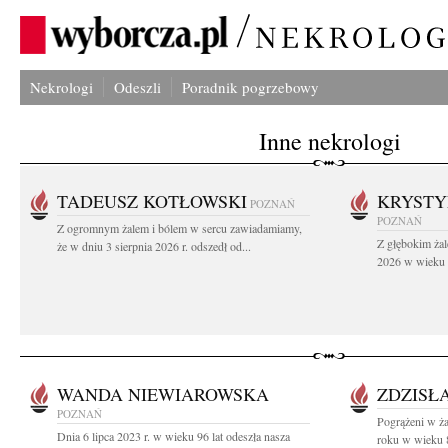
Nekrologi
Odeszli
Poradnik pogrzebowy
Inne nekrologi
TADEUSZ KOTŁOWSKI
KRYST
POZNAŃ
POZNAŃ
Z ogromnym żalem i bólem w sercu zawiadamiamy,
Z głębokim żal
że w dniu 3 sierpnia 2026 r. odszedł od...
2026 w wieku 9
WANDA NIEWIAROWSKA
ZDZISŁ
POZNAŃ
Pogrążeni w ża
Dnia 6 lipca 2023 r. w wieku 96 lat odeszła nasza
roku w wieku 8