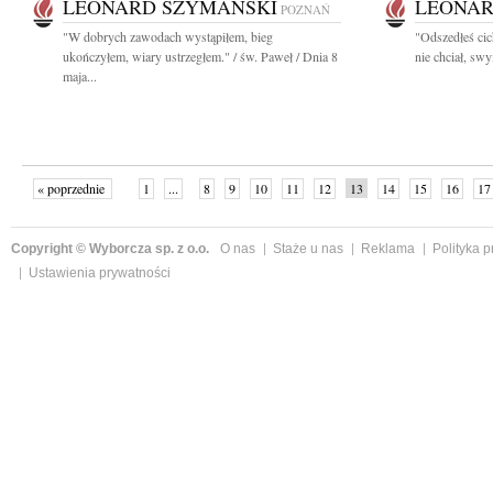
LEONARD SZYMAŃSKI
LEONAR
POZNAŃ
"W dobrych zawodach wystąpiłem, bieg
"Odszedłeś cic
ukończyłem, wiary ustrzegłem." / św. Paweł / Dnia 8
nie chciał, swy
maja...
« poprzednie
1
...
8
9
10
11
12
13
14
15
16
17
Copyright © Wyborcza sp. z o.o.
O nas
Staże u nas
Reklama
Polityka 
Ustawienia prywatności