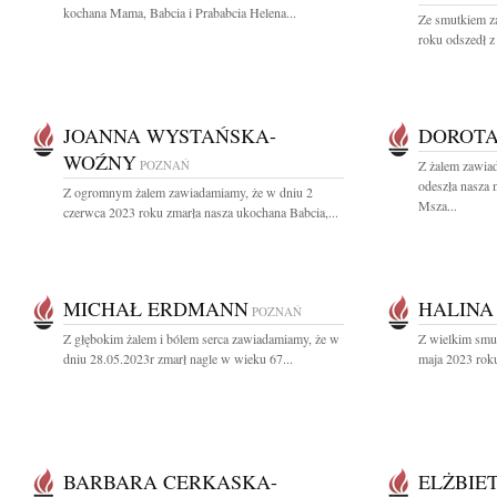
kochana Mama, Babcia i Prababcia Helena...
Ze smutkiem z
roku odszedł z
JOANNA WYSTAŃSKA-
DOROT
WOŹNY
POZNAŃ
Z żalem zawia
odeszła nasza
Z ogromnym żalem zawiadamiamy, że w dniu 2
Msza...
czerwca 2023 roku zmarła nasza ukochana Babcia,...
MICHAŁ ERDMANN
HALINA
POZNAŃ
Z głębokim żalem i bólem serca zawiadamiamy, że w
Z wielkim smu
dniu 28.05.2023r zmarł nagle w wieku 67...
maja 2023 roku
BARBARA CERKASKA-
ELŻBIE