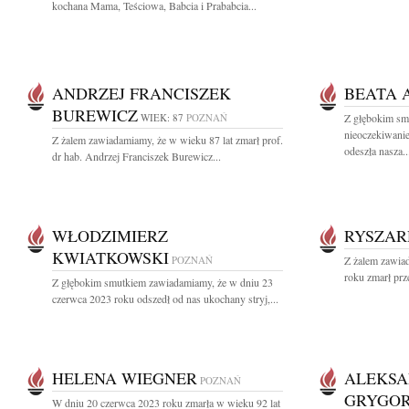
kochana Mama, Teściowa, Babcia i Prababcia...
ANDRZEJ FRANCISZEK
BEATA
BUREWICZ
WIEK: 87
POZNAŃ
Z głębokim sm
nieoczekiwani
Z żalem zawiadamiamy, że w wieku 87 lat zmarł prof.
odeszła nasza..
dr hab. Andrzej Franciszek Burewicz...
WŁODZIMIERZ
RYSZAR
KWIATKOWSKI
POZNAŃ
Z żalem zawia
roku zmarł prz
Z głębokim smutkiem zawiadamiamy, że w dniu 23
czerwca 2023 roku odszedł od nas ukochany stryj,...
HELENA WIEGNER
ALEKS
POZNAŃ
GRYGO
W dniu 20 czerwca 2023 roku zmarła w wieku 92 lat