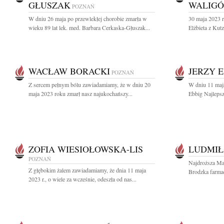
GŁUSZAK
WALIG
POZNAŃ
W dniu 26 maja po przewlekłej chorobie zmarła w
30 maja 2023 
wieku 89 lat lek. med. Barbara Cerkaska-Głuszak...
Elżbieta z Kut
WACŁAW BORACKI
JERZY 
POZNAŃ
Z sercem pełnym bólu zawiadamiamy, że w dniu 20
W dniu 11 maja
maja 2023 roku zmarł nasz najukochańszy...
Ebbig Najlepsz
ZOFIA WIESIOŁOWSKA-LIS
LUDMIŁ
POZNAŃ
Najdroższa Ma
Z głębokim żalem zawiadamiamy, że dnia 11 maja
Brodzka farmac
2023 r., o wiele za wcześnie, odeszła od nas...