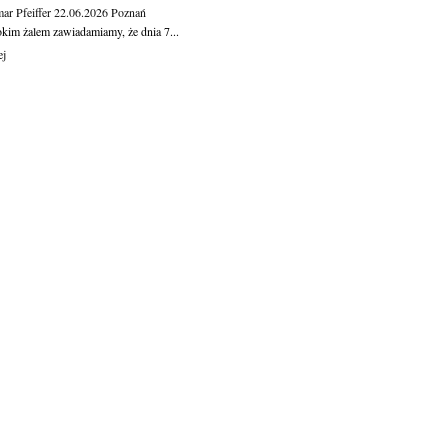
ar Pfeiffer
22.06.2026
Poznań
okim żalem zawiadamiamy, że dnia 7...
ej