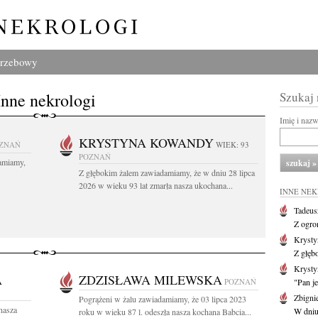
grzebowy
Inne nekrologi
Szukaj
Imię i naz
KRYSTYNA KOWANDY
ZNAŃ
WIEK: 93
POZNAŃ
amiamy,
Z głębokim żalem zawiadamiamy, że w dniu 28 lipca
2026 w wieku 93 lat zmarła nasza ukochana...
INNE NE
Tadeus
Z ogro
Kryst
Z głęb
Krysty
A
ZDZISŁAWA MILEWSKA
POZNAŃ
"Pan je
Zbigni
Pogrążeni w żalu zawiadamiamy, że 03 lipca 2023
 nasza
W dniu 
roku w wieku 87 l. odeszła nasza kochana Babcia...