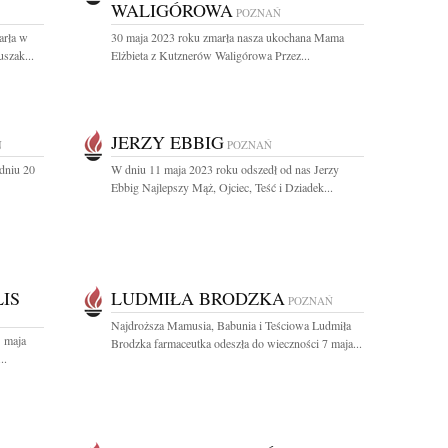
WALIGÓROWA
POZNAŃ
arła w
30 maja 2023 roku zmarła nasza ukochana Mama
szak...
Elżbieta z Kutznerów Waligórowa Przez...
JERZY EBBIG
Ń
POZNAŃ
dniu 20
W dniu 11 maja 2023 roku odszedł od nas Jerzy
Ebbig Najlepszy Mąż, Ojciec, Teść i Dziadek...
IS
LUDMIŁA BRODZKA
POZNAŃ
Najdroższa Mamusia, Babunia i Teściowa Ludmiła
1 maja
Brodzka farmaceutka odeszła do wieczności 7 maja...
..