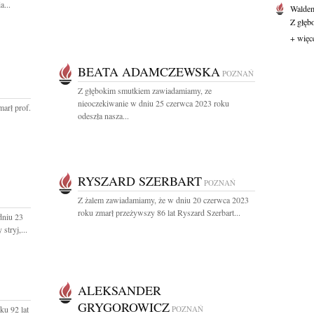
a...
Waldem
Z głęb
+ więc
BEATA ADAMCZEWSKA
POZNAŃ
Z głębokim smutkiem zawiadamiamy, ze
nieoczekiwanie w dniu 25 czerwca 2023 roku
arł prof.
odeszła nasza...
RYSZARD SZERBART
POZNAŃ
Z żalem zawiadamiamy, że w dniu 20 czerwca 2023
roku zmarł przeżywszy 86 lat Ryszard Szerbart...
dniu 23
stryj,...
ALEKSANDER
GRYGOROWICZ
ku 92 lat
POZNAŃ