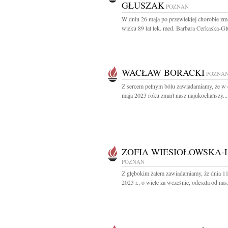
GŁUSZAK
POZNAŃ
W dniu 26 maja po przewlekłej chorobie zm
wieku 89 lat lek. med. Barbara Cerkaska-Głu
WACŁAW BORACKI
POZNA
Z sercem pełnym bólu zawiadamiamy, że w 
maja 2023 roku zmarł nasz najukochańszy...
ZOFIA WIESIOŁOWSKA-L
POZNAŃ
Z głębokim żalem zawiadamiamy, że dnia 1
2023 r., o wiele za wcześnie, odeszła od nas.