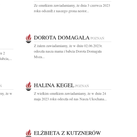
.
Ze smutkiem zawiadamiamy, że dnia 3 czerwca 2023
roku odszedł z naszego grona nestor...
DOROTA DOMAGAŁA
POZNAŃ
Z żalem zawiadamiamy, że w dniu 02.06.2023r.
odeszła nasza mama i babcia Dorota Domagała
u 2
Msza...
bcia,...
HALINA KEGEL
Ń
POZNAŃ
my, że w
Z wielkim smutkiem zawiadamiamy, że w dniu 24
maja 2023 roku odeszła od nas Nasza Ukochana...
ELŻBIETA Z KUTZNERÓW