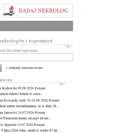
 nekrologów i wspomnień
wisko lub numer ogłoszenia:
+ szukanie zaawansowane
KROLOGI
z Kotłowski
05.08.2026
Poznań
mnym żalem i bólem w sercu...
yna Kowandy
wiek: 93
03.08.2026
Poznań
okim żalem zawiadamiamy, że w dniu 28...
na Janowicz
24.07.2026
Poznań
st Pasterzem moim, niczego mi nie...
ew Zygmunt
15.07.2026
Poznań
9 lipca 2026 roku, zmarł w wieku 87 lat...