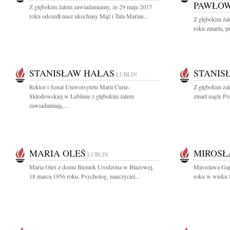
PAWŁO
Z głębokim żalem zawiadamiamy, że 29 maja 2017
roku odszedł nasz ukochany Mąż i Tata Marian...
Z głębokim ża
roku zmarła, p
STANISŁAW HAŁAS
STANIS
LUBLIN
Rektor i Senat Uniwersytetu Marii Curie-
Z głębokim żal
Skłodowskiej w Lublinie z głębokim żalem
zmarł nagle Pro
zawiadamiają,...
MARIA OLEŚ
MIROSŁ
LUBLIN
Maria Oleś z domu Bieniek Urodzona w Błażowej,
Mirosława Gaj
18 marca 1956 roku, Psycholog, nauczyciel...
roku w wieku 8