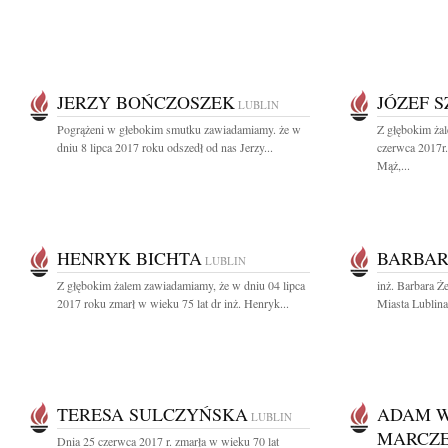
JERZY BOŃCZOSZEK
JÓZEF 
LUBLIN
Pogrążeni w głebokim smutku zawiadamiamy. że w
Z głębokim ża
dniu 8 lipca 2017 roku odszedł od nas Jerzy...
czerwca 2017r.
Mąż,...
HENRYK BICHTA
BARBAR
LUBLIN
Z głębokim żalem zawiadamiamy, że w dniu 04 lipca
inż. Barbara Ż
2017 roku zmarł w wieku 75 lat dr inż. Henryk...
Miasta Lublina 
TERESA SULCZYŃSKA
ADAM W
LUBLIN
MARCZ
Dnia 25 czerwca 2017 r. zmarła w wieku 70 lat