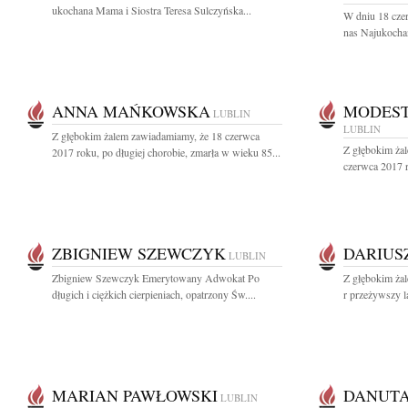
ukochana Mama i Siostra Teresa Sulczyńska...
W dniu 18 cze
nas Najukocha
ANNA MAŃKOWSKA
MODEST
LUBLIN
LUBLIN
Z głębokim żalem zawiadamiamy, że 18 czerwca
Z głębokim ża
2017 roku, po długiej chorobie, zmarła w wieku 85...
czerwca 2017 r.
ZBIGNIEW SZEWCZYK
DARIUS
LUBLIN
Zbigniew Szewczyk Emerytowany Adwokat Po
Z głębokim ża
długich i ciężkich cierpieniach, opatrzony Św....
r przeżywszy la
MARIAN PAWŁOWSKI
DANUTA
LUBLIN