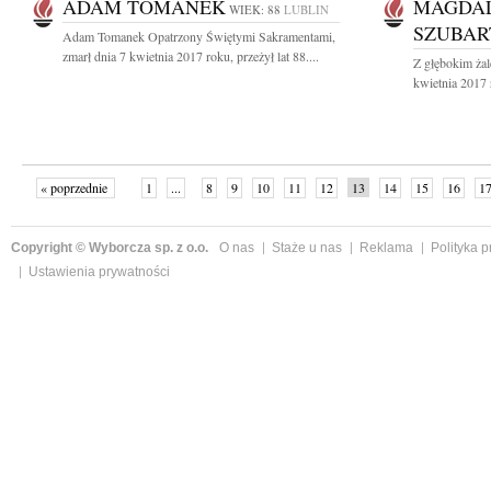
ADAM TOMANEK
MAGDA
WIEK: 88
LUBLIN
SZUBA
Adam Tomanek Opatrzony Świętymi Sakramentami,
zmarł dnia 7 kwietnia 2017 roku, przeżył lat 88....
Z głębokim ża
kwietnia 2017 
« poprzednie
1
...
8
9
10
11
12
13
14
15
16
1
Copyright © Wyborcza sp. z o.o.
O nas
Staże u nas
Reklama
Polityka 
Ustawienia prywatności