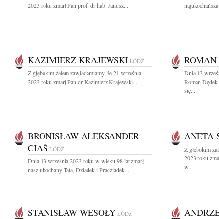
2023 roku zmarł Pan prof. dr hab. Janusz...
najukochańsza 
KAZIMIERZ KRAJEWSKI
ROMAN
ŁÓDŹ
Z głębokim żalem zawiadamiamy, że 21 września
Dnia 13 wrześn
2023 roku zmarł Pan dr Kazimierz Krajewski...
Roman Dędek 
się...
BRONISŁAW ALEKSANDER
ANETA 
CIAŚ
ŁÓDŹ
Z głębokim ża
2023 roku zma
Dnia 13 września 2023 roku w wieku 98 lat zmarł
w...
nasz ukochany Tata, Dziadek i Pradziadek...
STANISŁAW WESOŁY
ANDRZE
ŁÓDŹ