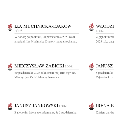
IZA MUCHNICKA-DJAKOW
WŁODZI
ŁÓDŹ
ŁÓDŹ
W sobotę po południu, 28 października 2023 roku,
Z głębokim ża
zmarła dr Iza Muchnicka-Djakow nasza ukochana...
2023 roku zaop
MIECZYSŁAW ŻABICKI
JANUSZ
ŁÓDŹ
20 października 2023 roku zmarł mój Brat mgr inż.
5 października
Mieczysław Żabicki dawny harcerz a...
Człowiek i nasz
JANUSZ JANKOWSKI
IRENA 
ŁÓDŹ
Z głębokim żalem zawiadamiamy, że 5 października
Z żalem zawiad