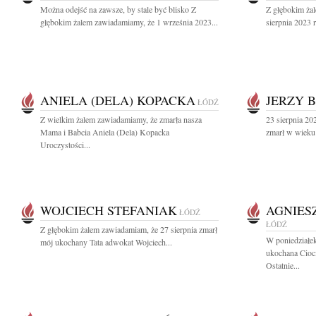
Można odejść na zawsze, by stale być blisko Z
Z głębokim ża
głębokim żalem zawiadamiamy, że 1 września 2023...
sierpnia 2023 r
ANIELA (DELA) KOPACKA
JERZY 
ŁÓDŹ
Z wielkim żalem zawiadamiamy, że zmarła nasza
23 sierpnia 202
Mama i Babcia Aniela (Dela) Kopacka
zmarł w wieku 
Uroczystości...
WOJCIECH STEFANIAK
AGNIES
ŁÓDŹ
ŁÓDŹ
Z głębokim żalem zawiadamiam, że 27 sierpnia zmarł
W poniedziałek
mój ukochany Tata adwokat Wojciech...
ukochana Cioc
Ostatnie...