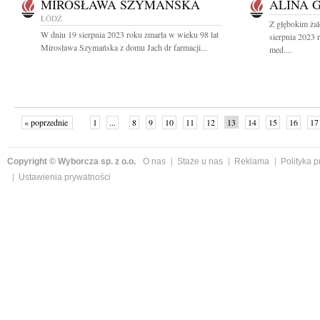
MIROSŁAWA SZYMAŃSKA
ALINA 
ŁÓDŹ
Z głębokim ża
W dniu 19 sierpnia 2023 roku zmarła w wieku 98 lat
sierpnia 2023 
Mirosława Szymańska z domu Jach dr farmacji...
med....
« poprzednie
1
...
8
9
10
11
12
13
14
15
16
17
Copyright © Wyborcza sp. z o.o.
O nas
Staże u nas
Reklama
Polityka 
Ustawienia prywatności