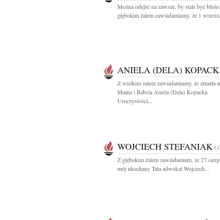
Można odejść na zawsze, by stale być blisk
głębokim żalem zawiadamiamy, że 1 wrześni
ANIELA (DELA) KOPAC
Z wielkim żalem zawiadamiamy, że zmarła n
Mama i Babcia Aniela (Dela) Kopacka
Uroczystości...
WOJCIECH STEFANIAK
Ł
Z głębokim żalem zawiadamiam, że 27 sierp
mój ukochany Tata adwokat Wojciech...