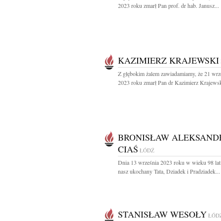
2023 roku zmarł Pan prof. dr hab. Janusz...
KAZIMIERZ KRAJEWSKI
Z głębokim żalem zawiadamiamy, że 21 wrz
2023 roku zmarł Pan dr Kazimierz Krajewsk
BRONISŁAW ALEKSAND
CIAŚ
ŁÓDŹ
Dnia 13 września 2023 roku w wieku 98 lat
nasz ukochany Tata, Dziadek i Pradziadek...
STANISŁAW WESOŁY
ŁÓD