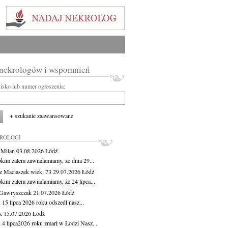
 nekrologów i wspomnień
wisko lub numer ogłoszenia:
+ szukanie zaawansowane
KROLOGI
 Milan
03.08.2026
Łódź
okim żalem zawiadamiamy, że dnia 29...
z Maciaszek
wiek: 73
29.07.2026
Łódź
okim żalem zawiadamiamy, że 24 lipca...
Gawryszczak
21.07.2026
Łódź
15 lipca 2026 roku odszedł nasz...
k
15.07.2026
Łódź
 4 lipca2026 roku zmarł w Łodzi Nasz...