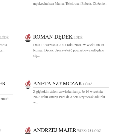
najukochańsza Mama, Teściowa i Babcia. Złożenie...
ROMAN DĘDEK
ŁÓDŹ
ŁÓDŹ
eśnia
Dnia 13 września 2023 roku zmarł w wieku 66 lat
i...
Roman Dędek Uroczystość pogrzebowa odbędzie
się...
ER
ANETA SZYMCZAK
ŁÓDŹ
Z głębokim żalem zawiadamiamy, że 16 września
2023 roku zmarła Pani dr Aneta Szymczak adiunkt
 zmarł
w...
ANDRZEJ MAJER
Ź
WIEK: 75
ŁÓDŹ