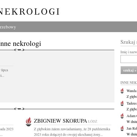
grzebowy
Inne nekrologi
Szukaj
Imię i naz
 lipca
...
INNE NE
Wanda
Z głęb
Tadeus
Z głęb
Adam 
ZBIGNIEW SKORUPA
ŁÓDŹ
W dniu 
Jan Re
pada 2023
Z głębokim żalem zawiadamiamy, że 28 października
W dniu
..
2023 roku dołączył do swojej ukochanej żony...