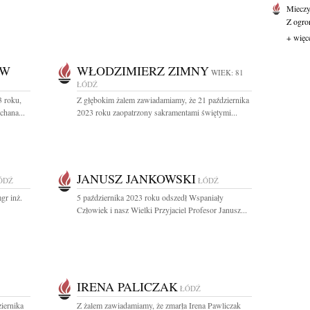
Mieczy
Z ogro
+ więc
OW
WŁODZIMIERZ ZIMNY
WIEK: 81
ŁÓDŹ
3 roku,
Z głębokim żalem zawiadamiamy, że 21 października
chana...
2023 roku zaopatrzony sakramentami świętymi...
JANUSZ JANKOWSKI
ÓDŹ
ŁÓDŹ
gr inż.
5 października 2023 roku odszedł Wspaniały
Człowiek i nasz Wielki Przyjaciel Profesor Janusz...
IRENA PALICZAK
ŁÓDŹ
iernika
Z żalem zawiadamiamy, że zmarła Irena Pawliczak