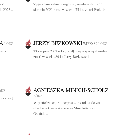
o Z
Z głębokim żalem przyjęliśmy wiadomość, że 11
a 2023...
sierpnia 2023 roku, w wieku 75 lat, zmarł Prof. dr...
KA
JERZY BEZKOWSKI
ŁÓDŹ
WIEK: 80
ŁÓDŹ
asza
23 sierpnia 2023 roku, po długiej i ciężkiej chorobie,
zmarł w wieku 80 lat Jerzy Bezkowski...
AGNIESZKA MINICH-SCHOLZ
ÓDŹ
ŁÓDŹ
nia zmarł
W poniedziałek, 21 sierpnia 2023 roku odeszła
ukochana Ciocia Agnieszka Minich-Scholz
Ostatnie...