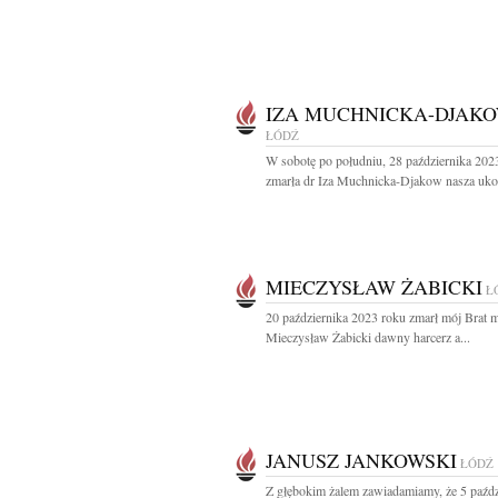
IZA MUCHNICKA-DJAK
ŁÓDŹ
W sobotę po południu, 28 października 202
zmarła dr Iza Muchnicka-Djakow nasza uko
MIECZYSŁAW ŻABICKI
Ł
20 października 2023 roku zmarł mój Brat m
Mieczysław Żabicki dawny harcerz a...
JANUSZ JANKOWSKI
ŁÓDŹ
Z głębokim żalem zawiadamiamy, że 5 paźdz