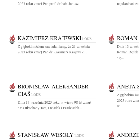
2023 roku zmarł Pan prof. dr hab. Janusz...
najukochańsza 
KAZIMIERZ KRAJEWSKI
ROMAN
ŁÓDŹ
Z głębokim żalem zawiadamiamy, że 21 września
Dnia 13 wrześn
2023 roku zmarł Pan dr Kazimierz Krajewski...
Roman Dędek 
się...
BRONISŁAW ALEKSANDER
ANETA 
CIAŚ
ŁÓDŹ
Z głębokim ża
2023 roku zma
Dnia 13 września 2023 roku w wieku 98 lat zmarł
w...
nasz ukochany Tata, Dziadek i Pradziadek...
STANISŁAW WESOŁY
ANDRZE
ŁÓDŹ