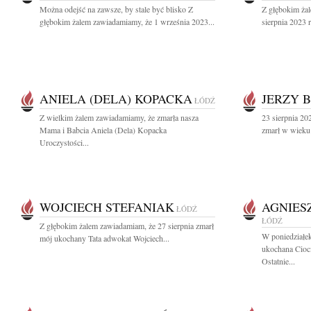
Można odejść na zawsze, by stale być blisko Z
Z głębokim ża
głębokim żalem zawiadamiamy, że 1 września 2023...
sierpnia 2023 r
ANIELA (DELA) KOPACKA
JERZY 
ŁÓDŹ
Z wielkim żalem zawiadamiamy, że zmarła nasza
23 sierpnia 202
Mama i Babcia Aniela (Dela) Kopacka
zmarł w wieku 
Uroczystości...
WOJCIECH STEFANIAK
AGNIES
ŁÓDŹ
ŁÓDŹ
Z głębokim żalem zawiadamiam, że 27 sierpnia zmarł
W poniedziałek
mój ukochany Tata adwokat Wojciech...
ukochana Cioc
Ostatnie...