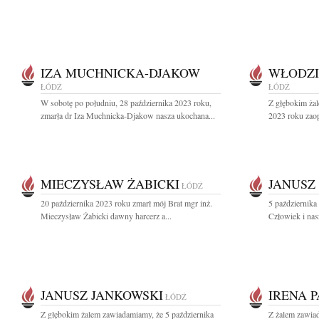
IZA MUCHNICKA-DJAKOW
WŁODZI
ŁÓDŹ
ŁÓDŹ
W sobotę po południu, 28 października 2023 roku,
Z głębokim ża
zmarła dr Iza Muchnicka-Djakow nasza ukochana...
2023 roku zaop
MIECZYSŁAW ŻABICKI
JANUSZ
ŁÓDŹ
20 października 2023 roku zmarł mój Brat mgr inż.
5 października
Mieczysław Żabicki dawny harcerz a...
Człowiek i nasz
JANUSZ JANKOWSKI
IRENA 
ŁÓDŹ
Z głębokim żalem zawiadamiamy, że 5 października
Z żalem zawiad