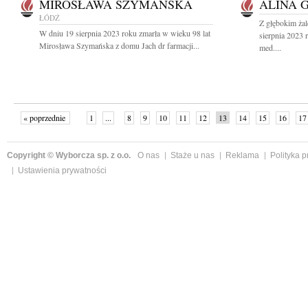
MIROSŁAWA SZYMAŃSKA
ALINA 
ŁÓDŹ
Z głębokim ża
W dniu 19 sierpnia 2023 roku zmarła w wieku 98 lat
sierpnia 2023 
Mirosława Szymańska z domu Jach dr farmacji...
med....
« poprzednie
1
...
8
9
10
11
12
13
14
15
16
17
Copyright © Wyborcza sp. z o.o.
O nas
Staże u nas
Reklama
Polityka 
Ustawienia prywatności