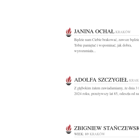
JANINA OCHAŁ
KRAKÓW
Będzie nam Ciebie brakować, zawsze będzi
Tobie pamiętać i wspominać, jak dobra,
wyrozumiała...
ADOLFA SZCZYGIEŁ
KRA
Z głębokim żalem zawiadamiamy, że dnia 3 
2024 roku, przeżywszy lat 85, odeszła od na
ZBIGNIEW STAŃCZEWSK
WIEK: 89
KRAKÓW