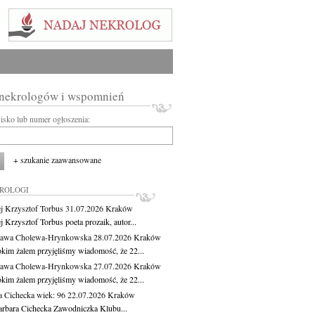
 nekrologów i wspomnień
wisko lub numer ogłoszenia:
+ szukanie zaawansowane
KROLOGI
j Krzysztof Torbus
31.07.2026
Kraków
 Krzysztof Torbus poeta prozaik, autor...
ława Cholewa-Hrynkowska
28.07.2026
Kraków
okim żalem przyjęliśmy wiadomość, że 22...
ława Cholewa-Hrynkowska
27.07.2026
Kraków
okim żalem przyjęliśmy wiadomość, że 22...
a Cichecka
wiek: 96
22.07.2026
Kraków
rbara Cichecka Zawodniczka Klubu...