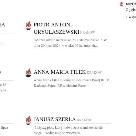
Józef 
Z głęb
+ więc
SA
PIOTR ANTONI
GRYGLASZEWSKI
KRAKÓW
"Można odejść na zawsze, by stale być blisko ." W
...
dniu 20 lipca 2024 w wieku 69 lat zmarł dr...
ANNA MARIA FILEK
3
KRAKÓW
Anna Maria Filek z domu Studentowicz Poseł III IV
a 12
Kadencji Sejmu RP wieloletni Preze...
yna...
JANUSZ SZERLA
KRAKÓW
 lipca
"I słyszę głos, który mówi, że z wami zostać nie
.
mogę. I widzę rękę co wzywa w...