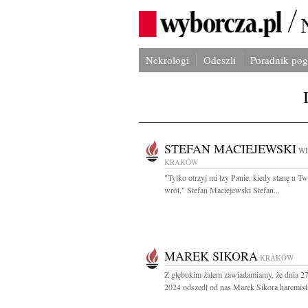
Nekrologi
Odeszli
Poradnik po
STEFAN MACIEJEWSKI
WI
KRAKÓW
"Tylko otrzyj mi łzy Panie, kiedy stanę u T
wrót." Stefan Maciejewski Stefan...
MAREK SIKORA
KRAKÓW
Z głębokim żalem zawiadamiamy, że dnia 27
2024 odszedł od nas Marek Sikora harcmistr