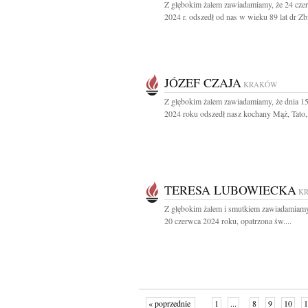
Z głębokim żalem zawiadamiamy, że 24 cze
2024 r. odszedł od nas w wieku 89 lat dr Zb
JÓZEF CZAJA
KRAKÓW
Z głębokim żalem zawiadamiamy, że dnia 1
2024 roku odszedł nasz kochany Mąż, Tato,.
TERESA LUBOWIECKA
K
Z głębokim żalem i smutkiem zawiadamiamy
20 czerwca 2024 roku, opatrzona św....
« poprzednie
1
...
8
9
10
1