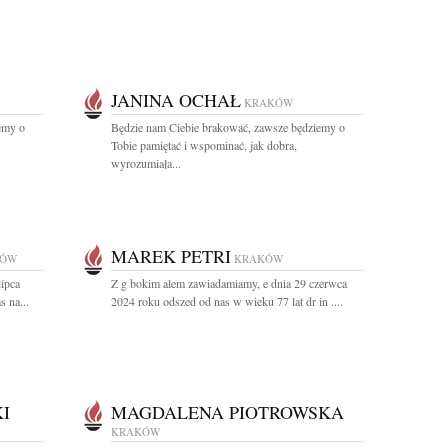
JANINA OCHAŁ
KRAKÓW
emy o
Będzie nam Ciebie brakować, zawsze będziemy o
Tobie pamiętać i wspominać, jak dobra,
wyrozumiała...
MAREK PETRI
KÓW
KRAKÓW
lipca
Z g bokim alem zawiadamiamy, e dnia 29 czerwca
s na...
2024 roku odszed od nas w wieku 77 lat dr in ....
I
MAGDALENA PIOTROWSKA
KRAKÓW