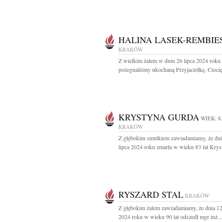
HALINA LASEK-REMBIE
KRAKÓW
Z wielkim żalem w dniu 26 lipca 2024 roku
pożegnaliśmy ukochaną Przyjaciółkę, Ciocię,
KRYSTYNA GURDA
WIEK: 8
KRAKÓW
Z głębokim smutkiem zawiadamiamy, że dni
lipca 2024 roku zmarła w wieku 83 lat Kryst
RYSZARD STAL
KRAKÓW
Z głębokim żalem zawiadamiamy, że dnia 12
2024 roku w wieku 90 lat odszedł mgr inż...