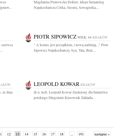
rwca
Magdalena Piotrowska Doktor, lekarz hematolog
igniew...
Najukochańsza Córka, Siostra, Szwagierka,...
PIOTR SIPOWICZ
WIEK: 66
KRAKÓW
5 czerwca
" A koniec jest początkiem, i nową nadzieją..." Piotr
..
Sipowicz Najukochańszy Syn, Tata, Brat,...
LEOPOLD KOWAR
RAKÓW
KRAKÓW
, że dnia
dr n. tech. Leopold Kowar Zasłużony dla hutnictwa
polskiego Długoletni Kierownik Zakładu...
1
12
13
14
15
16
17
18
...
191
następne »