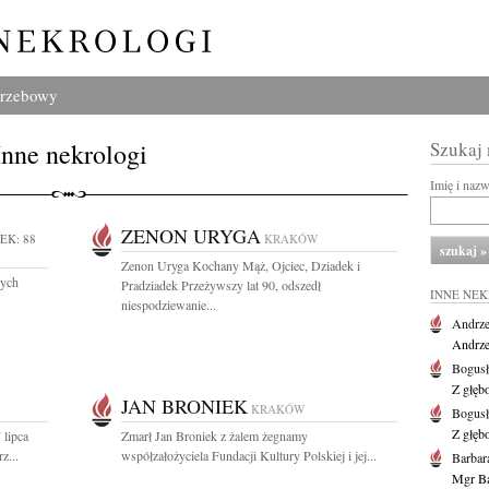
grzebowy
Inne nekrologi
Szukaj
Imię i naz
ZENON URYGA
EK: 88
KRAKÓW
Zenon Uryga Kochany Mąż, Ojciec, Dziadek i
wych
Pradziadek Przeżywszy lat 90, odszedł
INNE NE
niespodziewanie...
Andrze
Andrzej
Bogus
Z głęb
JAN BRONIEK
KRAKÓW
Bogus
Z głęb
 lipca
Zmarł Jan Broniek z żalem żegnamy
z...
współzałożyciela Fundacji Kultury Polskiej i jej...
Barbar
Mgr Ba