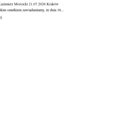
Kazimierz Mościcki
21.07.2026
Kraków
okim smutkiem zawiadamiamy, że dnia 16...
ej