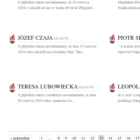
Z głębokim żalem zawiadamiamy, że 24 czerwca
Magdalena Pio
2024 r. odszedł od nas w wieku 89 lat dr Zbigniew...
Najukochańsza 
JÓZEF CZAJA
PIOTR S
KRAKÓW
Z głębokim żalem zawiadamiamy, że dnia 15 czerwca
" A koniec jest
2024 roku odszedł nasz kochany Mąż, Tato,...
Sipowicz Najuk
TERESA LUBOWIECKA
LEOPOL
KRAKÓW
Z głębokim żalem i smutkiem zawiadamiamy, że dnia
dr n. tech. Le
20 czerwca 2024 roku, opatrzona św....
polskiego Dług
« poprzednie
1
...
8
9
10
11
12
13
14
15
16
17