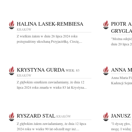
HALINA LASEK-REMBIESA
PIOTR 
KRAKÓW
GRYGLA
Z wielkim żalem w dniu 26 lipca 2024 roku
"Można odejść 
pożegnaliśmy ukochaną Przyjaciółkę, Ciocię,...
dniu 20 lipca 2
KRYSTYNA GURDA
ANNA M
WIEK: 83
KRAKÓW
Anna Maria Fi
Z głębokim smutkiem zawiadamiamy, że dnia 12
Kadencji Sejmu
lipca 2024 roku zmarła w wieku 83 lat Krystyna...
RYSZARD STAL
JANUSZ
KRAKÓW
Z głębokim żalem zawiadamiamy, że dnia 12 lipca
"I słyszę głos,
2024 roku w wieku 90 lat odszedł mgr inż....
mogę. I widzę 