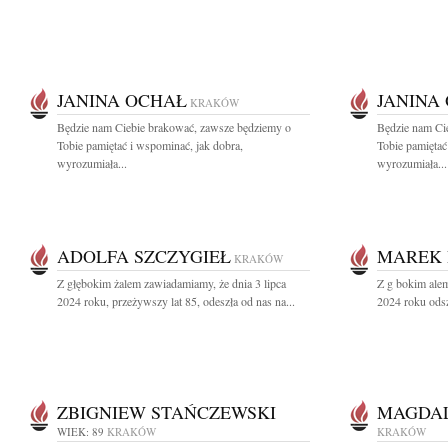
JANINA OCHAŁ
JANINA
KRAKÓW
Będzie nam Ciebie brakować, zawsze będziemy o
Będzie nam Ci
Tobie pamiętać i wspominać, jak dobra,
Tobie pamiętać
wyrozumiała...
wyrozumiała...
ADOLFA SZCZYGIEŁ
MAREK 
KRAKÓW
Z głębokim żalem zawiadamiamy, że dnia 3 lipca
Z g bokim ale
2024 roku, przeżywszy lat 85, odeszła od nas na...
2024 roku odsz
ZBIGNIEW STAŃCZEWSKI
MAGDAL
WIEK: 89
KRAKÓW
KRAKÓW