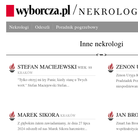
Nekrologi
Odeszli
Poradnik pogrzebowy
Inne nekrologi
STEFAN MACIEJEWSKI
ZENON 
WIEK: 88
KRAKÓW
Zenon Uryga K
"Tylko otrzyj mi łzy Panie, kiedy stanę u Twych
Pradziadek Prz
wrót." Stefan Maciejewski Stefan...
niespodziewani
MAREK SIKORA
JAN BR
KRAKÓW
Z głębokim żalem zawiadamiamy, że dnia 27 lipca
Zmarł Jan Bro
2024 odszedł od nas Marek Sikora harcmistrz...
współzałożyciel