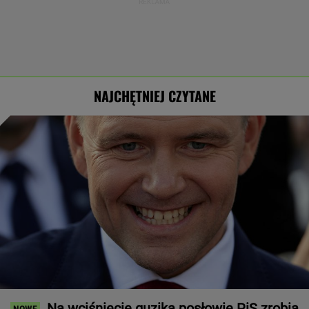
NAJCHĘTNIEJ CZYTANE
Na wciśnięcie guzika posłowie PiS zrobią