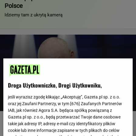
Polsce
Idziemy tam z ukrytą kamerą
Droga Użytkowniczko, Drogi Użytkowniku,
EBC przejechał się po pomyśle Glapińskiego.
jeśli wyrazisz zgodę klikając „Akceptuję”, Gazeta.pl sp. z o.o.
NBP złamałby zakaz
oraz jej Zaufani Partnerzy, w tym [
676
] Zaufanych Partnerów
IAB, jak również Agora S.A. będąca spółką powiązaną z
Gazeta.pl sp. z o.o., będą przetwarzać Twoje dane osobowe
Urzędnicy pukają do domów. Chcą paragonów
takie jak adresy IP, adresy e-mail czy identyfikatory plików
MATERIAŁ PROMOCYJNY
cookie lub inne informacje zapisane w tych plikach do celów