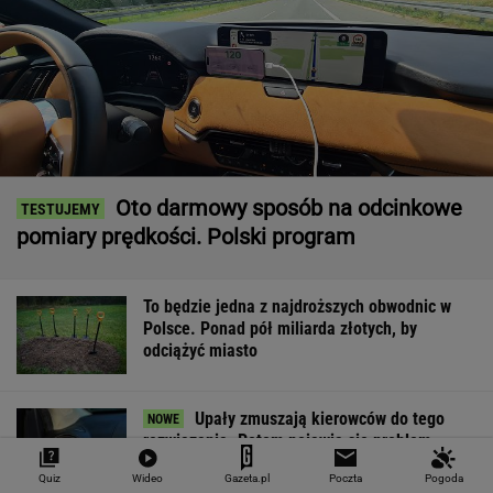
Oto darmowy sposób na odcinkowe
pomiary prędkości. Polski program
To będzie jedna z najdroższych obwodnic w
Polsce. Ponad pół miliarda złotych, by
odciążyć miasto
Upały zmuszają kierowców do tego
rozwiązania. Potem pojawia się problem
Quiz
Wideo
Gazeta.pl
Poczta
Pogoda