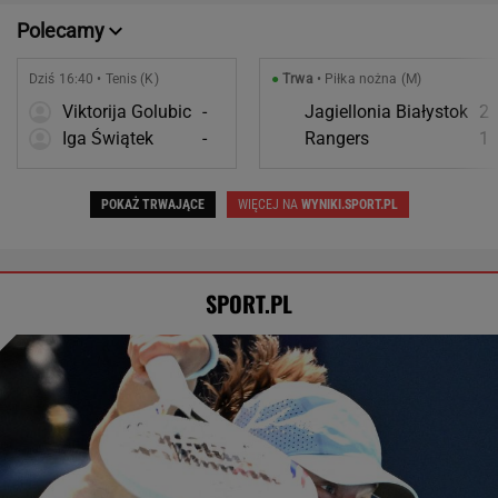
Polecamy
Dziś 16:40 • Tenis (K)
●
Trwa
• Piłka nożna (M)
Viktorija Golubic
-
Jagiellonia Białystok
2
Iga Świątek
-
Rangers
1
POKAŻ TRWAJĄCE
WIĘCEJ NA
WYNIKI.SPORT.PL
SPORT.PL