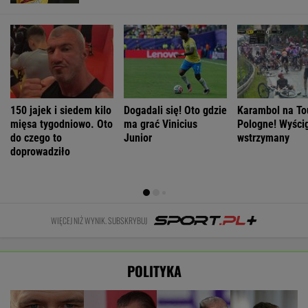
150 jajek i siedem kilo
Dogadali się! Oto gdzie
Karambol na To
mięsa tygodniowo. Oto
ma grać Vinicius
Pologne! Wyścig
do czego to
Junior
wstrzymany
doprowadziło
WIĘCEJ NIŻ WYNIK. SUBSKRYBUJ
POLITYKA