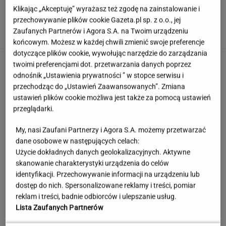
Książulo zapłacił 70 zł za karkówkę. "To nie
Klikając „Akceptuję” wyrażasz też zgodę na zainstalowanie i
jest dla Polaka"
przechowywanie plików cookie Gazeta.pl sp. z o.o., jej
Zaufanych Partnerów i Agora S.A. na Twoim urządzeniu
końcowym. Możesz w każdej chwili zmienić swoje preferencje
dotyczące plików cookie, wywołując narzędzie do zarządzania
twoimi preferencjami dot. przetwarzania danych poprzez
odnośnik „Ustawienia prywatności ” w stopce serwisu i
przechodząc do „Ustawień Zaawansowanych”. Zmiana
ustawień plików cookie możliwa jest także za pomocą ustawień
przeglądarki.
My, nasi Zaufani Partnerzy i Agora S.A. możemy przetwarzać
dane osobowe w następujących celach:
Użycie dokładnych danych geolokalizacyjnych. Aktywne
skanowanie charakterystyki urządzenia do celów
identyfikacji. Przechowywanie informacji na urządzeniu lub
dostęp do nich. Spersonalizowane reklamy i treści, pomiar
reklam i treści, badnie odbiorców i ulepszanie usług.
Lista Zaufanych Partnerów