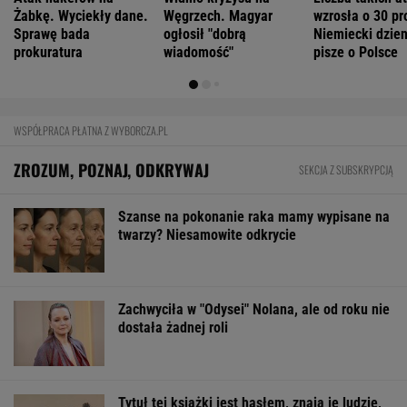
Żabkę. Wyciekły dane.
Węgrzech. Magyar
wzrosła o 30 pr
Sprawę bada
ogłosił "dobrą
Niemiecki dzie
prokuratura
wiadomość"
pisze o Polsce
WSPÓŁPRACA PŁATNA Z WYBORCZA.PL
ZROZUM, POZNAJ, ODKRYWAJ
SEKCJA Z SUBSKRYPCJĄ
Szanse na pokonanie raka mamy wypisane na
twarzy? Niesamowite odkrycie
Zachwyciła w "Odysei" Nolana, ale od roku nie
dostała żadnej roli
Tytuł tej książki jest hasłem, znają je ludzie,