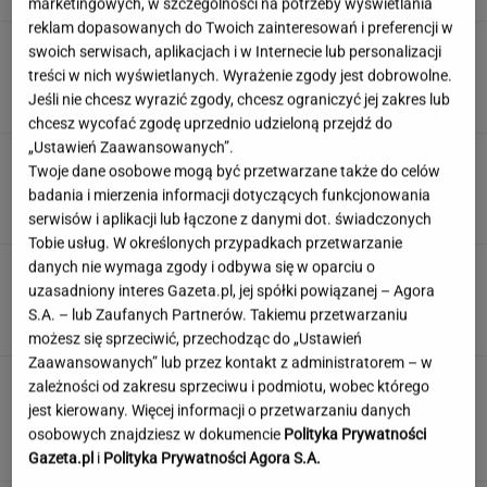
marketingowych, w szczególności na potrzeby wyświetlania
reklam dopasowanych do Twoich zainteresowań i preferencji w
Prezydent Czech na wakacjach w Polsce.
swoich serwisach, aplikacjach i w Internecie lub personalizacji
Wybrał się do smażalni ryb
treści w nich wyświetlanych. Wyrażenie zgody jest dobrowolne.
Jeśli nie chcesz wyrazić zgody, chcesz ograniczyć jej zakres lub
chcesz wycofać zgodę uprzednio udzieloną przejdź do
„Ustawień Zaawansowanych”.
Polska jest już szóstą gospodarką w UE.
Twoje dane osobowe mogą być przetwarzane także do celów
Wyprzedziliśmy Belgię i Szwecję
badania i mierzenia informacji dotyczących funkcjonowania
serwisów i aplikacji lub łączone z danymi dot. świadczonych
Tobie usług. W określonych przypadkach przetwarzanie
danych nie wymaga zgody i odbywa się w oparciu o
Kaczyński teraz ma już maślarzy
uzasadniony interes Gazeta.pl, jej spółki powiązanej – Agora
na tacy. Stało się to, do czego dążyli
S.A. – lub Zaufanych Partnerów. Takiemu przetwarzaniu
SUBSKRYPCJA
możesz się sprzeciwić, przechodząc do „Ustawień
Zaawansowanych” lub przez kontakt z administratorem – w
Od mistrza świata do wroga
zależności od zakresu sprzeciwu i podmiotu, wobec którego
publicznego numer 1. Dramat dopiero się
jest kierowany. Więcej informacji o przetwarzaniu danych
zaczął
osobowych znajdziesz w dokumencie
Polityka Prywatności
SUBSKRYPCJA
Gazeta.pl
i
Polityka Prywatności Agora S.A.