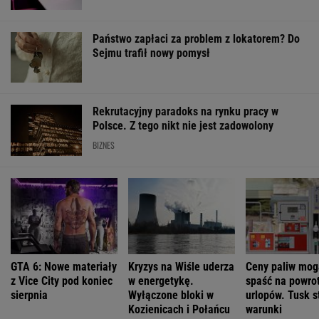
Państwo zapłaci za problem z lokatorem? Do
Sejmu trafił nowy pomysł
Rekrutacyjny paradoks na rynku pracy w
Polsce. Z tego nikt nie jest zadowolony
BIZNES
GTA 6: Nowe materiały
Kryzys na Wiśle uderza
Ceny paliw mog
z Vice City pod koniec
w energetykę.
spaść na powrot
sierpnia
Wyłączone bloki w
urlopów. Tusk s
Kozienicach i Połańcu
warunki