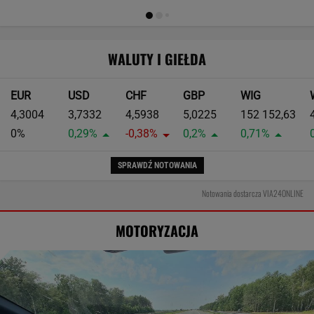
WALUTY I GIEŁDA
EUR
USD
CHF
GBP
WIG
4,3004
3,7332
4,5938
5,0225
152 152,63
0%
0,29%
-0,38%
0,2%
0,71%
SPRAWDŹ NOTOWANIA
Notowania dostarcza VIA24ONLINE
MOTORYZACJA