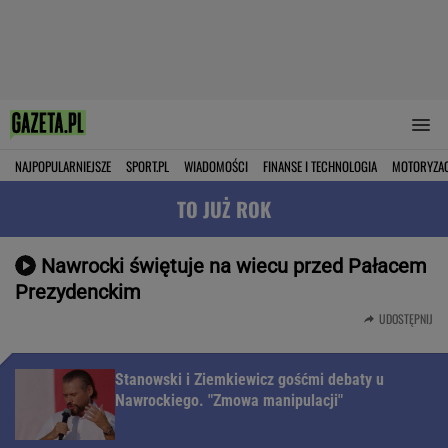
NAJPOPULARNIEJSZE
SPORT.PL
WIADOMOŚCI
FINANSE I TECHNOLOGIA
MOTORYZA
TO JUŻ ROK
Nawrocki świętuje na wiecu przed Pałacem
Prezydenckim
UDOSTĘPNIJ
Stanowski i Ziemkiewicz gośćmi debaty u
Nawrockiego. "Zmowa manipulacji"