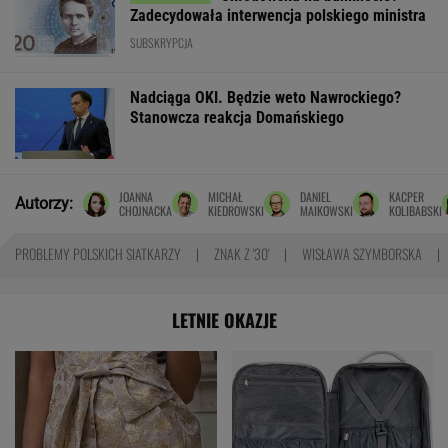
Zadecydowała interwencja polskiego ministra
SUBSKRYPCJA
Nadciąga OKI. Będzie weto Nawrockiego?
Stanowcza reakcja Domańskiego
JOANNA
MICHAŁ
DANIEL
KACPER
Autorzy:
CHOJNACKA
KIEDROWSKI
MAIKOWSKI
KOLIBABSKI
PROBLEMY POLSKICH SIATKARZY
ZNAK Z '30'
WISŁAWA SZYMBORSKA
LETNIE OKAZJE