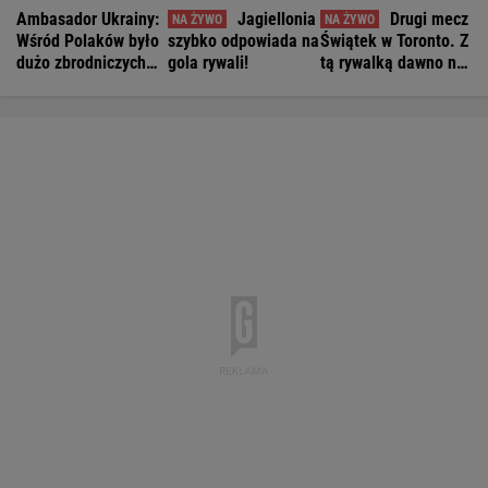
Ambasador Ukrainy:
Jagiellonia
Drugi mecz
Wśród Polaków było
szybko odpowiada na
Świątek w Toronto. Z
dużo zbrodniczych
gola rywali!
tą rywalką dawno nie
aktów
grała