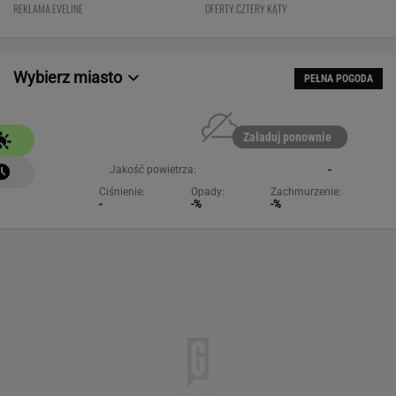
Cena? WOW!
REKLAMA EVELINE
OFERTY CZTERY KĄTY
Wybierz miasto
PEŁNA POGODA
Załaduj ponownie
Jakość powietrza:
-
Ciśnienie:
Opady:
Zachmurzenie:
-
-%
-%