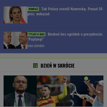
Tak Polacy ocenili Nawrocką. Ponad 50
proc. wskazań
Biedroń bez ogródek o prezydencie.
"Popłynął"
ANNA GOWOREK
DZIEŃ W SKRÓCIE