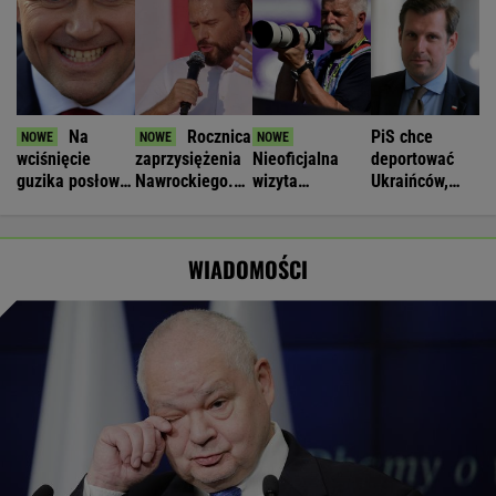
Na
Rocznica
PiS chce
wciśnięcie
zaprzysiężenia
Nieoficjalna
deportować
guzika posłowie
Nawrockiego.
wizyta
Ukraińców,
PiS zrobią
Stanowski wziął
prezydenta
którzy nie
coming out
udział w
Czech w Polsce.
pracują
debacie
Wybrał się do
legalnie
WIADOMOŚCI
smażalni ryb