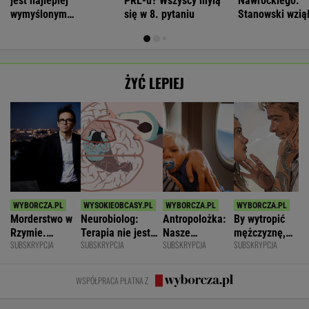
jest najlepiej
PRL-u? Wszyscy mylą
Nawrockiego.
wymyślonym
się w 8. pytaniu
Stanowski wziął
interesem...
w debacie
ŻYĆ LEPIEJ
Morderstwo w
Neurobiolog:
Antropolożka:
By wytropić
Rzymie.
Terapia nie jest
Nasze
mężczyznę,
SUBSKRYPCJA
SUBSKRYPCJA
SUBSKRYPCJA
SUBSKRYPCJA
Dlaczego
konieczna. Mózg
społeczeństwo
nie musi
synowie
jest podatny na
nie lubi dzieci
nawet
zniszczyli
zmianę
wstawać z
WSPÓŁPRACA PŁATNA Z
swoje życia?
krzesła.