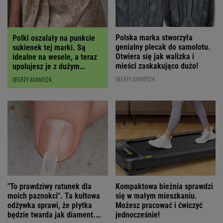
Polska marka stworzyła
Polki oszalały na punkcie
genialny plecak do samolotu.
sukienek tej marki. Są
Otwiera się jak walizka i
idealne na wesele, a teraz
mieści zaskakująco dużo!
upolujesz je z dużym
RABATEM
OFERTY AVANTI24
OFERTY AVANTI24
"To prawdziwy ratunek dla
Kompaktowa bieżnia sprawdzi
moich paznokci". Ta kultowa
się w małym mieszkaniu.
odżywka sprawi, że płytka
Możesz pracować i ćwiczyć
będzie twarda jak diament.
jednocześnie!