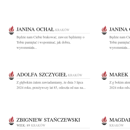
JANINA OCHAŁ
JANINA
KRAKÓW
Będzie nam Ciebie brakować, zawsze będziemy o
Będzie nam Ci
Tobie pamiętać i wspominać, jak dobra,
Tobie pamiętać
wyrozumiała...
wyrozumiała...
ADOLFA SZCZYGIEŁ
MAREK 
KRAKÓW
Z głębokim żalem zawiadamiamy, że dnia 3 lipca
Z g bokim ale
2024 roku, przeżywszy lat 85, odeszła od nas na...
2024 roku odsz
ZBIGNIEW STAŃCZEWSKI
MAGDAL
WIEK: 89
KRAKÓW
KRAKÓW