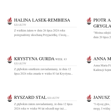
HALINA LASEK-REMBIESA
PIOTR 
KRAKÓW
GRYGLA
Z wielkim żalem w dniu 26 lipca 2024 roku
"Można odejść 
pożegnaliśmy ukochaną Przyjaciółkę, Ciocię,...
dniu 20 lipca 2
KRYSTYNA GURDA
ANNA M
WIEK: 83
KRAKÓW
Anna Maria Fi
Z głębokim smutkiem zawiadamiamy, że dnia 12
Kadencji Sejmu
lipca 2024 roku zmarła w wieku 83 lat Krystyna...
RYSZARD STAL
JANUSZ
KRAKÓW
Z głębokim żalem zawiadamiamy, że dnia 12 lipca
"I słyszę głos,
2024 roku w wieku 90 lat odszedł mgr inż....
mogę. I widzę 