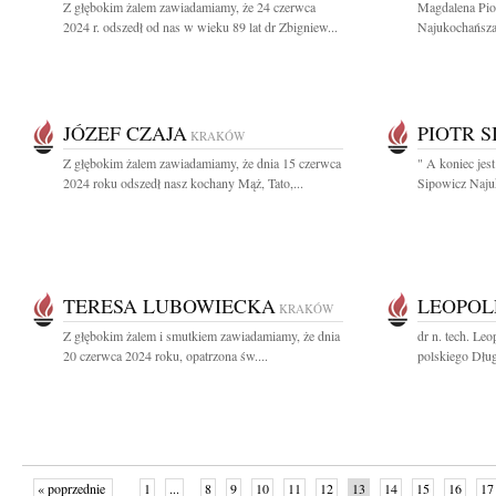
Z głębokim żalem zawiadamiamy, że 24 czerwca
Magdalena Pio
2024 r. odszedł od nas w wieku 89 lat dr Zbigniew...
Najukochańsza 
JÓZEF CZAJA
PIOTR S
KRAKÓW
Z głębokim żalem zawiadamiamy, że dnia 15 czerwca
" A koniec jest
2024 roku odszedł nasz kochany Mąż, Tato,...
Sipowicz Najuk
TERESA LUBOWIECKA
LEOPOL
KRAKÓW
Z głębokim żalem i smutkiem zawiadamiamy, że dnia
dr n. tech. Le
20 czerwca 2024 roku, opatrzona św....
polskiego Dług
« poprzednie
1
...
8
9
10
11
12
13
14
15
16
17