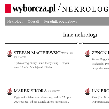
Nekrologi
Odeszli
Poradnik pogrzebowy
Inne nekrologi
STEFAN MACIEJEWSKI
ZENON 
WIEK: 88
KRAKÓW
Zenon Uryga K
"Tylko otrzyj mi łzy Panie, kiedy stanę u Twych
Pradziadek Prz
wrót." Stefan Maciejewski Stefan...
niespodziewani
MAREK SIKORA
JAN BR
KRAKÓW
Z głębokim żalem zawiadamiamy, że dnia 27 lipca
Zmarł Jan Bro
2024 odszedł od nas Marek Sikora harcmistrz...
współzałożyciel