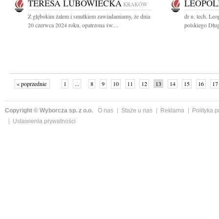
TERESA LUBOWIECKA
LEOPOL
KRAKÓW
Z głębokim żalem i smutkiem zawiadamiamy, że dnia
dr n. tech. Le
20 czerwca 2024 roku, opatrzona św....
polskiego Dług
« poprzednie
1
...
8
9
10
11
12
13
14
15
16
17
Copyright © Wyborcza sp. z o.o.
O nas
Staże u nas
Reklama
Polityka 
Ustawienia prywatności