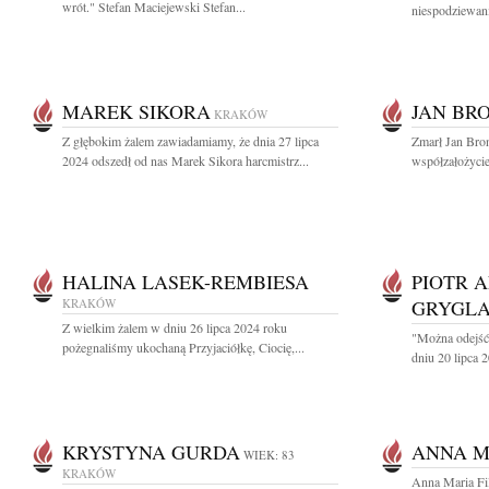
wrót." Stefan Maciejewski Stefan...
niespodziewani
MAREK SIKORA
JAN BR
KRAKÓW
Z głębokim żalem zawiadamiamy, że dnia 27 lipca
Zmarł Jan Bro
2024 odszedł od nas Marek Sikora harcmistrz...
współzałożyciel
HALINA LASEK-REMBIESA
PIOTR 
KRAKÓW
GRYGLA
Z wielkim żalem w dniu 26 lipca 2024 roku
"Można odejść 
pożegnaliśmy ukochaną Przyjaciółkę, Ciocię,...
dniu 20 lipca 2
KRYSTYNA GURDA
ANNA M
WIEK: 83
KRAKÓW
Anna Maria Fi