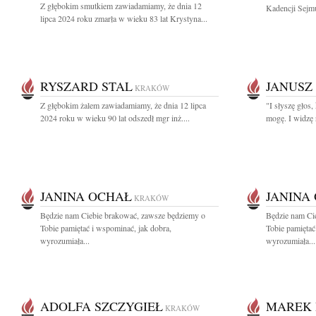
Z głębokim smutkiem zawiadamiamy, że dnia 12
Kadencji Sejmu
lipca 2024 roku zmarła w wieku 83 lat Krystyna...
RYSZARD STAL
JANUSZ
KRAKÓW
Z głębokim żalem zawiadamiamy, że dnia 12 lipca
"I słyszę głos,
2024 roku w wieku 90 lat odszedł mgr inż....
mogę. I widzę 
JANINA OCHAŁ
JANINA
KRAKÓW
Będzie nam Ciebie brakować, zawsze będziemy o
Będzie nam Ci
Tobie pamiętać i wspominać, jak dobra,
Tobie pamiętać
wyrozumiała...
wyrozumiała...
ADOLFA SZCZYGIEŁ
MAREK 
KRAKÓW