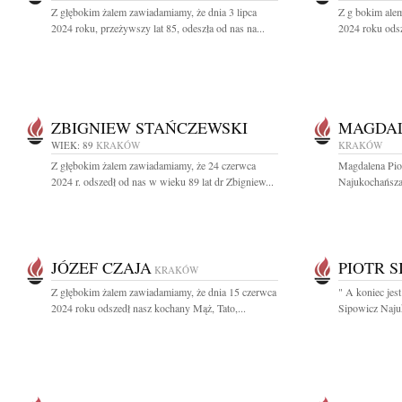
Z głębokim żalem zawiadamiamy, że dnia 3 lipca
Z g bokim ale
2024 roku, przeżywszy lat 85, odeszła od nas na...
2024 roku odsz
ZBIGNIEW STAŃCZEWSKI
MAGDAL
WIEK: 89
KRAKÓW
KRAKÓW
Z głębokim żalem zawiadamiamy, że 24 czerwca
Magdalena Pio
2024 r. odszedł od nas w wieku 89 lat dr Zbigniew...
Najukochańsza 
JÓZEF CZAJA
PIOTR S
KRAKÓW
Z głębokim żalem zawiadamiamy, że dnia 15 czerwca
" A koniec jest
2024 roku odszedł nasz kochany Mąż, Tato,...
Sipowicz Najuk