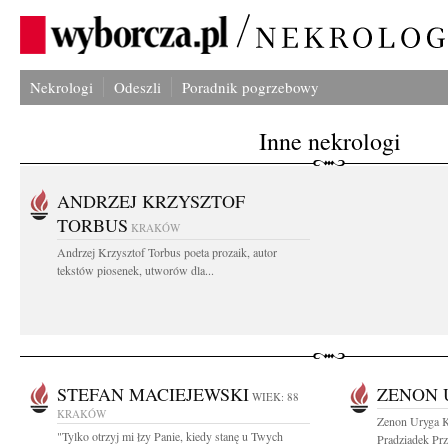
Nekrologi
Odeszli
Poradnik pogrzebowy
Inne nekrologi
ANDRZEJ KRZYSZTOF
TORBUS
KRAKÓW
Andrzej Krzysztof Torbus poeta prozaik, autor
tekstów piosenek, utworów dla...
STEFAN MACIEJEWSKI
ZENON 
WIEK: 88
KRAKÓW
Zenon Uryga K
"Tylko otrzyj mi łzy Panie, kiedy stanę u Twych
Pradziadek Prz