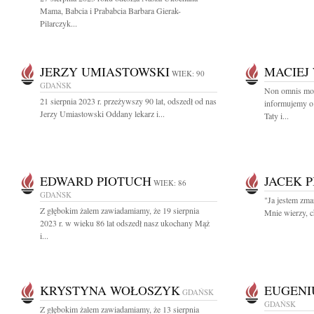
Mama, Babcia i Prababcia Barbara Gierak-
Pilarczyk...
JERZY UMIASTOWSKI
MACIEJ
WIEK: 90
GDAŃSK
Non omnis mor
21 sierpnia 2023 r. przeżywszy 90 lat, odszedł od nas
informujemy o
Jerzy Umiastowski Oddany lekarz i...
Taty i...
EDWARD PIOTUCH
JACEK 
WIEK: 86
GDAŃSK
"Ja jestem zm
Z głębokim żalem zawiadamiamy, że 19 sierpnia
Mnie wierzy, c
2023 r. w wieku 86 lat odszedł nasz ukochany Mąż
i...
KRYSTYNA WOŁOSZYK
EUGENI
GDAŃSK
GDAŃSK
Z głębokim żalem zawiadamiamy, że 13 sierpnia