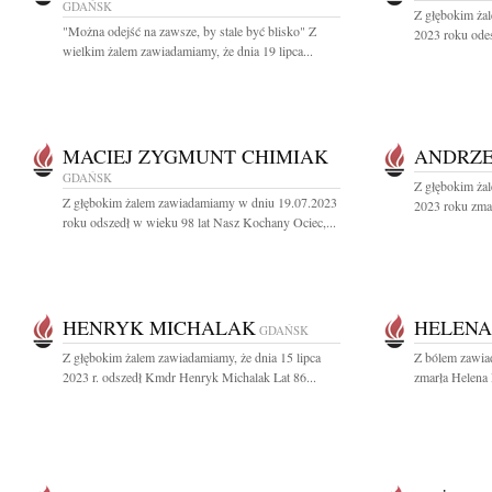
GDAŃSK
Z głębokim żal
"Można odejść na zawsze, by stale być blisko" Z
2023 roku odes
wielkim żalem zawiadamiamy, że dnia 19 lipca...
MACIEJ ZYGMUNT CHIMIAK
ANDRZE
GDAŃSK
Z głębokim żal
Z głębokim żalem zawiadamiamy w dniu 19.07.2023
2023 roku zmar
roku odszedł w wieku 98 lat Nasz Kochany Ociec,...
HENRYK MICHALAK
HELENA
GDAŃSK
Z głębokim żalem zawiadamiamy, że dnia 15 lipca
Z bólem zawia
2023 r. odszedł Kmdr Henryk Michalak Lat 86...
zmarła Helena P