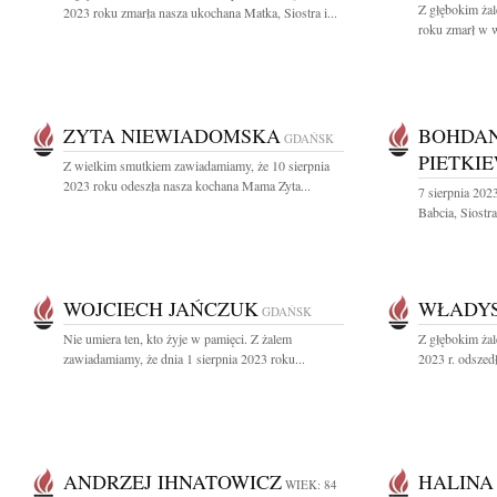
Z głębokim żal
2023 roku zmarła nasza ukochana Matka, Siostra i...
roku zmarł w w
ZYTA NIEWIADOMSKA
BOHDAN
GDAŃSK
PIETKI
Z wielkim smutkiem zawiadamiamy, że 10 sierpnia
2023 roku odeszła nasza kochana Mama Zyta...
7 sierpnia 202
Babcia, Siostra
WOJCIECH JAŃCZUK
WŁADYS
GDAŃSK
Nie umiera ten, kto żyje w pamięci. Z żalem
Z głębokim żal
zawiadamiamy, że dnia 1 sierpnia 2023 roku...
2023 r. odszed
ANDRZEJ IHNATOWICZ
HALINA
WIEK: 84