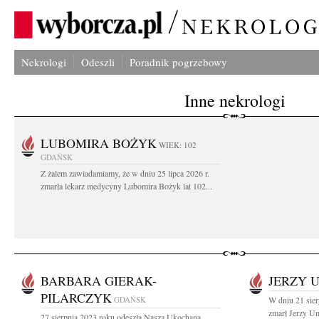
Nekrologi
Odeszli
Poradnik pogrzebowy
Inne nekrologi
LUBOMIRA BOŻYK
WIEK: 102
GDAŃSK
Z żalem zawiadamiamy, że w dniu 25 lipca 2026 r.
zmarła lekarz medycyny Lubomira Bożyk lat 102...
BARBARA GIERAK-
JERZY 
PILARCZYK
GDAŃSK
W dniu 21 sier
zmarł Jerzy Um
27 sierpnia 2023 roku odeszła Nasza Ukochana