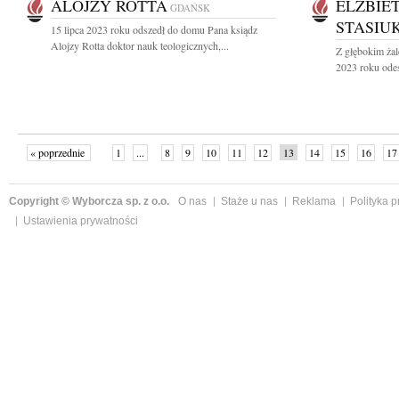
ALOJZY ROTTA
ELŻBIE
GDAŃSK
STASIU
15 lipca 2023 roku odszedł do domu Pana ksiądz
Alojzy Rotta doktor nauk teologicznych,...
Z głębokim żal
2023 roku odes
« poprzednie
1
...
8
9
10
11
12
13
14
15
16
17
Copyright © Wyborcza sp. z o.o.
O nas
Staże u nas
Reklama
Polityka 
Ustawienia prywatności