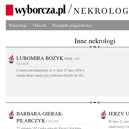
Nekrologi
Odeszli
Poradnik pogrzebowy
Inne nekrologi
LUBOMIRA BOŻYK
WIEK: 102
GDAŃSK
Z żalem zawiadamiamy, że w dniu 25 lipca 2026 r.
zmarła lekarz medycyny Lubomira Bożyk lat 102...
BARBARA GIERAK-
JERZY 
PILARCZYK
GDAŃSK
W dniu 21 sier
zmarł Jerzy Um
27 sierpnia 2023 roku odeszła Nasza Ukochana