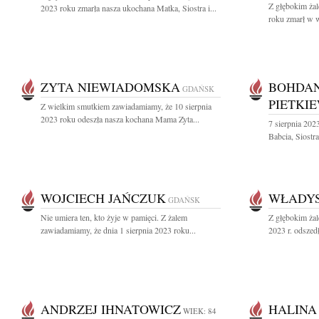
Z głębokim żal
2023 roku zmarła nasza ukochana Matka, Siostra i...
roku zmarł w w
ZYTA NIEWIADOMSKA
BOHDAN
GDAŃSK
PIETKI
Z wielkim smutkiem zawiadamiamy, że 10 sierpnia
2023 roku odeszła nasza kochana Mama Zyta...
7 sierpnia 202
Babcia, Siostra
WOJCIECH JAŃCZUK
WŁADYS
GDAŃSK
Nie umiera ten, kto żyje w pamięci. Z żalem
Z głębokim żal
zawiadamiamy, że dnia 1 sierpnia 2023 roku...
2023 r. odszed
ANDRZEJ IHNATOWICZ
HALINA
WIEK: 84