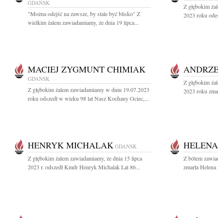
GDAŃSK
Z głębokim żal
"Można odejść na zawsze, by stale być blisko" Z
2023 roku odes
wielkim żalem zawiadamiamy, że dnia 19 lipca...
MACIEJ ZYGMUNT CHIMIAK
ANDRZE
GDAŃSK
Z głębokim żal
Z głębokim żalem zawiadamiamy w dniu 19.07.2023
2023 roku zmar
roku odszedł w wieku 98 lat Nasz Kochany Ociec,...
HENRYK MICHALAK
HELENA
GDAŃSK
Z głębokim żalem zawiadamiamy, że dnia 15 lipca
Z bólem zawia
2023 r. odszedł Kmdr Henryk Michalak Lat 86...
zmarła Helena P