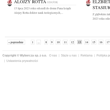
ALOJZY ROTTA
ELŻBIE
GDAŃSK
STASIU
15 lipca 2023 roku odszedł do domu Pana ksiądz
Alojzy Rotta doktor nauk teologicznych,...
Z głębokim żal
2023 roku odes
« poprzednie
1
...
8
9
10
11
12
13
14
15
16
17
Copyright © Wyborcza sp. z o.o.
O nas
Staże u nas
Reklama
Polityka 
Ustawienia prywatności