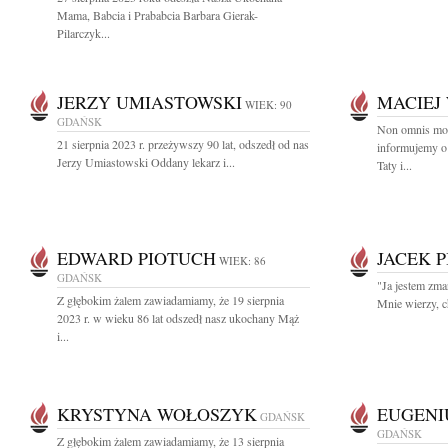
Mama, Babcia i Prababcia Barbara Gierak-
Pilarczyk...
JERZY UMIASTOWSKI
MACIEJ
WIEK: 90
GDAŃSK
Non omnis mor
21 sierpnia 2023 r. przeżywszy 90 lat, odszedł od nas
informujemy o
Jerzy Umiastowski Oddany lekarz i...
Taty i...
EDWARD PIOTUCH
JACEK 
WIEK: 86
GDAŃSK
"Ja jestem zm
Z głębokim żalem zawiadamiamy, że 19 sierpnia
Mnie wierzy, c
2023 r. w wieku 86 lat odszedł nasz ukochany Mąż
i...
KRYSTYNA WOŁOSZYK
EUGENI
GDAŃSK
GDAŃSK
Z głębokim żalem zawiadamiamy, że 13 sierpnia