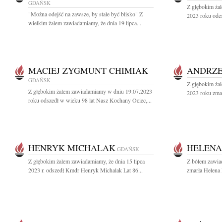
GDAŃSK
Z głębokim żal
"Można odejść na zawsze, by stale być blisko" Z
2023 roku odes
wielkim żalem zawiadamiamy, że dnia 19 lipca...
MACIEJ ZYGMUNT CHIMIAK
ANDRZE
GDAŃSK
Z głębokim żal
Z głębokim żalem zawiadamiamy w dniu 19.07.2023
2023 roku zmar
roku odszedł w wieku 98 lat Nasz Kochany Ociec,...
HENRYK MICHALAK
HELENA
GDAŃSK
Z głębokim żalem zawiadamiamy, że dnia 15 lipca
Z bólem zawia
2023 r. odszedł Kmdr Henryk Michalak Lat 86...
zmarła Helena P