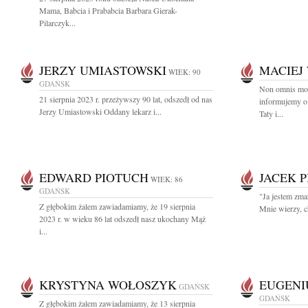
Mama, Babcia i Prababcia Barbara Gierak-
Pilarczyk...
JERZY UMIASTOWSKI
MACIEJ
WIEK: 90
GDAŃSK
Non omnis mor
21 sierpnia 2023 r. przeżywszy 90 lat, odszedł od nas
informujemy o
Jerzy Umiastowski Oddany lekarz i...
Taty i...
EDWARD PIOTUCH
JACEK 
WIEK: 86
GDAŃSK
"Ja jestem zm
Z głębokim żalem zawiadamiamy, że 19 sierpnia
Mnie wierzy, c
2023 r. w wieku 86 lat odszedł nasz ukochany Mąż
i...
KRYSTYNA WOŁOSZYK
EUGENI
GDAŃSK
GDAŃSK
Z głębokim żalem zawiadamiamy, że 13 sierpnia