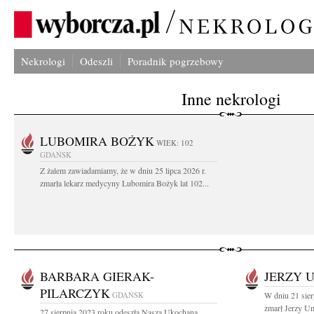
Nekrologi
Odeszli
Poradnik pogrzebowy
Inne nekrologi
LUBOMIRA BOŻYK
WIEK: 102
GDAŃSK
Z żalem zawiadamiamy, że w dniu 25 lipca 2026 r.
zmarła lekarz medycyny Lubomira Bożyk lat 102...
BARBARA GIERAK-
JERZY 
PILARCZYK
GDAŃSK
W dniu 21 sier
zmarł Jerzy Um
27 sierpnia 2023 roku odeszła Nasza Ukochana