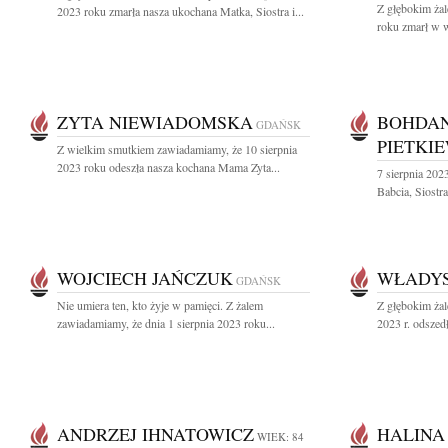
Z głębokim żal
2023 roku zmarła nasza ukochana Matka, Siostra i...
roku zmarł w w
ZYTA NIEWIADOMSKA
BOHDAN
GDAŃSK
PIETKI
Z wielkim smutkiem zawiadamiamy, że 10 sierpnia
2023 roku odeszła nasza kochana Mama Zyta...
7 sierpnia 202
Babcia, Siostra
WOJCIECH JAŃCZUK
WŁADYS
GDAŃSK
Nie umiera ten, kto żyje w pamięci. Z żalem
Z głębokim żal
zawiadamiamy, że dnia 1 sierpnia 2023 roku...
2023 r. odszed
ANDRZEJ IHNATOWICZ
HALINA
WIEK: 84