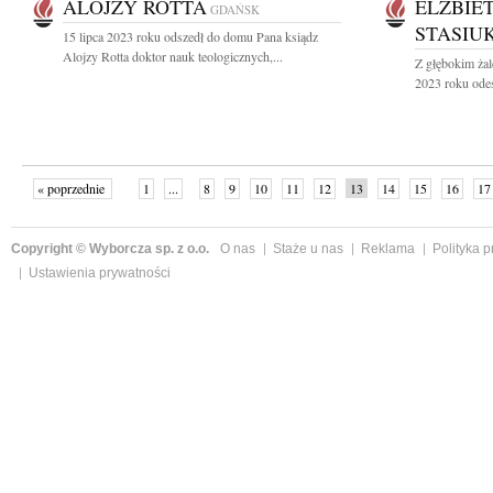
ALOJZY ROTTA
ELŻBIE
GDAŃSK
STASIU
15 lipca 2023 roku odszedł do domu Pana ksiądz
Alojzy Rotta doktor nauk teologicznych,...
Z głębokim żal
2023 roku odes
« poprzednie
1
...
8
9
10
11
12
13
14
15
16
17
Copyright © Wyborcza sp. z o.o.
O nas
Staże u nas
Reklama
Polityka 
Ustawienia prywatności