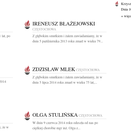
Krzysz
Dnia 10
+ więc
IRENEUSZ BŁAŻEJOWSKI
CZĘSTOCHOWA
 lat, po
Z głębokim smutkiem i żalem zawiadamiamy, że w
dniu 5 października 2013 roku zmarł w wieku 79...
ZDZISŁAW MLEK
CZĘSTOCHOWA
Z głębokim smutkiem i żalem zawiadamiamy, że w
 2014
dniu 5 lipca 2014 roku zmarł w wieku 75 lat,...
OLGA STULIŃSKA
CZĘSTOCHOWA
W dniu 9 czerwca 2014 roku odeszła od nas po
, że w
ciężkiej chorobie mgr inż. Olga z...