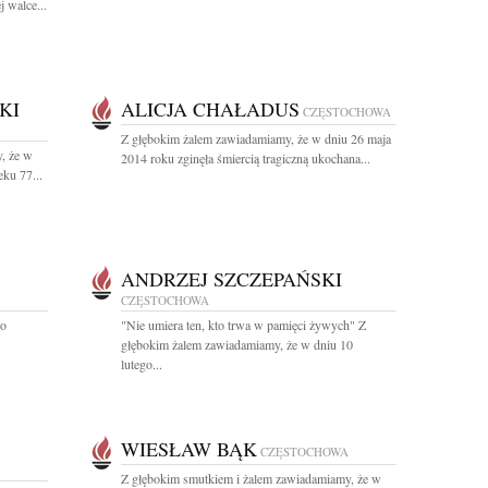
 walce...
KI
ALICJA CHAŁADUS
CZĘSTOCHOWA
Z głębokim żalem zawiadamiamy, że w dniu 26 maja
, że w
2014 roku zginęła śmiercią tragiczną ukochana...
ku 77...
ANDRZEJ SZCZEPAŃSKI
CZĘSTOCHOWA
po
"Nie umiera ten, kto trwa w pamięci żywych" Z
głębokim żalem zawiadamiamy, że w dniu 10
lutego...
WIESŁAW BĄK
CZĘSTOCHOWA
Z głębokim smutkiem i żalem zawiadamiamy, że w