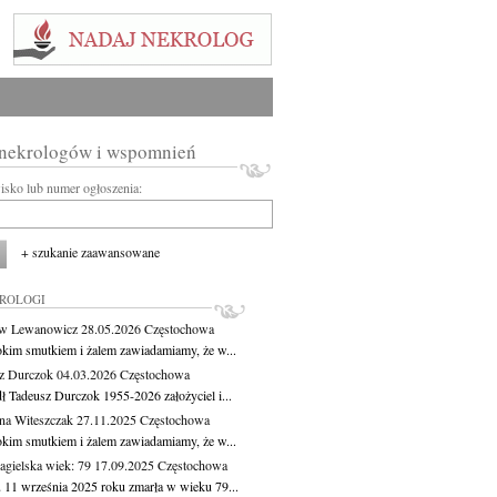
 nekrologów i wspomnień
wisko lub numer ogłoszenia:
+ szukanie zaawansowane
KROLOGI
aw Lewanowicz
28.05.2026
Częstochowa
okim smutkiem i żalem zawiadamiamy, że w...
z Durczok
04.03.2026
Częstochowa
ł Tadeusz Durczok 1955-2026 założyciel i...
na Witeszczak
27.11.2025
Częstochowa
okim smutkiem i żalem zawiadamiamy, że w...
agielska
wiek: 79
17.09.2025
Częstochowa
 11 września 2025 roku zmarła w wieku 79...