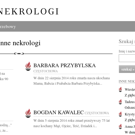
grzebowy
Inne nekrologi
Szukaj
Imię i naz
BARBARA PRZYBYLSKA
CZĘSTOCHOWA
ł na
W dniu 22 sierpnia 2014 roku zmarła nasza ukochana
eku 90
INNE NE
Mama, Babcia i Prababcia Barbara Przybylska...
Wiesł
Z głęb
Tadeus
Odszed
BOGDAN KAWALEC
CZĘSTOCHOWA
Krysty
Z głęb
W dniu 5 sierpnia 2014 roku zmarł przeżywszy 75 lat
hodzą..."
nasz kochany Mąż, Ojciec, Teść, Dziadek i...
Anna J
 że...
W dniu