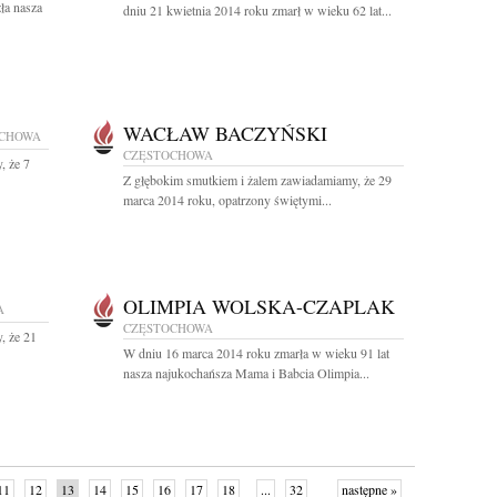
ła nasza
dniu 21 kwietnia 2014 roku zmarł w wieku 62 lat...
WACŁAW BACZYŃSKI
OCHOWA
CZĘSTOCHOWA
, że 7
Z głębokim smutkiem i żalem zawiadamiamy, że 29
marca 2014 roku, opatrzony świętymi...
OLIMPIA WOLSKA-CZAPLAK
A
CZĘSTOCHOWA
, że 21
W dniu 16 marca 2014 roku zmarła w wieku 91 lat
nasza najukochańsza Mama i Babcia Olimpia...
11
12
13
14
15
16
17
18
...
32
następne »