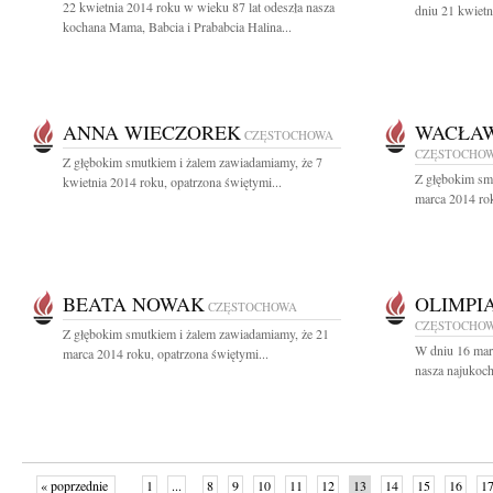
22 kwietnia 2014 roku w wieku 87 lat odeszła nasza
dniu 21 kwietn
kochana Mama, Babcia i Prababcia Halina...
ANNA WIECZOREK
WACŁAW
CZĘSTOCHOWA
CZĘSTOCHO
Z głębokim smutkiem i żalem zawiadamiamy, że 7
Z głębokim sm
kwietnia 2014 roku, opatrzona świętymi...
marca 2014 rok
BEATA NOWAK
OLIMPI
CZĘSTOCHOWA
CZĘSTOCHO
Z głębokim smutkiem i żalem zawiadamiamy, że 21
W dniu 16 mar
marca 2014 roku, opatrzona świętymi...
nasza najukoch
« poprzednie
1
...
8
9
10
11
12
13
14
15
16
1