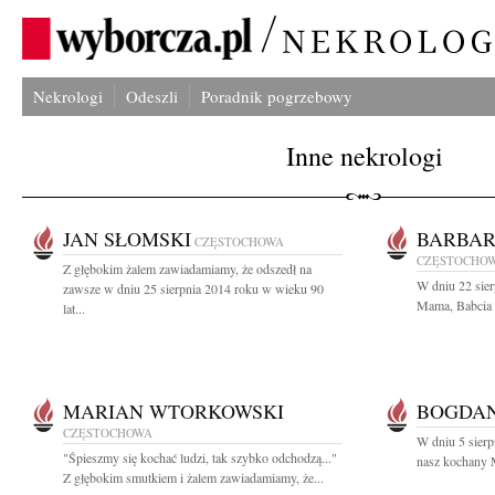
Nekrologi
Odeszli
Poradnik pogrzebowy
Inne nekrologi
JAN SŁOMSKI
BARBAR
CZĘSTOCHOWA
CZĘSTOCHO
Z głębokim żalem zawiadamiamy, że odszedł na
W dniu 22 sier
zawsze w dniu 25 sierpnia 2014 roku w wieku 90
Mama, Babcia i
lat...
MARIAN WTORKOWSKI
BOGDA
CZĘSTOCHOWA
W dniu 5 sierp
"Śpieszmy się kochać ludzi, tak szybko odchodzą..."
nasz kochany M
Z głębokim smutkiem i żalem zawiadamiamy, że...