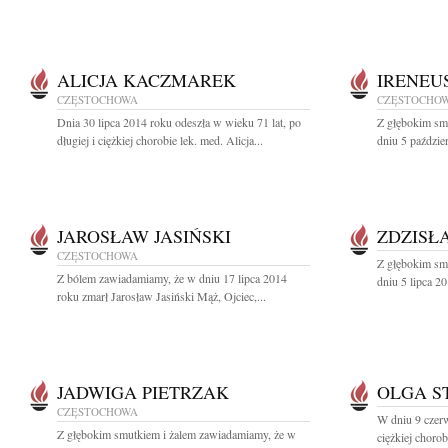
ALICJA KACZMAREK
IRENEU
CZĘSTOCHOWA
CZĘSTOCHO
Dnia 30 lipca 2014 roku odeszła w wieku 71 lat, po
Z głębokim sm
długiej i ciężkiej chorobie lek. med. Alicja...
dniu 5 paździe
JAROSŁAW JASIŃSKI
ZDZISŁ
CZĘSTOCHOWA
Z głębokim sm
Z bólem zawiadamiamy, że w dniu 17 lipca 2014
dniu 5 lipca 20
roku zmarł Jarosław Jasiński Mąż, Ojciec,...
JADWIGA PIETRZAK
OLGA S
CZĘSTOCHOWA
W dniu 9 czer
Z głębokim smutkiem i żalem zawiadamiamy, że w
ciężkiej chorob