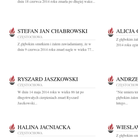
dniu 18 czerwca 2014 roku zmarła po długiej walce...
STEFAN JAN CHABROWSKI
ALICJA
CZĘSTOCHOWA
Z głębokim ża
Z głębokim smutkiem i żalem zawiadamiamy, że w
2014 roku zgin
dniu 9 czerwca 2014 roku zmarł nagle w wieku 77...
RYSZARD JASZKOWSKI
ANDRZE
CZĘSTOCHOWA
CZĘSTOCHO
W dniu 14 maja 2014 roku w wieku 86 lat po
"Nie umiera te
długotrwałych cierpieniach zmarł Ryszard
głębokim żale
Jaszkowski...
lutego...
HALINA JACNIACKA
WIESŁA
CZĘSTOCHOWA
Z głębokim sm