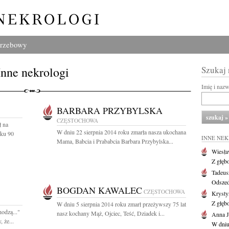
grzebowy
Inne nekrologi
Szukaj
Imię i naz
BARBARA PRZYBYLSKA
CZĘSTOCHOWA
ł na
W dniu 22 sierpnia 2014 roku zmarła nasza ukochana
eku 90
INNE NE
Mama, Babcia i Prababcia Barbara Przybylska...
Wiesł
Z głęb
Tadeus
Odszed
BOGDAN KAWALEC
CZĘSTOCHOWA
Krysty
Z głęb
W dniu 5 sierpnia 2014 roku zmarł przeżywszy 75 lat
hodzą..."
nasz kochany Mąż, Ojciec, Teść, Dziadek i...
Anna J
 że...
W dniu