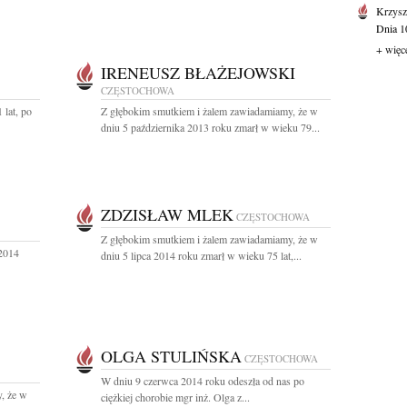
Krzysz
Dnia 10
+ więc
IRENEUSZ BŁAŻEJOWSKI
CZĘSTOCHOWA
 lat, po
Z głębokim smutkiem i żalem zawiadamiamy, że w
dniu 5 października 2013 roku zmarł w wieku 79...
ZDZISŁAW MLEK
CZĘSTOCHOWA
Z głębokim smutkiem i żalem zawiadamiamy, że w
 2014
dniu 5 lipca 2014 roku zmarł w wieku 75 lat,...
OLGA STULIŃSKA
CZĘSTOCHOWA
W dniu 9 czerwca 2014 roku odeszła od nas po
, że w
ciężkiej chorobie mgr inż. Olga z...