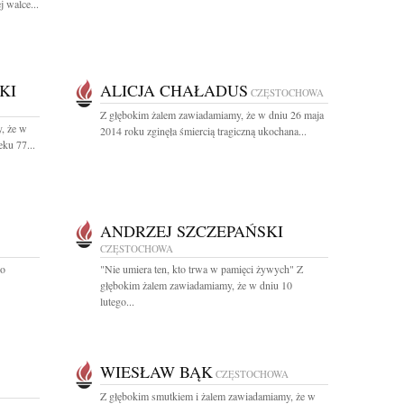
 walce...
KI
ALICJA CHAŁADUS
CZĘSTOCHOWA
Z głębokim żalem zawiadamiamy, że w dniu 26 maja
, że w
2014 roku zginęła śmiercią tragiczną ukochana...
ku 77...
ANDRZEJ SZCZEPAŃSKI
CZĘSTOCHOWA
po
"Nie umiera ten, kto trwa w pamięci żywych" Z
głębokim żalem zawiadamiamy, że w dniu 10
lutego...
WIESŁAW BĄK
CZĘSTOCHOWA
Z głębokim smutkiem i żalem zawiadamiamy, że w