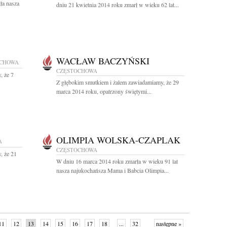
ła nasza
dniu 21 kwietnia 2014 roku zmarł w wieku 62 lat...
WACŁAW BACZYŃSKI
OCHOWA
CZĘSTOCHOWA
, że 7
Z głębokim smutkiem i żalem zawiadamiamy, że 29
marca 2014 roku, opatrzony świętymi...
OLIMPIA WOLSKA-CZAPLAK
A
CZĘSTOCHOWA
, że 21
W dniu 16 marca 2014 roku zmarła w wieku 91 lat
nasza najukochańsza Mama i Babcia Olimpia...
11
12
13
14
15
16
17
18
...
32
następne »