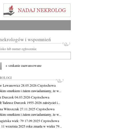
 nekrologów i wspomnień
wisko lub numer ogłoszenia:
+ szukanie zaawansowane
KROLOGI
aw Lewanowicz
28.05.2026
Częstochowa
okim smutkiem i żalem zawiadamiamy, że w...
z Durczok
04.03.2026
Częstochowa
ł Tadeusz Durczok 1955-2026 założyciel i...
na Witeszczak
27.11.2025
Częstochowa
okim smutkiem i żalem zawiadamiamy, że w...
agielska
wiek: 79
17.09.2025
Częstochowa
 11 września 2025 roku zmarła w wieku 79...