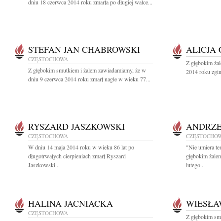
dniu 18 czerwca 2014 roku zmarła po długiej walce...
STEFAN JAN CHABROWSKI
ALICJA
CZĘSTOCHOWA
Z głębokim ża
Z głębokim smutkiem i żalem zawiadamiamy, że w
2014 roku zgin
dniu 9 czerwca 2014 roku zmarł nagle w wieku 77...
RYSZARD JASZKOWSKI
ANDRZE
CZĘSTOCHOWA
CZĘSTOCHO
W dniu 14 maja 2014 roku w wieku 86 lat po
"Nie umiera te
długotrwałych cierpieniach zmarł Ryszard
głębokim żale
Jaszkowski...
lutego...
HALINA JACNIACKA
WIESŁA
CZĘSTOCHOWA
Z głębokim sm