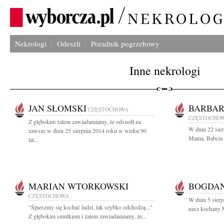
Nekrologi
Odeszli
Poradnik pogrzebowy
Inne nekrologi
JAN SŁOMSKI
BARBAR
CZĘSTOCHOWA
CZĘSTOCHO
Z głębokim żalem zawiadamiamy, że odszedł na
W dniu 22 sier
zawsze w dniu 25 sierpnia 2014 roku w wieku 90
Mama, Babcia i
lat...
MARIAN WTORKOWSKI
BOGDA
CZĘSTOCHOWA
W dniu 5 sierp
"Śpieszmy się kochać ludzi, tak szybko odchodzą..."
nasz kochany M
Z głębokim smutkiem i żalem zawiadamiamy, że...