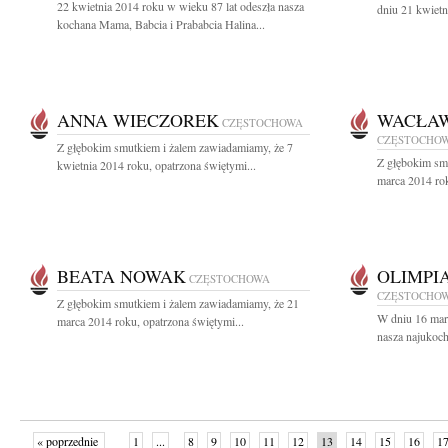
22 kwietnia 2014 roku w wieku 87 lat odeszła nasza
dniu 21 kwietn
kochana Mama, Babcia i Prababcia Halina...
ANNA WIECZOREK
WACŁAW
CZĘSTOCHOWA
CZĘSTOCHO
Z głębokim smutkiem i żalem zawiadamiamy, że 7
Z głębokim sm
kwietnia 2014 roku, opatrzona świętymi...
marca 2014 rok
BEATA NOWAK
OLIMPI
CZĘSTOCHOWA
CZĘSTOCHO
Z głębokim smutkiem i żalem zawiadamiamy, że 21
W dniu 16 mar
marca 2014 roku, opatrzona świętymi...
nasza najukoch
« poprzednie
1
...
8
9
10
11
12
13
14
15
16
1