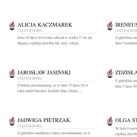
ALICJA KACZMAREK
IRENEU
CZĘSTOCHOWA
CZĘSTOCHO
Dnia 30 lipca 2014 roku odeszła w wieku 71 lat, po
Z głębokim sm
długiej i ciężkiej chorobie lek. med. Alicja...
dniu 5 paździe
JAROSŁAW JASIŃSKI
ZDZISŁ
CZĘSTOCHOWA
Z głębokim sm
Z bólem zawiadamiamy, że w dniu 17 lipca 2014
dniu 5 lipca 20
roku zmarł Jarosław Jasiński Mąż, Ojciec,...
JADWIGA PIETRZAK
OLGA S
CZĘSTOCHOWA
W dniu 9 czer
Z głębokim smutkiem i żalem zawiadamiamy, że w
ciężkiej chorob