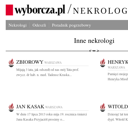
Nekrologi
Odeszli
Poradnik pogrzebowy
Inne nekrologi
ZBIOROWY
HENRYK
WARSZAWA
WARSZAWA
Mijają 3 lata, jak odszedł od nas mój Tata prof.
Pamięci mojeg
zwycz. dr hab. n. med. Tadeusz Kraska...
Henryka Miodus
JAN KASAK
WITOLD
WARSZAWA
W dniu 17 lipca 2013 roku mija 19. rocznica śmierci
Dziesięć lat t
Jana Kasaka Przyjaciół prosimy o...
dypl. Witold K