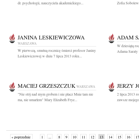
dr. psychologii, nauczyciela akademickiego...
Zofia Sobolews
JANINA LESKIEWICZOWA
ADAM S
WARSZAWA
W dziesiątą ro
W pierwszą, smutną rocznicę śmierci profesor Janiny
Adama Saraty w
Leskiewiczowej w dniu 7 lipca 2013 roku...
MACIEJ GRZESZCZUK
JERZY 
WARSZAWA
"Nie stój nad mym grobem i nie płacz Mnie tam nie
2 lipca 2013 r
ma, nie umarłem" Mary Elizabeth Frye...
zawsze mojego 
« poprzednie
1
...
8
9
10
11
12
13
14
15
16
1