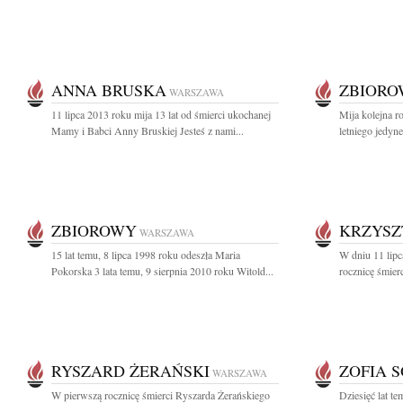
ANNA BRUSKA
ZBIOR
WARSZAWA
11 lipca 2013 roku mija 13 lat od śmierci ukochanej
Mija kolejna r
Mamy i Babci Anny Bruskiej Jesteś z nami...
letniego jedyne
ZBIOROWY
KRZYSZ
WARSZAWA
15 lat temu, 8 lipca 1998 roku odeszła Maria
W dniu 11 lipc
Pokorska 3 lata temu, 9 sierpnia 2010 roku Witold...
rocznicę śmierc
RYSZARD ŻERAŃSKI
ZOFIA 
WARSZAWA
W pierwszą rocznicę śmierci Ryszarda Żerańskiego
Dziesięć lat t