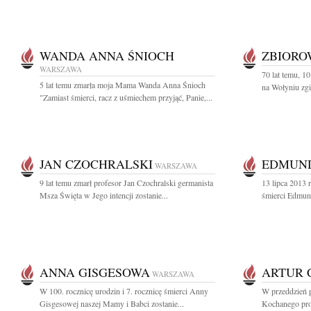
WANDA ANNA ŚNIOCH
ZBIOR
WARSZAWA
70 lat temu, 1
5 lat temu zmarła moja Mama Wanda Anna Śnioch
na Wołyniu zgi
"Zamiast śmierci, racz z uśmiechem przyjąć, Panie,...
JAN CZOCHRALSKI
EDMUND
WARSZAWA
9 lat temu zmarł profesor Jan Czochralski germanista
13 lipca 2013 r
Msza Święta w Jego intencji zostanie...
śmierci Edmun
ANNA GISGESOWA
ARTUR 
WARSZAWA
W 100. rocznicę urodzin i 7. rocznicę śmierci Anny
W przeddzień p
Gisgesowej naszej Mamy i Babci zostanie...
Kochanego prof