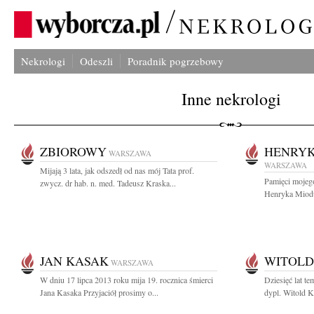
Nekrologi
Odeszli
Poradnik pogrzebowy
Inne nekrologi
ZBIOROWY
HENRYK
WARSZAWA
WARSZAWA
Mijają 3 lata, jak odszedł od nas mój Tata prof.
Pamięci mojeg
zwycz. dr hab. n. med. Tadeusz Kraska...
Henryka Miodus
JAN KASAK
WITOLD
WARSZAWA
W dniu 17 lipca 2013 roku mija 19. rocznica śmierci
Dziesięć lat t
Jana Kasaka Przyjaciół prosimy o...
dypl. Witold K