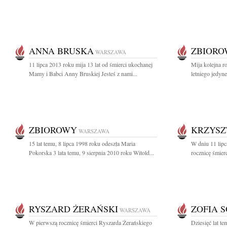
ANNA BRUSKA
ZBIOR
WARSZAWA
11 lipca 2013 roku mija 13 lat od śmierci ukochanej
Mija kolejna r
Mamy i Babci Anny Bruskiej Jesteś z nami...
letniego jedyne
ZBIOROWY
KRZYSZ
WARSZAWA
15 lat temu, 8 lipca 1998 roku odeszła Maria
W dniu 11 lipc
Pokorska 3 lata temu, 9 sierpnia 2010 roku Witold...
rocznicę śmierc
RYSZARD ŻERAŃSKI
ZOFIA 
WARSZAWA
W pierwszą rocznicę śmierci Ryszarda Żerańskiego
Dziesięć lat t