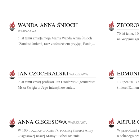
WANDA ANNA ŚNIOCH
ZBIOR
WARSZAWA
70 lat temu, 1
5 lat temu zmarła moja Mama Wanda Anna Śnioch
na Wołyniu zgi
"Zamiast śmierci, racz z uśmiechem przyjąć, Panie,...
JAN CZOCHRALSKI
EDMUND
WARSZAWA
9 lat temu zmarł profesor Jan Czochralski germanista
13 lipca 2013 r
Msza Święta w Jego intencji zostanie...
śmierci Edmun
ANNA GISGESOWA
ARTUR 
WARSZAWA
W 100. rocznicę urodzin i 7. rocznicę śmierci Anny
W przeddzień p
Gisgesowej naszej Mamy i Babci zostanie...
Kochanego prof