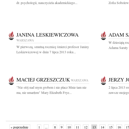
dr. psychologii, nauczyciela akademickiego...
Zofia Sobolews
JANINA LESKIEWICZOWA
ADAM S
WARSZAWA
W dziesiątą ro
W pierwszą, smutną rocznicę śmierci profesor Janiny
Adama Saraty w
Leskiewiczowej w dniu 7 lipca 2013 roku...
MACIEJ GRZESZCZUK
JERZY 
WARSZAWA
"Nie stój nad mym grobem i nie płacz Mnie tam nie
2 lipca 2013 r
ma, nie umarłem" Mary Elizabeth Frye...
zawsze mojego 
« poprzednie
1
...
8
9
10
11
12
13
14
15
16
1