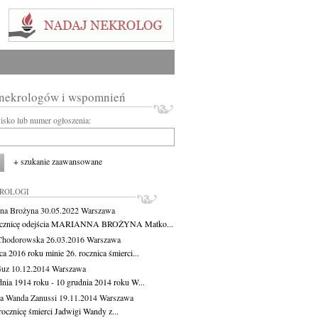
 nekrologów i wspomnień
wisko lub numer ogłoszenia:
+ szukanie zaawansowane
KROLOGI
na Brożyna
30.05.2022
Warszawa
ocznicę odejścia MARIANNA BROŻYNA Matko...
Chodorowska
26.03.2016
Warszawa
a 2016 roku minie 26. rocznica śmierci...
Guz
10.12.2014
Warszawa
dnia 1914 roku - 10 grudnia 2014 roku W...
a Wanda Zanussi
19.11.2014
Warszawa
rocznicę śmierci Jadwigi Wandy z...