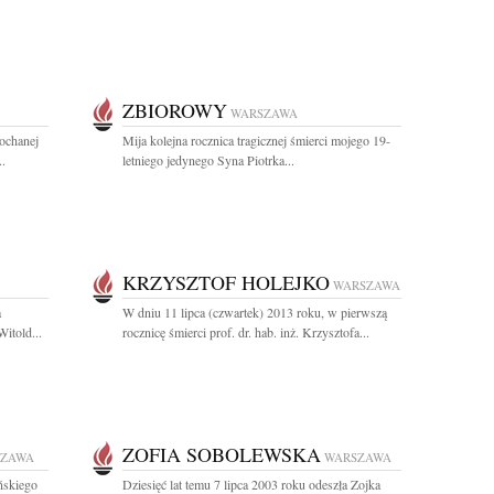
ZBIOROWY
WARSZAWA
kochanej
Mija kolejna rocznica tragicznej śmierci mojego 19-
..
letniego jedynego Syna Piotrka...
KRZYSZTOF HOLEJKO
WARSZAWA
a
W dniu 11 lipca (czwartek) 2013 roku, w pierwszą
itold...
rocznicę śmierci prof. dr. hab. inż. Krzysztofa...
ZOFIA SOBOLEWSKA
SZAWA
WARSZAWA
ńskiego
Dziesięć lat temu 7 lipca 2003 roku odeszła Zojka