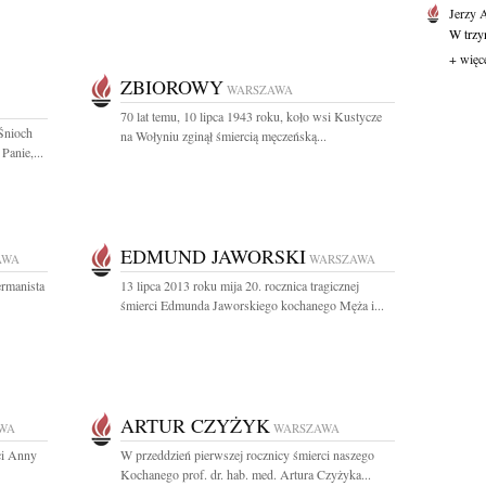
Jerzy 
W trzyn
+ więc
ZBIOROWY
WARSZAWA
70 lat temu, 10 lipca 1943 roku, koło wsi Kustycze
Śnioch
na Wołyniu zginął śmiercią męczeńską...
Panie,...
EDMUND JAWORSKI
AWA
WARSZAWA
ermanista
13 lipca 2013 roku mija 20. rocznica tragicznej
śmierci Edmunda Jaworskiego kochanego Męża i...
ARTUR CZYŻYK
WA
WARSZAWA
ci Anny
W przeddzień pierwszej rocznicy śmierci naszego
Kochanego prof. dr. hab. med. Artura Czyżyka...