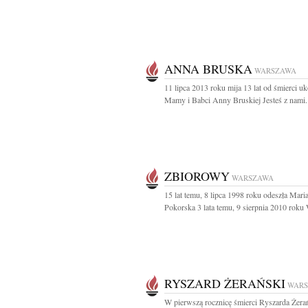
ANNA BRUSKA
WARSZAWA
11 lipca 2013 roku mija 13 lat od śmierci u
Mamy i Babci Anny Bruskiej Jesteś z nami.
ZBIOROWY
WARSZAWA
15 lat temu, 8 lipca 1998 roku odeszła Mari
Pokorska 3 lata temu, 9 sierpnia 2010 roku W
RYSZARD ŻERAŃSKI
WAR
W pierwszą rocznicę śmierci Ryszarda Żera