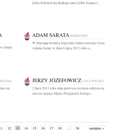
.
Zofia Sobolewska Brakuje nam Ciebie Joanna i...
A
ADAM SARATA
WARSZAWA
W dziesiątą rocznicę tragicznej śmierci naszego Syna
or Janiny
Adama Saraty w dniu 6 lipca 2013 roku o...
JERZY JÓZEFOWICZ
RSZAWA
CAŁA POLSKA
tam nie
2 lipca 2013 roku mija pierwsza rocznica odejścia na
zawsze mojego Męża i Przyjaciela Jerzego...
11
12
13
14
15
16
17
18
...
36
następne »