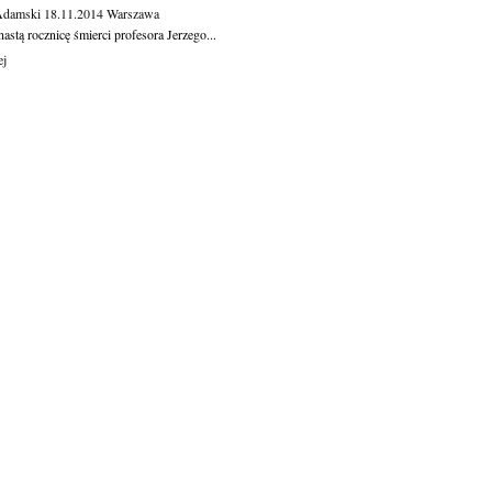
Adamski
18.11.2014
Warszawa
astą rocznicę śmierci profesora Jerzego...
ej