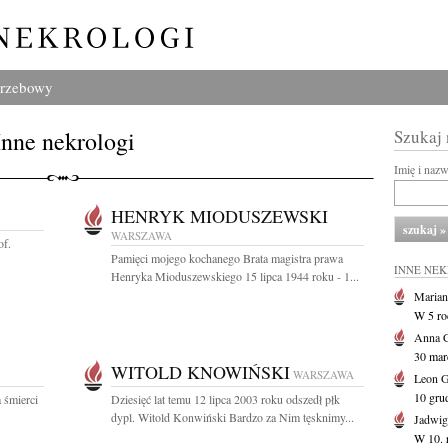
grzebowy
Inne nekrologi
Szukaj
Imię i naz
HENRYK MIODUSZEWSKI
WARSZAWA
of.
Pamięci mojego kochanego Brata magistra prawa
INNE NE
Henryka Mioduszewskiego 15 lipca 1944 roku - 1...
Marian
W 5 r
Anna 
30 marc
WITOLD KNOWIŃSKI
WARSZAWA
Leon 
10 gru
 śmierci
Dziesięć lat temu 12 lipca 2003 roku odszedł płk
dypl. Witold Konwiński Bardzo za Nim tęsknimy...
Jadwig
W 10. 