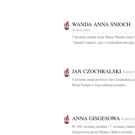
WANDA ANNA ŚNIOCH
WARSZAWA
5 lat temu zmarła moja Mama Wanda Anna 
"Zamiast śmierci, racz z uśmiechem przyjąć, 
JAN CZOCHRALSKI
WARSZ
9 lat temu zmarł profesor Jan Czochralski g
Msza Święta w Jego intencji zostanie...
ANNA GISGESOWA
WARSZA
W 100. rocznicę urodzin i 7. rocznicę śmier
Gisgesowej naszej Mamy i Babci zostanie...