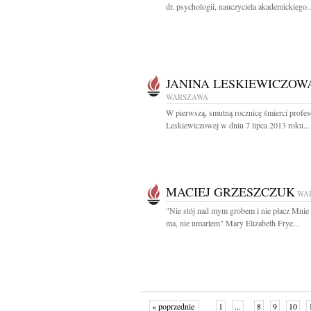
dr. psychologii, nauczyciela akademickiego..
JANINA LESKIEWICZOW
WARSZAWA
W pierwszą, smutną rocznicę śmierci profes
Leskiewiczowej w dniu 7 lipca 2013 roku...
MACIEJ GRZESZCZUK
WA
"Nie stój nad mym grobem i nie płacz Mnie 
ma, nie umarłem" Mary Elizabeth Frye...
« poprzednie
1
...
8
9
10