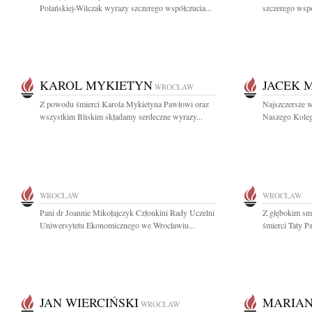
Polańskiej-Wilczak wyrazy szczerego współczucia...
szczerego wspó
KAROL MYKIETYN
JACEK 
WROCŁAW
Z powodu śmierci Karola Mykietyna Pawłowi oraz
Najszczersze w
wszystkim Bliskim składamy serdeczne wyrazy...
Naszego Kolegi
WROCŁAW
WROCŁAW
Pani dr Joannie Mikołajczyk Członkini Rady Uczelni
Z głębokim sm
Uniwersytetu Ekonomicznego we Wrocławiu...
śmierci Taty P
JAN WIERCIŃSKI
MARIA
WROCŁAW