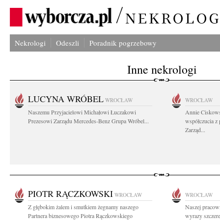
Nekrologi
Odeszli
Poradnik pogrzebowy
Inne nekrologi
LUCYNA WRÓBEL
WROCŁAW
WROCŁAW
Naszemu Przyjacielowi Michałowi Łuczakowi
Annie Ciskows
Prezesowi Zarządu Mercedes-Benz Grupa Wróbel...
współczucia z
Zarząd...
PIOTR RĄCZKOWSKI
WROCŁAW
WROCŁAW
Z głębokim żalem i smutkiem żegnamy naszego
Naszej pracown
Partnera biznesowego Piotra Rączkowskiego
wyrazy szczer