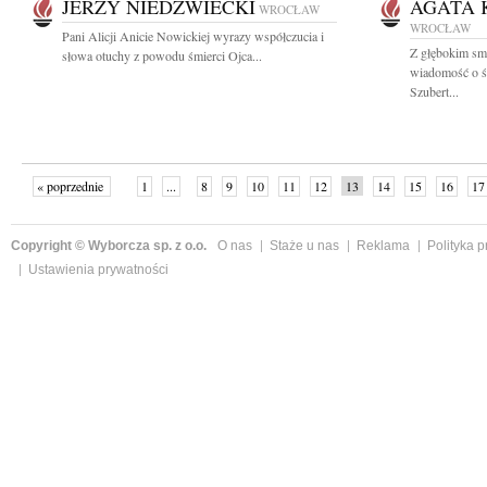
JERZY NIEDŹWIECKI
AGATA 
WROCŁAW
WROCŁAW
Pani Alicji Anicie Nowickiej wyrazy współczucia i
Z głębokim smu
słowa otuchy z powodu śmierci Ojca...
wiadomość o ś
Szubert...
« poprzednie
1
...
8
9
10
11
12
13
14
15
16
17
Copyright © Wyborcza sp. z o.o.
O nas
Staże u nas
Reklama
Polityka 
Ustawienia prywatności