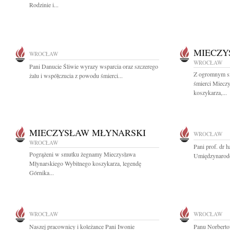
Rodzinie i...
MIECZY
WROCŁAW
WROCŁAW
Pani Danucie Śliwie wyrazy wsparcia oraz szczerego
Z ogromnym s
żalu i współczucia z powodu śmierci...
śmierci Miecz
koszykarza,...
MIECZYSŁAW MŁYNARSKI
WROCŁAW
WROCŁAW
Pani prof. dr 
Pogrążeni w smutku żegnamy Mieczysława
Umiędzynarodo
Młynarskiego Wybitnego koszykarza, legendę
Górnika...
WROCŁAW
WROCŁAW
Naszej pracownicy i koleżance Pani Iwonie
Panu Norberto