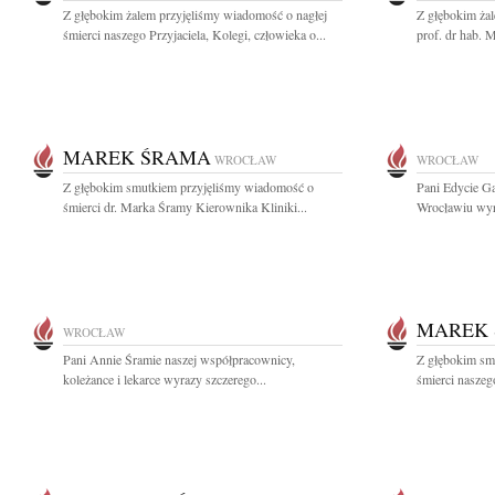
Z głębokim żalem przyjęliśmy wiadomość o nagłej
Z głębokim ża
śmierci naszego Przyjaciela, Kolegi, człowieka o...
prof. dr hab. 
MAREK ŚRAMA
WROCŁAW
WROCŁAW
Z głębokim smutkiem przyjęliśmy wiadomość o
Pani Edycie G
śmierci dr. Marka Śramy Kierownika Kliniki...
Wrocławiu wyra
MAREK
WROCŁAW
Pani Annie Śramie naszej współpracownicy,
Z głębokim sm
koleżance i lekarce wyrazy szczerego...
śmierci naszeg