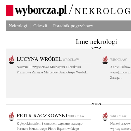
Nekrologi
Odeszli
Poradnik pogrzebowy
Inne nekrologi
LUCYNA WRÓBEL
WROCŁAW
WROCŁAW
Naszemu Przyjacielowi Michałowi Łuczakowi
Annie Ciskows
Prezesowi Zarządu Mercedes-Benz Grupa Wróbel...
współczucia z
Zarząd...
PIOTR RĄCZKOWSKI
WROCŁAW
WROCŁAW
Z głębokim żalem i smutkiem żegnamy naszego
Naszej pracown
Partnera biznesowego Piotra Rączkowskiego
wyrazy szczer