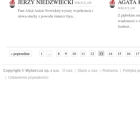
JERZY NIEDŹWIECKI
AGATA 
WROCŁAW
WROCŁAW
Pani Alicji Anicie Nowickiej wyrazy współczucia i
Z głębokim smu
słowa otuchy z powodu śmierci Ojca...
wiadomość o ś
Szubert...
« poprzednie
1
...
8
9
10
11
12
13
14
15
16
17
Copyright © Wyborcza sp. z o.o.
O nas
Staże u nas
Reklama
Polityka 
Ustawienia prywatności