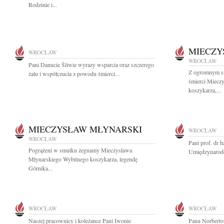
Rodzinie i...
MIECZY
WROCŁAW
WROCŁAW
Pani Danucie Śliwie wyrazy wsparcia oraz szczerego
Z ogromnym s
żalu i współczucia z powodu śmierci...
śmierci Miecz
koszykarza,...
MIECZYSŁAW MŁYNARSKI
WROCŁAW
WROCŁAW
Pani prof. dr 
Pogrążeni w smutku żegnamy Mieczysława
Umiędzynarodo
Młynarskiego Wybitnego koszykarza, legendę
Górnika...
WROCŁAW
WROCŁAW
Naszej pracownicy i koleżance Pani Iwonie
Panu Norberto