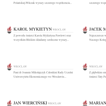
Polańskiej-Wilczak wyrazy szczerego współczucia...
szczerego wspó
KAROL MYKIETYN
JACEK 
WROCŁAW
Z powodu śmierci Karola Mykietyna Pawłowi oraz
Najszczersze w
wszystkim Bliskim składamy serdeczne wyrazy...
Naszego Kolegi
WROCŁAW
WROCŁAW
Pani dr Joannie Mikołajczyk Członkini Rady Uczelni
Z głębokim sm
Uniwersytetu Ekonomicznego we Wrocławiu...
śmierci Taty P
JAN WIERCIŃSKI
MARIA
WROCŁAW