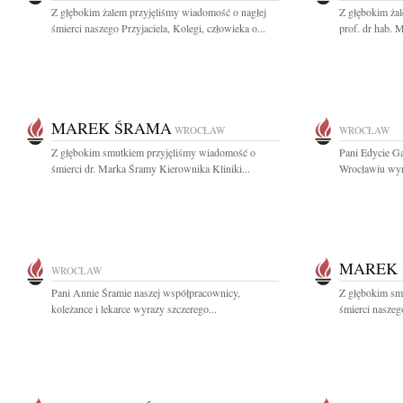
Z głębokim żalem przyjęliśmy wiadomość o nagłej
Z głębokim ża
śmierci naszego Przyjaciela, Kolegi, człowieka o...
prof. dr hab. 
MAREK ŚRAMA
WROCŁAW
WROCŁAW
Z głębokim smutkiem przyjęliśmy wiadomość o
Pani Edycie G
śmierci dr. Marka Śramy Kierownika Kliniki...
Wrocławiu wyra
MAREK
WROCŁAW
Pani Annie Śramie naszej współpracownicy,
Z głębokim sm
koleżance i lekarce wyrazy szczerego...
śmierci naszeg