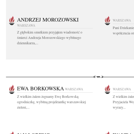
ANDRZEJ MOROZOWSKI
WARSZAWA
WARSZAWA
Pani Dziekanie
Z głębokim smutkiem przyjąłem wiadomość o
współczucia or
śmierci Andrzeja Morozowskiego wybitnego
dziennikarza,...
EWA BORKOWSKA
WARSZAWA
WARSZAWA
Z wielkim żalem żegnamy Ewę Borkowską
Z wielkim żal
ogrodniczkę, wybitną projektantkę warszawskiej
Przyjaciela Wo
zieleni,...
wyrazy...