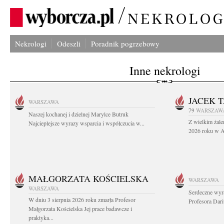
Nekrologi
Odeszli
Poradnik pogrzebowy
Inne nekrologi
JACEK 
WARSZAWA
79
WARSZAW
Naszej kochanej i dzielnej Marylce Butruk
Z wielkim żale
Najcieplejsze wyrazy wsparcia i współczucia w...
2026 roku w Au
MAŁGORZATA KOŚCIELSKA
WARSZAWA
WARSZAWA
Serdeczne wyr
W dniu 3 sierpnia 2026 roku zmarła Profesor
Profesora Dar
Małgorzata Kościelska Jej prace badawcze i
praktyka...