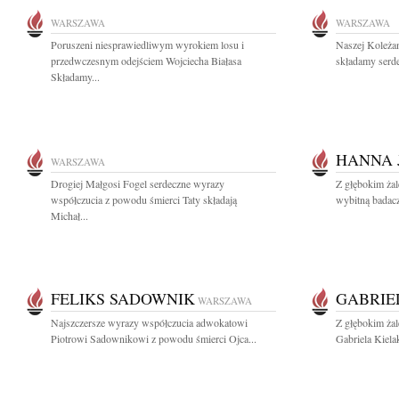
WARSZAWA
WARSZAWA
Poruszeni niesprawiedliwym wyrokiem losu i
Naszej Koleża
przedwczesnym odejściem Wojciecha Białasa
składamy serde
Składamy...
HANNA 
WARSZAWA
Drogiej Małgosi Fogel serdeczne wyrazy
Z głębokim ża
współczucia z powodu śmierci Taty składają
wybitną badacz
Michał...
FELIKS SADOWNIK
GABRIE
WARSZAWA
Najszczersze wyrazy współczucia adwokatowi
Z głębokim ża
Piotrowi Sadownikowi z powodu śmierci Ojca...
Gabriela Kiela