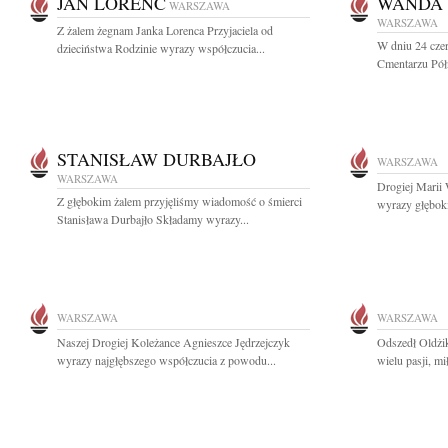
JAN LORENC
WANDA 
WARSZAWA
WARSZAWA
Z żalem żegnam Janka Lorenca Przyjaciela od
W dniu 24 cze
dzieciństwa Rodzinie wyrazy współczucia...
Cmentarzu Pół
STANISŁAW DURBAJŁO
WARSZAWA
WARSZAWA
Drogiej Marii
Z głębokim żalem przyjęliśmy wiadomość o śmierci
wyrazy głębok
Stanisława Durbajło Składamy wyrazy...
WARSZAWA
WARSZAWA
Naszej Drogiej Koleżance Agnieszce Jędrzejczyk
Odszedł Oldżi
wyrazy najgłębszego współczucia z powodu...
wielu pasji, mi