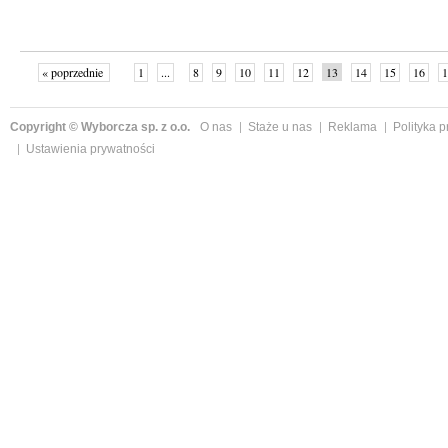
« poprzednie
1
...
8
9
10
11
12
13
14
15
16
1
»
Copyright © Wyborcza sp. z o.o.
O nas
Staże u nas
Reklama
Polityka 
Ustawienia prywatności