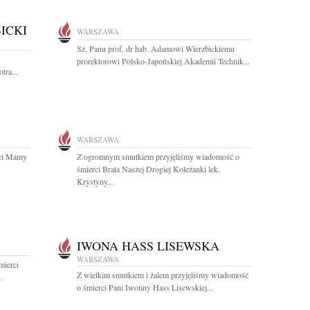
ICKI
WARSZAWA
Sz. Panu prof. dr hab. Adamowi Wierzbickiemu
prorektorowi Polsko-Japońskiej Akademii Technik...
tra...
WARSZAWA
rci Mamy
Z ogromnym smutkiem przyjęliśmy wiadomość o
śmierci Brata Naszej Drogiej Koleżanki lek.
Krystyny...
IWONA HASS LISEWSKA
WARSZAWA
mierci
Z wielkim smutkiem i żalem przyjęliśmy wiadomość
.
o śmierci Pani Iwonny Hass Lisewskiej...