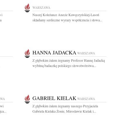
WARSZAWA
 i
Naszej Koleżance Anecie Kawęczyńskiej-Lasoń
a
składamy serdeczne wyrazy współczucia i słowa...
HANNA JADACKA
WARSZAWA
Z głębokim żalem żegnamy Profesor Hannę Jadacką
wybitną badaczkę polskiego słowotwórstwa...
GABRIEL KIELAK
AWA
WARSZAWA
owi
Z głębokim żalem żegnamy naszego Przyjaciela
ca...
Gabriela Kielaka Żonie, Mirosławie Kielak i...