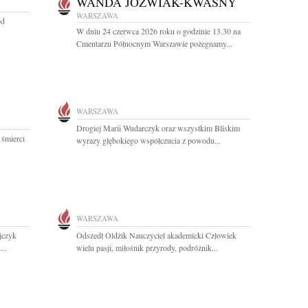
WANDA JÓŹWIAK-KWAŚNY
WARSZAWA
od
W dniu 24 czerwca 2026 roku o godzinie 13.30 na
Cmentarzu Północnym Warszawie pożegnamy...
WARSZAWA
Drogiej Marii Wudarczyk oraz wszystkim Bliskim
 śmierci
wyrazy głębokiego współczucia z powodu...
WARSZAWA
jczyk
Odszedł Oldżik Nauczyciel akademicki Człowiek
..
wielu pasji, miłośnik przyrody, podróżnik...