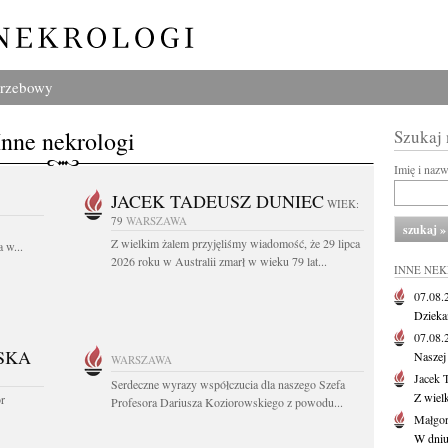
grzebowy
Inne nekrologi
Szukaj
Imię i naz
JACEK TADEUSZ DUNIEC
WIEK:
79
WARSZAWA
Z wielkim żalem przyjęliśmy wiadomość, że 29 lipca
 w...
2026 roku w Australii zmarł w wieku 79 lat...
INNE NE
07.08
Dziekan
07.08
SKA
Naszej 
WARSZAWA
Jacek 
Serdeczne wyrazy współczucia dla naszego Szefa
Z wiel
or
Profesora Dariusza Koziorowskiego z powodu...
Małgor
W dniu 