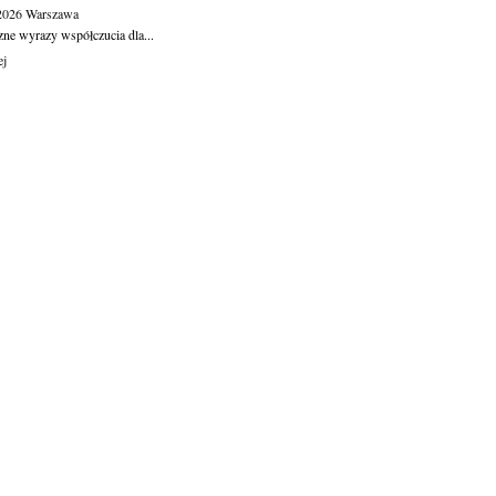
.2026
Warszawa
zne wyrazy współczucia dla...
ej