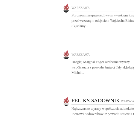
WARSZAWA
Poruszeni niesprawiedliwym wyrokiem losu
przedwczesnym odejściem Wojciecha Białas
Składamy...
WARSZAWA
Drogiej Małgosi Fogel serdeczne wyrazy
współczucia z powodu śmierci Taty składają
Michał...
FELIKS SADOWNIK
WARSZ
Najszczersze wyrazy współczucia adwokat
Piotrowi Sadownikowi z powodu śmierci Oj