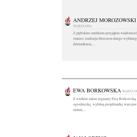
ANDRZEJ MOROZOWSKI
WARSZAWA
Z głębokim smutkiem przyjąłem wiadomość
śmierci Andrzeja Morozowskiego wybitneg
dziennikarza,...
EWA BORKOWSKA
WARSZA
Z wielkim żalem żegnamy Ewę Borkowską
ogrodniczkę, wybitną projektantkę warszaw
zieleni,...