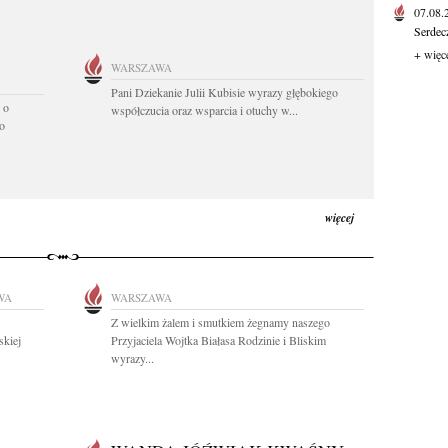
07.08
Serdec
+ więc
WARSZAWA
Pani Dziekanie Julii Kubisie wyrazy głębokiego
 o
współczucia oraz wsparcia i otuchy w...
o
więcej
WA
WARSZAWA
Z wielkim żalem i smutkiem żegnamy naszego
skiej
Przyjaciela Wojtka Białasa Rodzinie i Bliskim
wyrazy...