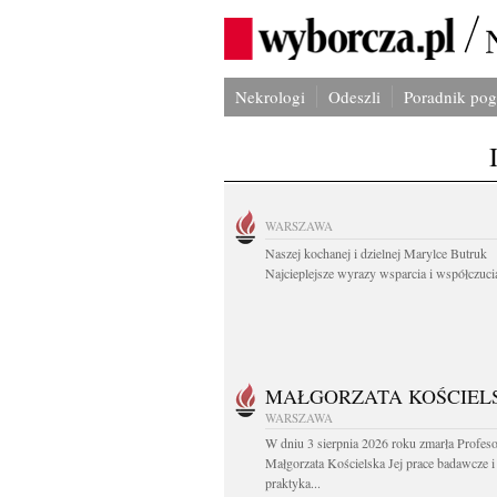
Nekrologi
Odeszli
Poradnik po
WARSZAWA
Naszej kochanej i dzielnej Marylce Butruk
Najcieplejsze wyrazy wsparcia i współczucia
MAŁGORZATA KOŚCIEL
WARSZAWA
W dniu 3 sierpnia 2026 roku zmarła Profes
Małgorzata Kościelska Jej prace badawcze i
praktyka...