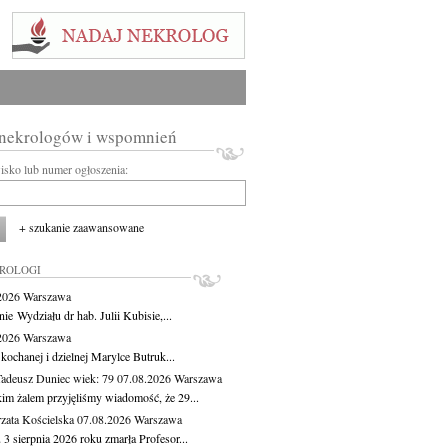
 nekrologów i wspomnień
wisko lub numer ogłoszenia:
+ szukanie zaawansowane
KROLOGI
.2026
Warszawa
ie Wydziału dr hab. Julii Kubisie,...
.2026
Warszawa
kochanej i dzielnej Marylce Butruk...
Tadeusz Duniec
wiek: 79
07.08.2026
Warszawa
kim żalem przyjęliśmy wiadomość, że 29...
zata Kościelska
07.08.2026
Warszawa
3 sierpnia 2026 roku zmarła Profesor...