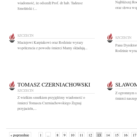
Najbliższej Ro
wiadomość, że odszedł Prof. dr hab. Tadeusz
oraz słowa wsp
Smoliński (...
SZCZECIN
SZCZECIN
Maciejowi Karpiakowi oraz Rodzinie wyrazy
Panu Dyrekto
współczucia z powodu śmierci Mamy składają...
Rodzinie wyraz
TOMASZ CZERNIACHOWSKI
SŁAWOM
SZCZECIN
Z ogromnym s
Z wielkim smutkiem przyjęliśmy wiadomość o
śmierci naszeg
śmierci Tomasza Czerniachowskiego Żegnaj
przyjacielu,...
« poprzednie
1
...
8
9
10
11
12
13
14
15
16
17