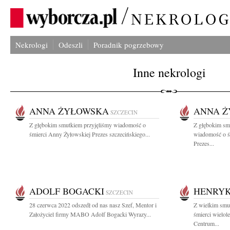
Nekrologi
Odeszli
Poradnik pogrzebowy
Inne nekrologi
ANNA ŻYŁOWSKA
ANNA 
SZCZECIN
Z głębokim smutkiem przyjęliśmy wiadomość o
Z głębokim smu
śmierci Anny Żyłowskiej Prezes szczecińskiego...
wiadomość o ś
Prezes...
ADOLF BOGACKI
HENRYK
SZCZECIN
28 czerwca 2022 odszedł od nas nasz Szef, Mentor i
Z wielkim smu
Założyciel firmy MABO Adolf Bogacki Wyrazy...
śmierci wielol
Centrum...