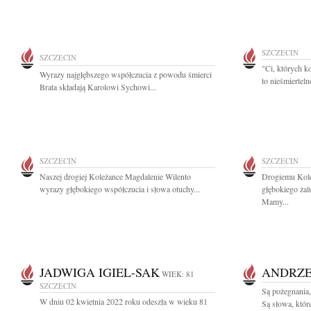
SZCZECIN
SZCZECIN
"Ci, których k
Wyrazy najgłębszego współczucia z powodu śmierci
to nieśmiertel
Brata składają Karolowi Sychowi...
SZCZECIN
SZCZECIN
Naszej drogiej Koleżance Magdalenie Wilento
Drogiemu Kol
wyrazy głębokiego współczucia i słowa otuchy...
głębokiego żal
Mamy...
JADWIGA IGIEL-SAK
ANDRZE
WIEK: 81
SZCZECIN
Są pożegnania,
W dniu 02 kwietnia 2022 roku odeszła w wieku 81
Są słowa, któ