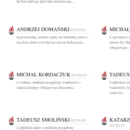
lat Pani Jadwiga Igiel-Sak emerytowany,...
ANDRZEJ DOMAŃSKI
MICHAŁ
SZCZECIN
Są pożegnania, na które nigdy nie będziemy gotowi.
Z ogromnym s
Są słowa, które wywoływać zawsze będą morze...
śmierci Dr. M
Okręgowego...
MICHAŁ KORDACZUK
TADEUS
SZCZECIN
Z wielkim smutkiem przyjęliśmy wiadomość o
Z głębokim smu
śmierci Zastępcy Okręgowego Rzecznika...
wiadomość, że
wieku 84...
TADEUSZ SMOLIŃSKI
KATARZ
SZCZECIN
SZCZECIN
Z głębokim żalem i smutkiem przyjęliśmy