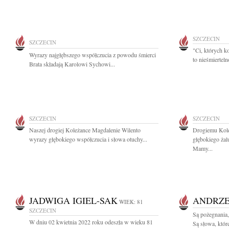
SZCZECIN
SZCZECIN
"Ci, których k
Wyrazy najgłębszego współczucia z powodu śmierci
to nieśmiertel
Brata składają Karolowi Sychowi...
SZCZECIN
SZCZECIN
Naszej drogiej Koleżance Magdalenie Wilento
Drogiemu Kol
wyrazy głębokiego współczucia i słowa otuchy...
głębokiego żal
Mamy...
JADWIGA IGIEL-SAK
ANDRZE
WIEK: 81
SZCZECIN
Są pożegnania,
W dniu 02 kwietnia 2022 roku odeszła w wieku 81
Są słowa, któ