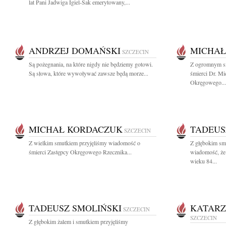
lat Pani Jadwiga Igiel-Sak emerytowany,...
ANDRZEJ DOMAŃSKI
MICHAŁ
SZCZECIN
Są pożegnania, na które nigdy nie będziemy gotowi.
Z ogromnym s
Są słowa, które wywoływać zawsze będą morze...
śmierci Dr. M
Okręgowego...
MICHAŁ KORDACZUK
TADEUS
SZCZECIN
Z wielkim smutkiem przyjęliśmy wiadomość o
Z głębokim smu
śmierci Zastępcy Okręgowego Rzecznika...
wiadomość, że
wieku 84...
TADEUSZ SMOLIŃSKI
KATARZ
SZCZECIN
SZCZECIN
Z głębokim żalem i smutkiem przyjęliśmy