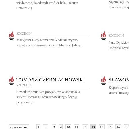
Najbliższej Ro
wiadomość, że odszedł Prof. dr hab. Tadeusz
oraz słowa wsp
Smoliński (...
SZCZECIN
SZCZECIN
Maciejowi Karpiakowi oraz Rodzinie wyrazy
Panu Dyrekto
współczucia z powodu śmierci Mamy składają...
Rodzinie wyraz
TOMASZ CZERNIACHOWSKI
SŁAWOM
SZCZECIN
Z ogromnym s
Z wielkim smutkiem przyjęliśmy wiadomość o
śmierci naszeg
śmierci Tomasza Czerniachowskiego Żegnaj
przyjacielu,...
« poprzednie
1
...
8
9
10
11
12
13
14
15
16
17