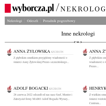
Nekrologi
Odeszli
Poradnik pogrzebowy
Inne nekrologi
ANNA ŻYŁOWSKA
ANNA 
SZCZECIN
Z głębokim smutkiem przyjęliśmy wiadomość o
Z głębokim smu
śmierci Anny Żyłowskiej Prezes szczecińskiego...
wiadomość o ś
Prezes...
ADOLF BOGACKI
HENRYK
SZCZECIN
28 czerwca 2022 odszedł od nas nasz Szef, Mentor i
Z wielkim smu
Założyciel firmy MABO Adolf Bogacki Wyrazy...
śmierci wielol
Centrum...