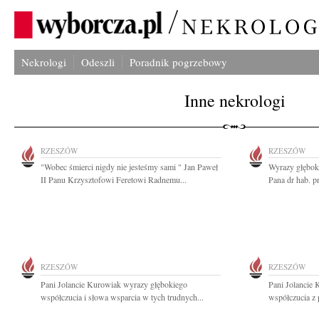
Nekrologi
Odeszli
Poradnik pogrzebowy
Inne nekrologi
RZESZÓW
RZESZÓW
"Wobec śmierci nigdy nie jesteśmy sami " Jan Paweł
Wyrazy głęboki
II Panu Krzysztofowi Feretowi Radnemu...
Pana dr hab. p
RZESZÓW
RZESZÓW
Pani Jolancie Kurowiak wyrazy głębokiego
Pani Jolancie
współczucia i słowa wsparcia w tych trudnych...
współczucia z 