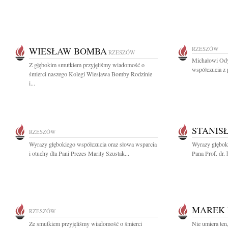
WIESŁAW BOMBA
RZESZÓW
RZESZÓW
Michałowi Ody
Z głębokim smutkiem przyjęliśmy wiadomość o
współczucia z 
śmierci naszego Kolegi Wiesława Bomby Rodzinie
i...
STANIS
RZESZÓW
Wyrazy głębokiego współczucia oraz słowa wsparcia
Wyrazy głębok
i otuchy dla Pani Prezes Marity Szustak...
Pana Prof. dr. 
MAREK 
RZESZÓW
Ze smutkiem przyjęliśmy wiadomość o śmierci
Nie umiera ten