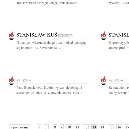
Tomasza Pado naszego kolegi, brata naszego...
żywych... Z wi
STANISŁAW KUŚ
STANIS
RZESZÓW
"Umarłych wieczność dotąd trwa, dokąd pamięcią
Z ogromnym bó
się im płaci" W. Szymborska Z...
śmierci prof. d
RZESZÓW
RZESZÓW
Panu Bogusławowi Kuduk wyrazy głębokiego i
Ze smutkiem pr
szczerego współczucia z powodu śmierci Ojca...
Kality Dzienni
« poprzednie
1
...
8
9
10
11
12
13
14
15
16
1