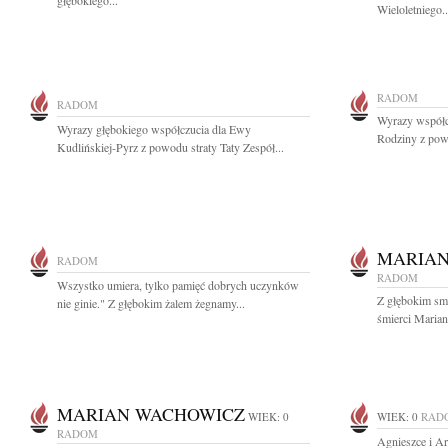
głębokiego...
Wieloletniego..
RADOM
RADOM
Wyrazy współcz
Wyrazy głębokiego współczucia dla Ewy
Rodziny z powo
Kudlińskiej-Pyrz z powodu straty Taty Zespół...
MARIAN
RADOM
RADOM
Wszystko umiera, tylko pamięć dobrych uczynków
Z głębokim sm
nie ginie." Z głębokim żalem żegnamy...
śmierci Marian
MARIAN WACHOWICZ
WIEK: 0
WIEK: 0
RAD
RADOM
Agnieszce i A