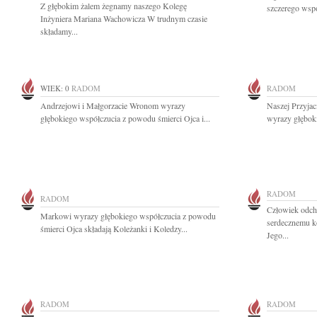
Z głębokim żalem żegnamy naszego Kolegę
szczerego wspó
Inżyniera Mariana Wachowicza W trudnym czasie
składamy...
WIEK: 0
RADOM
RADOM
Andrzejowi i Małgorzacie Wronom wyrazy
Naszej Przyjac
głębokiego współczucia z powodu śmierci Ojca i...
wyrazy głęboki
RADOM
RADOM
Człowiek odch
Markowi wyrazy głębokiego współczucia z powodu
serdecznemu k
śmierci Ojca składają Koleżanki i Koledzy...
Jego...
RADOM
RADOM