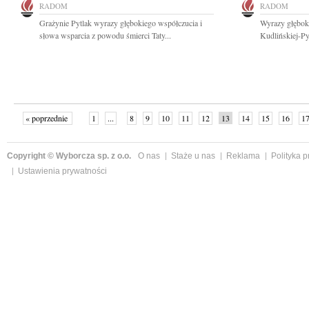
RADOM
RADOM
Grażynie Pytlak wyrazy głębokiego współczucia i
Wyrazy głębok
słowa wsparcia z powodu śmierci Taty...
Kudlińskiej-Py
« poprzednie
1
...
8
9
10
11
12
13
14
15
16
1
Copyright © Wyborcza sp. z o.o.
O nas
Staże u nas
Reklama
Polityka 
Ustawienia prywatności