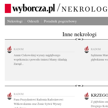
Nekrologi
Odeszli
Poradnik pogrzebowy
Inne nekrologi
RADOM
RADOM
Annie Ciskowskiej wyrazy najgłębszego
Sędziemu Mar
współczucia z powodu śmierci Mamy składają
głębokiemu wsp
Zarząd...
RADOM
KRZEGO
Panu Prezydentowi Radomia Radosławowi
Z głębokim sm
Witkowskiemu oraz Żonie Sylwii Wyrazy
Drogiego Kole