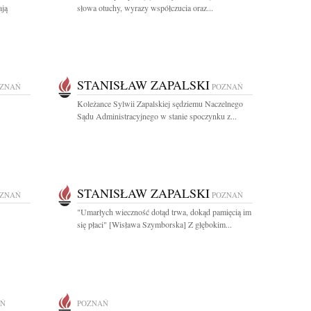
ają
słowa otuchy, wyrazy współczucia oraz...
STANISŁAW ZAPALSKI
ZNAŃ
POZNAŃ
Koleżance Sylwii Zapalskiej sędziemu Naczelnego
Sądu Administracyjnego w stanie spoczynku z...
STANISŁAW ZAPALSKI
ZNAŃ
POZNAŃ
"Umarłych wieczność dotąd trwa, dokąd pamięcią im
się płaci" [Wisława Szymborska] Z głębokim...
AŃ
POZNAŃ