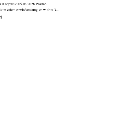
z Kotłowski
05.08.2026
Poznań
okim żalem zawiadamiamy, że w dniu 3...
ej