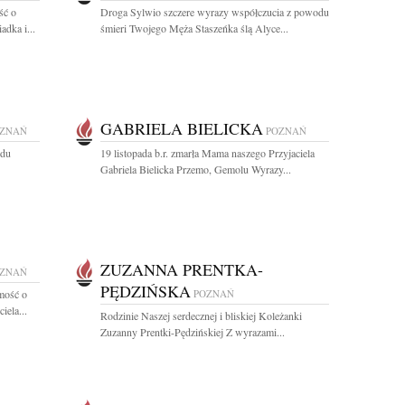
ść o
Droga Sylwio szczere wyrazy współczucia z powodu
adka i...
śmieri Twojego Męża Staszeńka ślą Alyce...
GABRIELA BIELICKA
ZNAŃ
POZNAŃ
odu
19 listopada b.r. zmarła Mama naszego Przyjaciela
Gabriela Bielicka Przemo, Gemolu Wyrazy...
ZUZANNA PRENTKA-
ZNAŃ
PĘDZIŃSKA
mość o
POZNAŃ
iela...
Rodzinie Naszej serdecznej i bliskiej Koleżanki
Zuzanny Prentki-Pędzińskiej Z wyrazami...