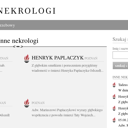
grzebowy
Inne nekrologi
Szukaj
Imię i naz
HENRYK PAPLACZYK
ZNAŃ
POZNAŃ
hab.
Z głębokim smutkiem i poruszeniem przyjęliśmy
..
wiadomość o śmierci Henryka Paplaczyka Odszedł...
INNE NE
Tadeus
W dniu 
Henryk
Z głęb
NAŃ
POZNAŃ
Henryk
Adw. Mariuszowi Paplaczykowi wyrazy głębokiego
Z głęb
Odszedł
współczucia z powodu śmierci Taty Wojciech...
05.08
Adw. M