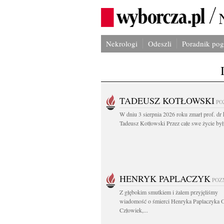
Nekrologi
Odeszli
Poradnik po
TADEUSZ KOTŁOWSKI
PO
W dniu 3 sierpnia 2026 roku zmarł prof. dr 
Tadeusz Kotłowski Przez całe swe życie był.
HENRYK PAPLACZYK
POZ
Z głębokim smutkiem i żalem przyjęliśmy
wiadomość o śmierci Henryka Paplaczyka 
Człowiek,...