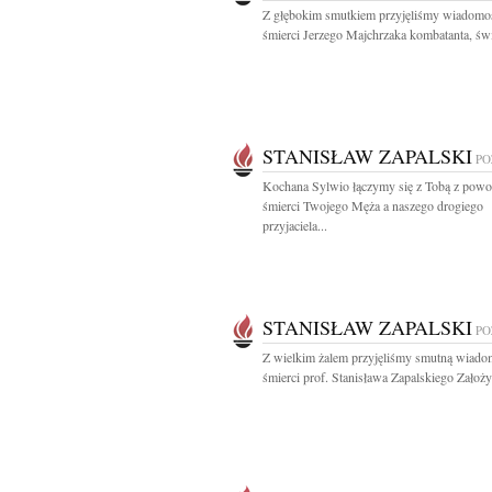
Z głębokim smutkiem przyjęliśmy wiadomo
śmierci Jerzego Majchrzaka kombatanta, świ
STANISŁAW ZAPALSKI
PO
Kochana Sylwio łączymy się z Tobą z pow
śmierci Twojego Męża a naszego drogiego
przyjaciela...
STANISŁAW ZAPALSKI
PO
Z wielkim żalem przyjęliśmy smutną wiado
śmierci prof. Stanisława Zapalskiego Założyc