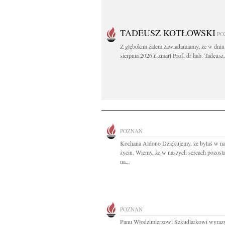
TADEUSZ KOTŁOWSKI
PO
Z głębokim żalem zawiadamiamy, że w dniu
sierpnia 2026 r. zmarł Prof. dr hab. Tadeusz.
POZNAŃ
Kochana Aldono Dziękujemy, że byłaś w n
życiu. Wiemy, że w naszych sercach pozost
na...
POZNAŃ
Panu Włodzimierzowi Szkudlarkowi wyraz