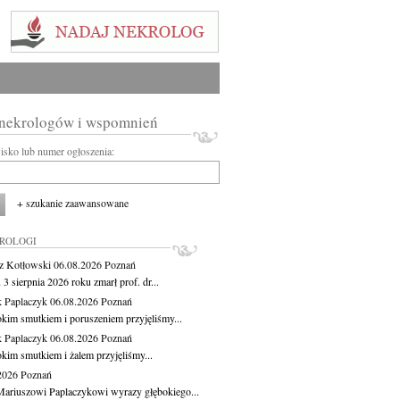
 nekrologów i wspomnień
wisko lub numer ogłoszenia:
+ szukanie zaawansowane
KROLOGI
z Kotłowski
06.08.2026
Poznań
3 sierpnia 2026 roku zmarł prof. dr...
 Paplaczyk
06.08.2026
Poznań
okim smutkiem i poruszeniem przyjęliśmy...
 Paplaczyk
06.08.2026
Poznań
okim smutkiem i żalem przyjęliśmy...
.2026
Poznań
ariuszowi Paplaczykowi wyrazy głębokiego...