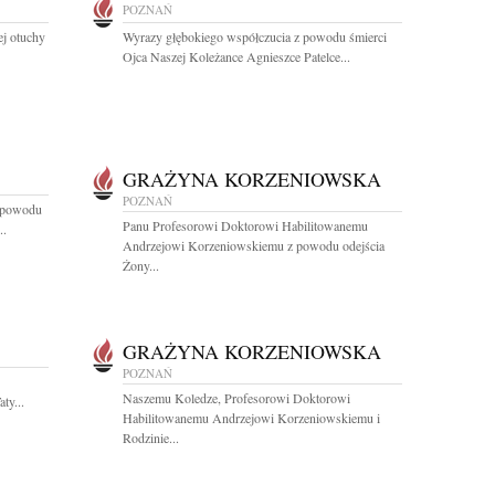
POZNAŃ
ej otuchy
Wyrazy głębokiego współczucia z powodu śmierci
Ojca Naszej Koleżance Agnieszce Patelce...
GRAŻYNA KORZENIOWSKA
POZNAŃ
z powodu
Panu Profesorowi Doktorowi Habilitowanemu
..
Andrzejowi Korzeniowskiemu z powodu odejścia
Żony...
GRAŻYNA KORZENIOWSKA
POZNAŃ
Naszemu Koledze, Profesorowi Doktorowi
ty...
Habilitowanemu Andrzejowi Korzeniowskiemu i
Rodzinie...