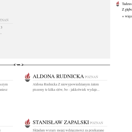
Tadeus
Z głęb
+ więc
ZNAŃ
 3
..
ALDONA RUDNICKA
POZNAŃ
aszym
Aldona Rudnicka Z niewypowiedzianym żalem
aniesz
piszemy te kilka słów, bo - jakkolwiek wydaje...
STANISŁAW ZAPALSKI
POZNAŃ
y
Składam wyrazy mojej wdzięczności za przekazane