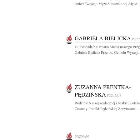
śmieri Twojego Męża Staszeńka ślą Alyce...
GABRIELA BIELICKA
POZ
19 listopada b.r. zmarła Mama naszego Przyj
Gabriela Bielicka Przemo, Gemolu Wyrazy..
ZUZANNA PRENTKA-
PĘDZIŃSKA
POZNAŃ
Rodzinie Naszej serdecznej i bliskiej Koleża
Zuzanny Prentki-Pędzińskiej Z wyrazami...
POZNAŃ