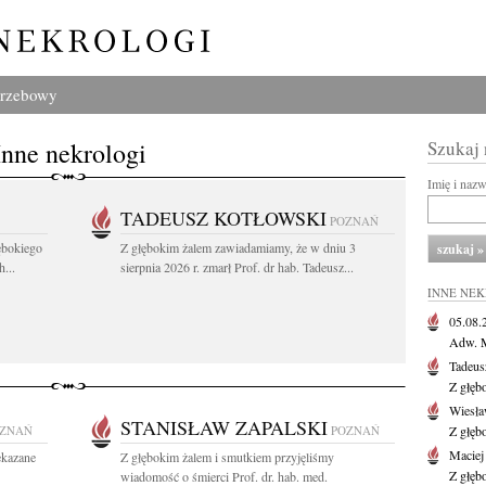
grzebowy
Inne nekrologi
Szukaj
Imię i naz
TADEUSZ KOTŁOWSKI
POZNAŃ
ębokiego
Z głębokim żalem zawiadamiamy, że w dniu 3
...
sierpnia 2026 r. zmarł Prof. dr hab. Tadeusz...
INNE NE
05.08
Adw. M
Tadeus
Z głęb
Wiesła
STANISŁAW ZAPALSKI
ZNAŃ
POZNAŃ
Z głęb
Maciej
ekazane
Z głębokim żalem i smutkiem przyjęliśmy
Z głęb
wiadomość o śmierci Prof. dr. hab. med.