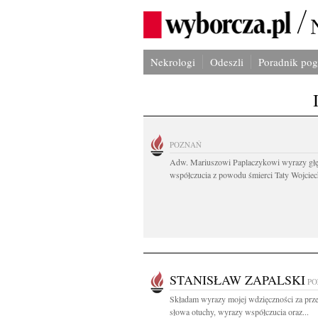
Nekrologi
Odeszli
Poradnik po
POZNAŃ
Adw. Mariuszowi Paplaczykowi wyrazy gł
współczucia z powodu śmierci Taty Wojciech
STANISŁAW ZAPALSKI
PO
Składam wyrazy mojej wdzięczności za prz
słowa otuchy, wyrazy współczucia oraz...