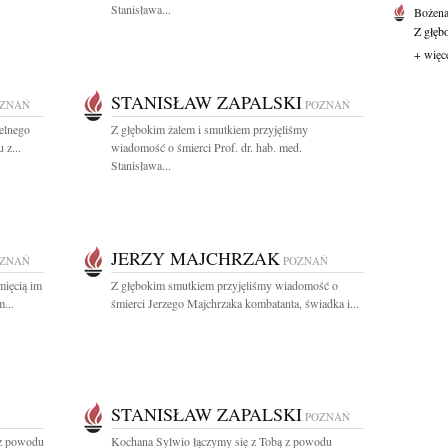
Stanisława...
Bożen
Z głęb
+ więc
STANISŁAW ZAPALSKI
ZNAŃ
POZNAŃ
elnego
Z głębokim żalem i smutkiem przyjęliśmy
 z...
wiadomość o śmierci Prof. dr. hab. med.
Stanisława...
JERZY MAJCHRZAK
ZNAŃ
POZNAŃ
mięcią im
Z głębokim smutkiem przyjęliśmy wiadomość o
...
śmierci Jerzego Majchrzaka kombatanta, świadka i...
STANISŁAW ZAPALSKI
POZNAŃ
 z powodu
Kochana Sylwio łączymy się z Tobą z powodu