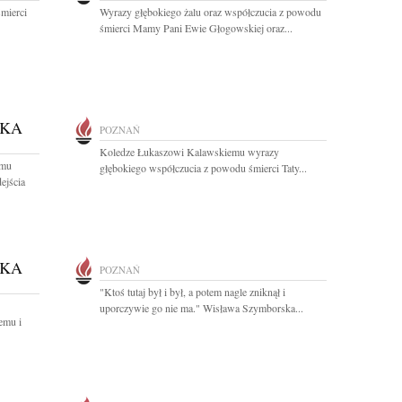
mierci
Wyrazy głębokiego żalu oraz współczucia z powodu
śmierci Mamy Pani Ewie Głogowskiej oraz...
SKA
POZNAŃ
Koledze Łukaszowi Kalawskiemu wyrazy
emu
głębokiego współczucia z powodu śmierci Taty...
ejścia
SKA
POZNAŃ
"Ktoś tutaj był i był, a potem nagle zniknął i
uporczywie go nie ma." Wisława Szymborska...
emu i