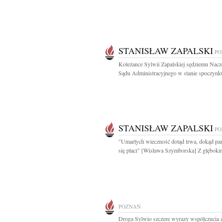
STANISŁAW ZAPALSKI
PO
Koleżance Sylwii Zapalskiej sędziemu Nacz
Sądu Administracyjnego w stanie spoczynku
STANISŁAW ZAPALSKI
PO
"Umarłych wieczność dotąd trwa, dokąd pa
się płaci" [Wisława Szymborska] Z głębokim
POZNAŃ
Droga Sylwio szczere wyrazy współczucia