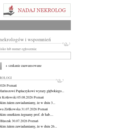
 nekrologów i wspomnień
wisko lub numer ogłoszenia:
+ szukanie zaawansowane
KROLOGI
.2026
Poznań
ariuszowi Paplaczykowi wyrazy głębokiego...
z Kotłowski
05.08.2026
Poznań
okim żalem zawiadamiamy, że w dniu 3...
wa Ziółkowska
31.07.2026
Poznań
okim smutkiem żegnamy prof. dr hab....
 Błaszak
30.07.2026
Poznań
okim żalem zawiadamiamy, że w dniu 26...