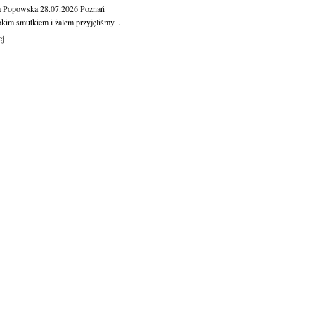
a Popowska
28.07.2026
Poznań
okim smutkiem i żalem przyjęliśmy...
ej