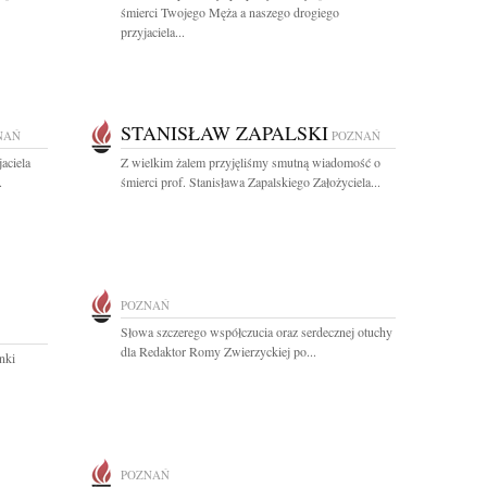
śmierci Twojego Męża a naszego drogiego
przyjaciela...
STANISŁAW ZAPALSKI
NAŃ
POZNAŃ
aciela
Z wielkim żalem przyjęliśmy smutną wiadomość o
.
śmierci prof. Stanisława Zapalskiego Założyciela...
POZNAŃ
Słowa szczerego współczucia oraz serdecznej otuchy
dla Redaktor Romy Zwierzyckiej po...
nki
POZNAŃ