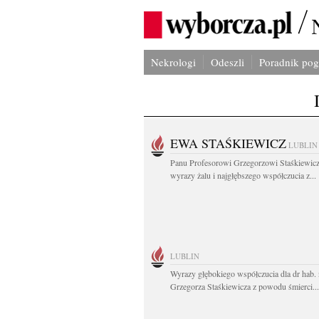
Nekrologi
Odeszli
Poradnik po
EWA STAŚKIEWICZ
LUBLIN
Panu Profesorowi Grzegorzowi Staśkiewic
wyrazy żalu i najgłębszego współczucia z...
LUBLIN
Wyrazy głębokiego współczucia dla dr hab. 
Grzegorza Staśkiewicza z powodu śmierci...