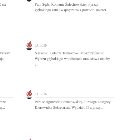
ć nie
Pani Sędzi Romanie Żelechowskiej wyrazy
głębokiego żalu i współczucia z powodu śmierci...
LUBLIN
wyrazy
Naszemu Koledze Tomaszowi Moszczyckiemu
ą...
Wyrazu głębokiego współczucia oraz słowa otuchy
i...
LUBLIN
rsze
Pani Małgorzacie Poniatowskiej-Furmaga Zastępcy
y...
Kierownika Sekretariatu Wydziału II wyrazy...