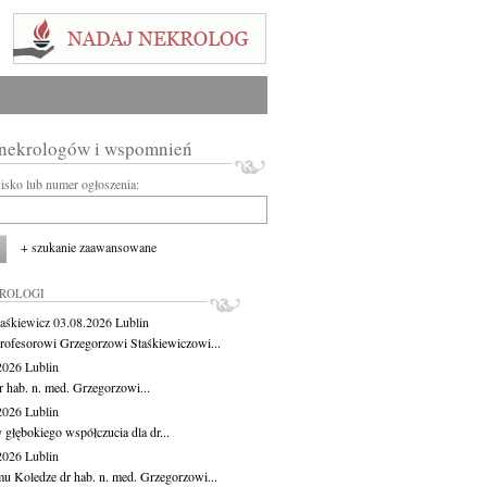
 nekrologów i wspomnień
wisko lub numer ogłoszenia:
+ szukanie zaawansowane
KROLOGI
aśkiewicz
03.08.2026
Lublin
rofesorowi Grzegorzowi Staśkiewiczowi...
.2026
Lublin
r hab. n. med. Grzegorzowi...
.2026
Lublin
 głębokiego współczucia dla dr...
.2026
Lublin
u Koledze dr hab. n. med. Grzegorzowi...