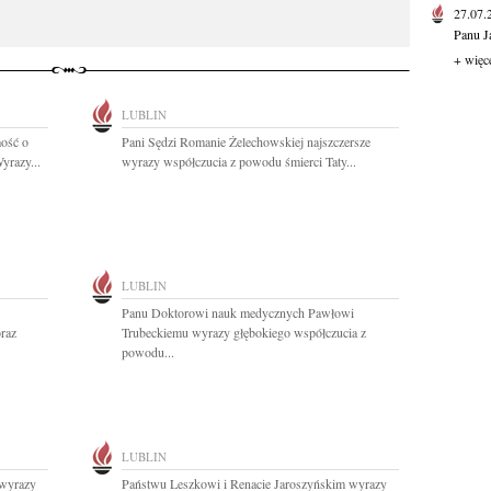
27.07
Panu J
+ więc
LUBLIN
ość o
Pani Sędzi Romanie Żelechowskiej najszczersze
yrazy...
wyrazy współczucia z powodu śmierci Taty...
LUBLIN
Panu Doktorowi nauk medycznych Pawłowi
raz
Trubeckiemu wyrazy głębokiego współczucia z
powodu...
LUBLIN
 wyrazy
Państwu Leszkowi i Renacie Jaroszyńskim wyrazy