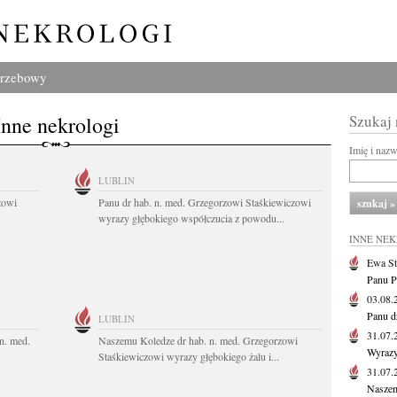
grzebowy
Inne nekrologi
Szukaj
Imię i naz
LUBLIN
zowi
Panu dr hab. n. med. Grzegorzowi Staśkiewiczowi
wyrazy głębokiego współczucia z powodu...
INNE NE
Ewa St
Panu P
03.08
Panu d
LUBLIN
31.07
n. med.
Naszemu Koledze dr hab. n. med. Grzegorzowi
Wyrazy
Staśkiewiczowi wyrazy głębokiego żalu i...
31.07
Naszem