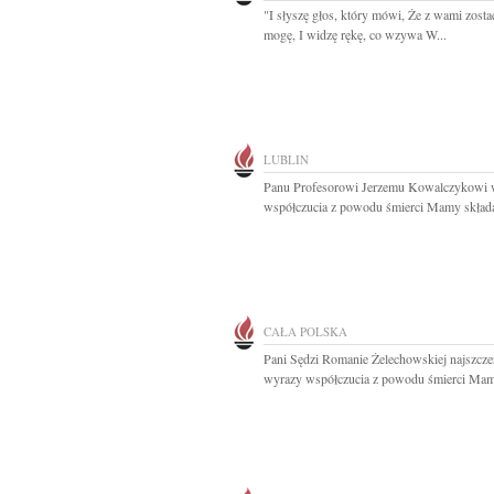
"I słyszę głos, który mówi, Że z wami zosta
mogę, I widzę rękę, co wzywa W...
LUBLIN
Panu Profesorowi Jerzemu Kowalczykowi 
współczucia z powodu śmierci Mamy składaj
CAŁA POLSKA
Pani Sędzi Romanie Żelechowskiej najszcze
wyrazy współczucia z powodu śmierci Mam