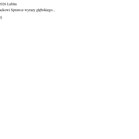
.2026
Lublin
ackowi Sprawce wyrazy głębokiego...
ej