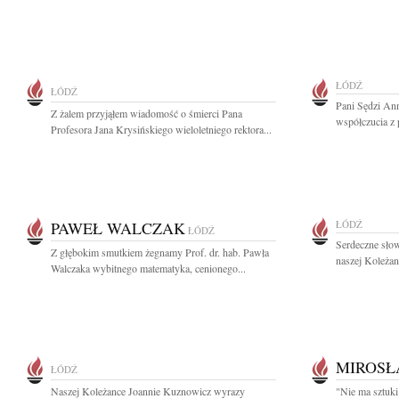
ŁÓDŹ
ŁÓDŹ
Pani Sędzi Ann
Z żalem przyjąłem wiadomość o śmierci Pana
współczucia z 
Profesora Jana Krysińskiego wieloletniego rektora...
PAWEŁ WALCZAK
ŁÓDŹ
ŁÓDŹ
Serdeczne słow
Z głębokim smutkiem żegnamy Prof. dr. hab. Pawła
naszej Koleżan
Walczaka wybitnego matematyka, cenionego...
MIROSŁ
ŁÓDŹ
Naszej Koleżance Joannie Kuznowicz wyrazy
"Nie ma sztuki