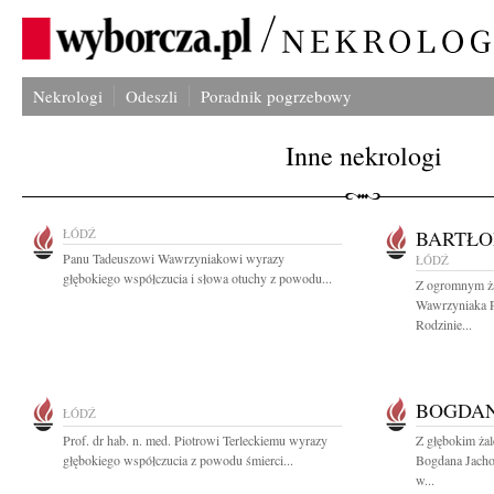
Nekrologi
Odeszli
Poradnik pogrzebowy
Inne nekrologi
ŁÓDŹ
BARTŁO
Panu Tadeuszowi Wawrzyniakowi wyrazy
ŁÓDŹ
głębokiego współczucia i słowa otuchy z powodu...
Z ogromnym ża
Wawrzyniaka Pr
Rodzinie...
BOGDAN
ŁÓDŹ
Prof. dr hab. n. med. Piotrowi Terleckiemu wyrazy
Z głębokim ża
głębokiego współczucia z powodu śmierci...
Bogdana Jach
w...