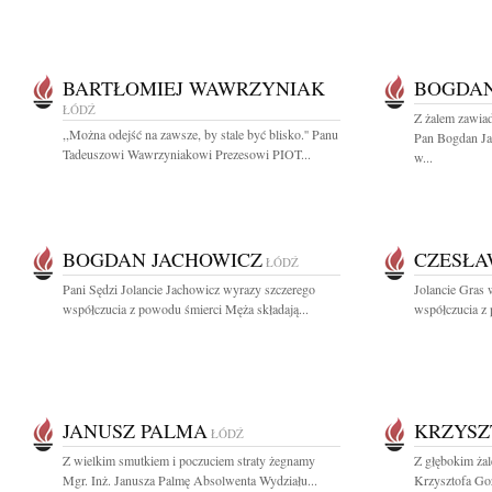
BARTŁOMIEJ WAWRZYNIAK
BOGDAN
ŁÓDŹ
Z żalem zawia
,,Można odejść na zawsze, by stale być blisko.'' Panu
Pan Bogdan J
Tadeuszowi Wawrzyniakowi Prezesowi PIOT...
w...
BOGDAN JACHOWICZ
CZESŁA
ŁÓDŹ
Pani Sędzi Jolancie Jachowicz wyrazy szczerego
Jolancie Gras 
współczucia z powodu śmierci Męża składają...
współczucia z
JANUSZ PALMA
KRZYSZ
ŁÓDŹ
Z wielkim smutkiem i poczuciem straty żegnamy
Z głębokim ża
Mgr. Inż. Janusza Palmę Absolwenta Wydziału...
Krzysztofa Goz