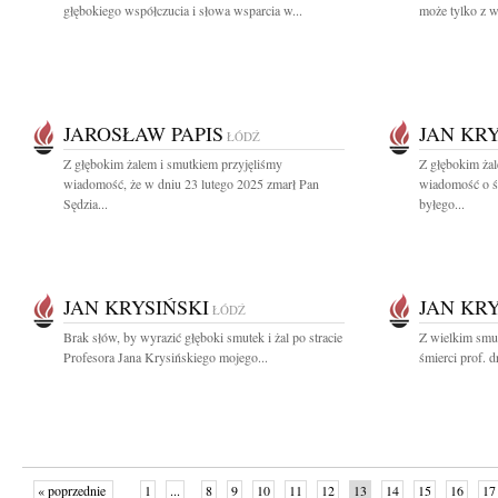
głębokiego współczucia i słowa wsparcia w...
może tylko z w
JAROSŁAW PAPIS
JAN KRY
ŁÓDŹ
Z głębokim żalem i smutkiem przyjęliśmy
Z głębokim żal
wiadomość, że w dniu 23 lutego 2025 zmarł Pan
wiadomość o śm
Sędzia...
byłego...
JAN KRYSIŃSKI
JAN KRY
ŁÓDŹ
Brak słów, by wyrazić głęboki smutek i żal po stracie
Z wielkim smu
Profesora Jana Krysińskiego mojego...
śmierci prof. d
« poprzednie
1
...
8
9
10
11
12
13
14
15
16
17