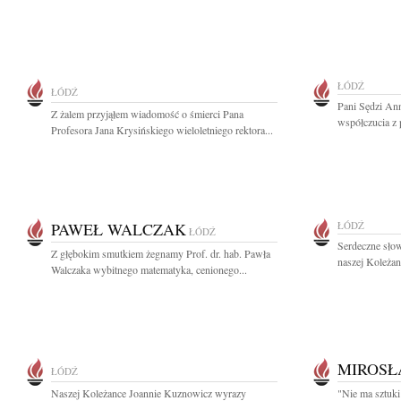
ŁÓDŹ
ŁÓDŹ
Pani Sędzi Ann
Z żalem przyjąłem wiadomość o śmierci Pana
współczucia z 
Profesora Jana Krysińskiego wieloletniego rektora...
PAWEŁ WALCZAK
ŁÓDŹ
ŁÓDŹ
Serdeczne słow
Z głębokim smutkiem żegnamy Prof. dr. hab. Pawła
naszej Koleżan
Walczaka wybitnego matematyka, cenionego...
MIROSŁ
ŁÓDŹ
Naszej Koleżance Joannie Kuznowicz wyrazy
"Nie ma sztuki