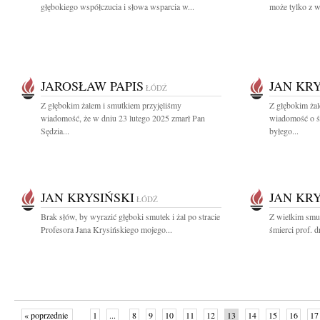
głębokiego współczucia i słowa wsparcia w...
może tylko z w
JAROSŁAW PAPIS
JAN KRY
ŁÓDŹ
Z głębokim żalem i smutkiem przyjęliśmy
Z głębokim żal
wiadomość, że w dniu 23 lutego 2025 zmarł Pan
wiadomość o śm
Sędzia...
byłego...
JAN KRYSIŃSKI
JAN KRY
ŁÓDŹ
Brak słów, by wyrazić głęboki smutek i żal po stracie
Z wielkim smu
Profesora Jana Krysińskiego mojego...
śmierci prof. d
« poprzednie
1
...
8
9
10
11
12
13
14
15
16
17