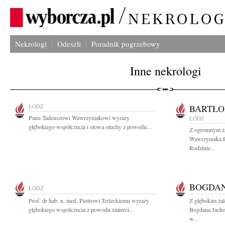
Nekrologi
Odeszli
Poradnik pogrzebowy
Inne nekrologi
ŁÓDŹ
BARTŁO
Panu Tadeuszowi Wawrzyniakowi wyrazy
ŁÓDŹ
głębokiego współczucia i słowa otuchy z powodu...
Z ogromnym ża
Wawrzyniaka Pr
Rodzinie...
BOGDAN
ŁÓDŹ
Prof. dr hab. n. med. Piotrowi Terleckiemu wyrazy
Z głębokim ża
głębokiego współczucia z powodu śmierci...
Bogdana Jach
w...