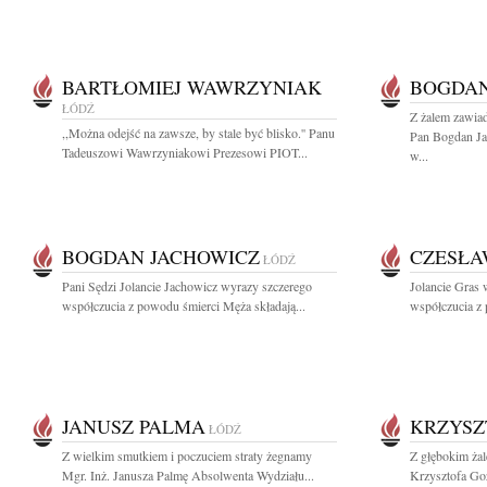
BARTŁOMIEJ WAWRZYNIAK
BOGDAN
ŁÓDŹ
Z żalem zawia
,,Można odejść na zawsze, by stale być blisko.'' Panu
Pan Bogdan J
Tadeuszowi Wawrzyniakowi Prezesowi PIOT...
w...
BOGDAN JACHOWICZ
CZESŁA
ŁÓDŹ
Pani Sędzi Jolancie Jachowicz wyrazy szczerego
Jolancie Gras 
współczucia z powodu śmierci Męża składają...
współczucia z
JANUSZ PALMA
KRZYSZ
ŁÓDŹ
Z wielkim smutkiem i poczuciem straty żegnamy
Z głębokim ża
Mgr. Inż. Janusza Palmę Absolwenta Wydziału...
Krzysztofa Goz