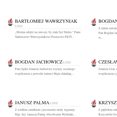
BARTŁOMIEJ WAWRZYNIAK
BOGDAN
ŁÓDŹ
Z żalem zawia
,,Można odejść na zawsze, by stale być blisko.'' Panu
Pan Bogdan J
Tadeuszowi Wawrzyniakowi Prezesowi PIOT...
w...
BOGDAN JACHOWICZ
CZESŁA
ŁÓDŹ
Pani Sędzi Jolancie Jachowicz wyrazy szczerego
Jolancie Gras 
współczucia z powodu śmierci Męża składają...
współczucia z
JANUSZ PALMA
KRZYSZ
ŁÓDŹ
Z wielkim smutkiem i poczuciem straty żegnamy
Z głębokim ża
Mgr. Inż. Janusza Palmę Absolwenta Wydziału...
Krzysztofa Goz