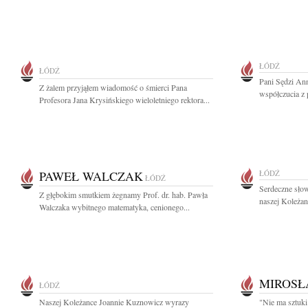
ŁÓDŹ
ŁÓDŹ
Pani Sędzi Ann
Z żalem przyjąłem wiadomość o śmierci Pana
współczucia z 
Profesora Jana Krysińskiego wieloletniego rektora...
PAWEŁ WALCZAK
ŁÓDŹ
ŁÓDŹ
Serdeczne słow
Z głębokim smutkiem żegnamy Prof. dr. hab. Pawła
naszej Koleżan
Walczaka wybitnego matematyka, cenionego...
MIROSŁ
ŁÓDŹ
Naszej Koleżance Joannie Kuznowicz wyrazy
"Nie ma sztuki