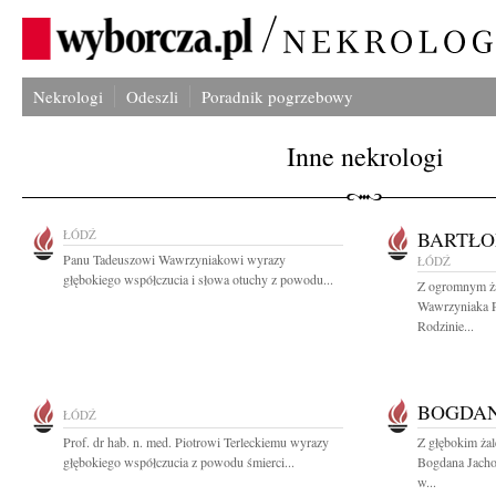
Nekrologi
Odeszli
Poradnik pogrzebowy
Inne nekrologi
ŁÓDŹ
BARTŁO
Panu Tadeuszowi Wawrzyniakowi wyrazy
ŁÓDŹ
głębokiego współczucia i słowa otuchy z powodu...
Z ogromnym ża
Wawrzyniaka Pr
Rodzinie...
BOGDAN
ŁÓDŹ
Prof. dr hab. n. med. Piotrowi Terleckiemu wyrazy
Z głębokim ża
głębokiego współczucia z powodu śmierci...
Bogdana Jach
w...