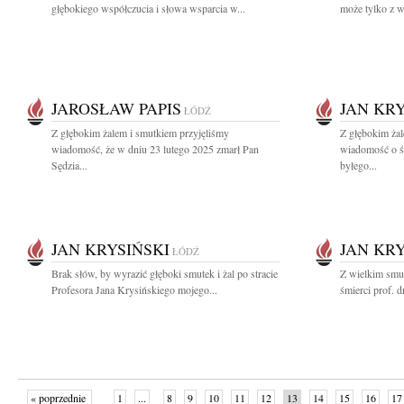
głębokiego współczucia i słowa wsparcia w...
może tylko z w
JAROSŁAW PAPIS
JAN KRY
ŁÓDŹ
Z głębokim żalem i smutkiem przyjęliśmy
Z głębokim żal
wiadomość, że w dniu 23 lutego 2025 zmarł Pan
wiadomość o śm
Sędzia...
byłego...
JAN KRYSIŃSKI
JAN KRY
ŁÓDŹ
Brak słów, by wyrazić głęboki smutek i żal po stracie
Z wielkim smu
Profesora Jana Krysińskiego mojego...
śmierci prof. d
« poprzednie
1
...
8
9
10
11
12
13
14
15
16
17