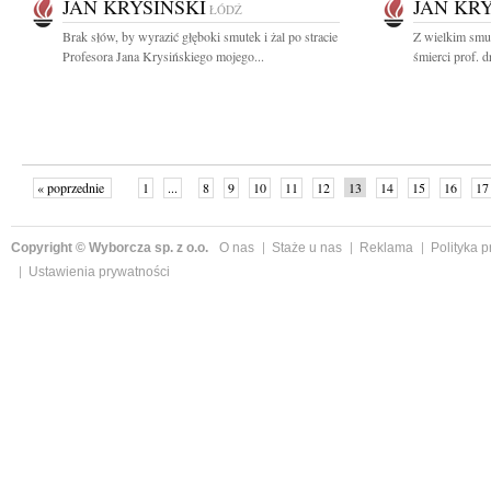
JAN KRYSIŃSKI
JAN KRY
ŁÓDŹ
Brak słów, by wyrazić głęboki smutek i żal po stracie
Z wielkim smu
Profesora Jana Krysińskiego mojego...
śmierci prof. d
« poprzednie
1
...
8
9
10
11
12
13
14
15
16
17
Copyright © Wyborcza sp. z o.o.
O nas
Staże u nas
Reklama
Polityka 
Ustawienia prywatności