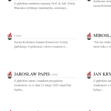
Serdeczne słow
Z głębokim smutkiem żegnamy Prof. dr. hab. Pawła
naszej Koleżan
Walczaka wybitnego matematyka, cenionego...
MIROSŁ
ŁÓDŹ
Naszej Koleżance Joannie Kuznowicz wyrazy
"Nie ma sztuki
głębokiego współczucia i słowa wsparcia w...
może tylko z w
JAROSŁAW PAPIS
JAN KRY
ŁÓDŹ
Z głębokim żalem i smutkiem przyjęliśmy
Z głębokim żal
wiadomość, że w dniu 23 lutego 2025 zmarł Pan
wiadomość o śm
Sędzia...
byłego...