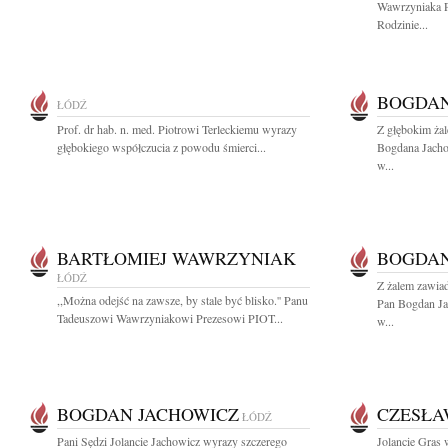
Wawrzyniaka Pr
Rodzinie...
BOGDAN
ŁÓDŹ
Prof. dr hab. n. med. Piotrowi Terleckiemu wyrazy
Z głębokim ża
głębokiego współczucia z powodu śmierci...
Bogdana Jach
w...
BARTŁOMIEJ WAWRZYNIAK
BOGDAN
ŁÓDŹ
Z żalem zawia
,,Można odejść na zawsze, by stale być blisko.'' Panu
Pan Bogdan J
Tadeuszowi Wawrzyniakowi Prezesowi PIOT...
w...
BOGDAN JACHOWICZ
CZESŁA
ŁÓDŹ
Pani Sędzi Jolancie Jachowicz wyrazy szczerego
Jolancie Gras 