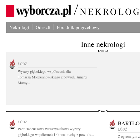
Nekrologi
Odeszli
Poradnik pogrzebowy
Inne nekrologi
ŁÓDŹ
Wyrazy głębokiego współczucia dla
Tomasza Miedzianowskiego z powodu śmierci
Mamy...
ŁÓDŹ
BARTŁO
Panu Tadeuszowi Wawrzyniakowi wyrazy
ŁÓDŹ
głębokiego współczucia i słowa otuchy z powodu...
Z ogromnym ża