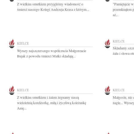
Z wielkim smutkiem przyjęliśmy wiadomość o
"Pamiętajcie w
śmierci naszego Kolegi Andrzeja Krasa z którym...
przemknąłem pr
aż...
KIELCE
KIELCE
Składamy szcz
Wyrazy najszczerszego współczucia Małgorzacie
żalu i słowa o
Bujak z powodu śmierci Matki składają...
KIELCE
KIELCE
Z wielkim smutkiem i żalem żegnamy naszą
Małgosiu, nie d
wieloletnią korektorkę, miłą i życzliwą koleżankę
nagle... Wyraz
Anię...