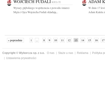
WOJCIECH FUDALI
ADAM K
KIELCE
Wyrazy głębokiego współczucia z powodu śmierci
W dniu 17 kwie
Męża i Ojca Wojciecha Fudali składają...
Adam Kaleta z
« poprzednie
1
...
8
9
10
11
12
13
14
15
16
17
Copyright © Wyborcza sp. z o.o.
O nas
Staże u nas
Reklama
Polityka 
Ustawienia prywatności