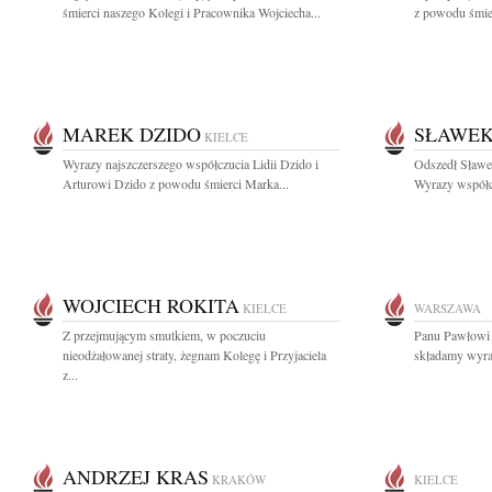
śmierci naszego Kolegi i Pracownika Wojciecha...
z powodu śmier
MAREK DZIDO
SŁAWEK
KIELCE
Wyrazy najszczerszego współczucia Lidii Dzido i
Odszedł Sławe
Arturowi Dzido z powodu śmierci Marka...
Wyrazy współcz
WOJCIECH ROKITA
KIELCE
WARSZAWA
Z przejmującym smutkiem, w poczuciu
Panu Pawłowi 
nieodżałowanej straty, żegnam Kolegę i Przyjaciela
składamy wyraz
z...
ANDRZEJ KRAS
KRAKÓW
KIELCE