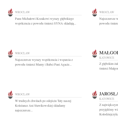
WROCŁAW
WROCŁAW
Panu Michałowi Kozakowi wyrazy głębokiego
Najszczersze w
współczucia z powodu śmierci SYNA składają...
powodu śmierci
MAŁGO
WROCŁAW
KATOWICE
Najszczersze wyrazy współczucia i wsparcia z
Z głębokim ża
powodu śmierci Mamy i Babci Pani Agacie...
śmierci Małgor
JAROSŁ
WROCŁAW
KATOWICE
W trudnych chwilach po odejściu Taty naszej
Z największym
Koleżance Ani Stawikowskiej składamy
przyjęliśmy w
najszczersze...
Kołodziejczyka