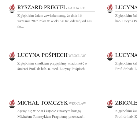
RYSZARD PREGIEL
LUCYNA
KATOWICE
Z głębokim żalem zawiadamiamy, że dnia 16
Z głębokim żal
września 2025 roku w wieku 90 lat, odszedł od nas
hab. Lucyna Po
do...
LUCYNA POŚPIECH
LUCYNA
WROCŁAW
Z głębokim smutkiem przyjęliśmy wiadomość o
Z głębokim ża
śmierci Prof. dr hab. n. med. Lucyny Pośpiech...
Prof. dr hab. 
MICHAŁ TOMCZYK
ZBIGNI
WROCŁAW
Łącząc się w bólu i żałobie z naszym kolegą
Z głębokim ża
Michałem Tomczykiem Pragniemy przekazać...
Prof. dr hab. 