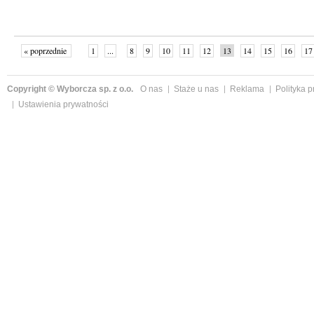
« poprzednie
1
...
8
9
10
11
12
13
14
15
16
17
Copyright © Wyborcza sp. z o.o.
O nas
Staże u nas
Reklama
Polityka 
Ustawienia prywatności