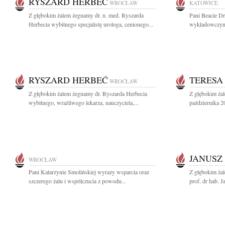
RYSZARD HERBEĆ
WROCŁAW
KATOWICE
Z głębokim żalem żegnamy dr. n. med. Ryszarda
Pani Beacie Dr
Herbecia wybitnego specjalistę urologa, cenionego...
wykładowczyni 
RYSZARD HERBEĆ
TERESA
WROCŁAW
Z głębokim żalem żegnamy dr. Ryszarda Herbecia
Z głębokim ża
wybitnego, wrażliwego lekarza, nauczyciela,...
października 2
JANUSZ
WROCŁAW
Pani Katarzynie Smolińskiej wyrazy wsparcia oraz
Z głębokim ża
szczerego żalu i współczucia z powodu...
prof. dr hab. 