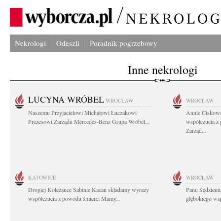
Nekrologi
Odeszli
Poradnik pogrzebowy
Inne nekrologi
LUCYNA WRÓBEL
WROCŁAW
WROCŁAW
Naszemu Przyjacielowi Michałowi Łuczakowi
Annie Ciskows
Prezesowi Zarządu Mercedes-Benz Grupa Wróbel...
współczucia z
Zarząd...
KATOWICE
WROCŁAW
Drogiej Koleżance Sabinie Kacan składamy wyrazy
Panu Sędziem
współczucia z powodu śmierci Mamy...
głębokiego wsp