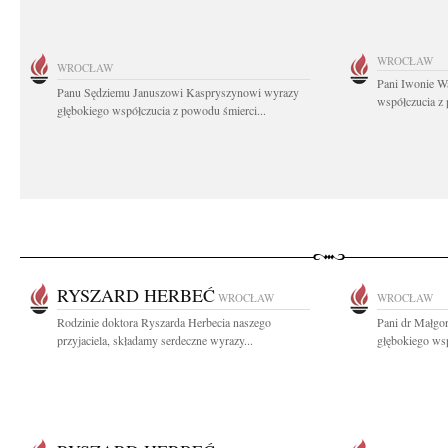
WROCŁAW
WROCŁAW
Pani Iwonie W
Panu Sędziemu Januszowi Kaspryszynowi wyrazy
współczucia z
głębokiego współczucia z powodu śmierci...
RYSZARD HERBEĆ
WROCŁAW
WROCŁAW
Rodzinie doktora Ryszarda Herbecia naszego
Pani dr Małgor
przyjaciela, składamy serdeczne wyrazy...
głębokiego wsp