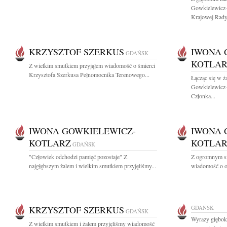
Gowkielewicz-K
Krajowej Rady.
KRZYSZTOF SZERKUS
IWONA 
GDAŃSK
KOTLA
Z wielkim smutkiem przyjąłem wiadomość o śmierci
Krzysztofa Szerkusa Pełnomocnika Terenowego...
Łącząc się w ż
Gowkielewicz-
Członka...
IWONA GOWKIELEWICZ-
IWONA 
KOTLARZ
KOTLA
GDAŃSK
"Człowiek odchodzi pamięć pozostaje" Z
Z ogromnym sm
najgłębszym żalem i wielkim smutkiem przyjęliśmy...
wiadomość o ode
KRZYSZTOF SZERKUS
GDAŃSK
GDAŃSK
Wyrazy głęboki
Z wielkim smutkiem i żalem przyjęliśmy wiadomość