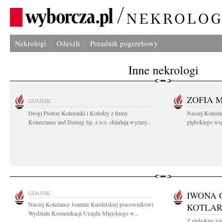
Nekrologi
Odeszli
Poradnik pogrzebowy
Inne nekrologi
ZOFIA 
GDAŃSK
Drogi Piotrze Koleżanki i Koledzy z firmy
Naszej Koleża
Konecranes and Demag Sp. z o.o. składają wyrazy...
głębokiego wspó
GDAŃSK
IWONA 
Naszej Koleżance Joannie Kurdelskiej pracownikowi
KOTLA
Wydziału Komunikacji Urzędu Miejskiego w...
Z głębokim ża