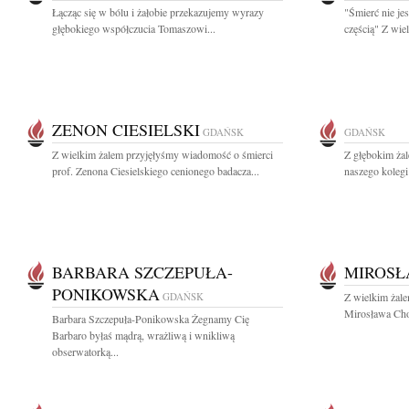
Łącząc się w bólu i żałobie przekazujemy wyrazy
"Śmierć nie je
głębokiego współczucia Tomaszowi...
częścią" Z wie
ZENON CIESIELSKI
GDAŃSK
GDAŃSK
Z wielkim żalem przyjęłyśmy wiadomość o śmierci
Z głębokim żal
prof. Zenona Ciesielskiego cenionego badacza...
naszego kolegi
BARBARA SZCZEPUŁA-
MIROSŁ
PONIKOWSKA
GDAŃSK
Z wielkim żal
Mirosława Choj
Barbara Szczepuła-Ponikowska Żegnamy Cię
Barbaro byłaś mądrą, wrażliwą i wnikliwą
obserwatorką...