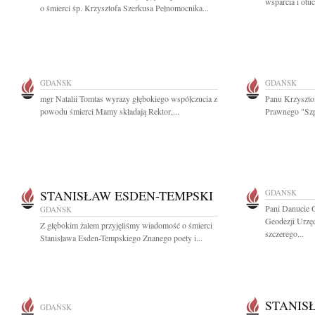
wsparcia i otu
o śmierci śp. Krzysztofa Szerkusa Pełnomocnika...
GDAŃSK
GDAŃSK
mgr Natalii Tomtas wyrazy głębokiego współczucia z
Panu Krzyszto
powodu śmierci Mamy składają Rektor,...
Prawnego "Szpi
STANISŁAW ESDEN-TEMPSKI
GDAŃSK
Pani Danucie 
GDAŃSK
Geodezji Urzę
Z głębokim żalem przyjęliśmy wiadomość o śmierci
szczerego...
Stanisława Esden-Tempskiego Znanego poety i...
STANIS
GDAŃSK