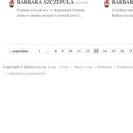
BARBARA SZCZEPUŁA
BARBAR
GDAŃSK
Przemija życie jak noc: w okamgnieniu Przemija
Z wielkim żal
ziemia w ułamku promieni Urszula Kozioł Z...
Barbara Szczep
« poprzednie
1
...
8
9
10
11
12
13
14
15
16
17
Copyright © Wyborcza sp. z o.o.
O nas
Staże u nas
Reklama
Polityka 
Ustawienia prywatności