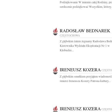
Podziękowanie W imieniu całej Rodziny, pr
serdecznie podziękować Wszystkim, którzy.
RADOSŁAW BEDNAREK
CZĘSTOCHOWA
Z głębokim żalem żegnamy Radosława Bed
Kierownika Wydziału Eksploatacji Nr 1 w
Kłobucku...
IRENEUSZ KOZERA
CZĘST
Z głębokim smutkiem przyjąłem wiadomość
śmierci Ireneusza Kozery Patrona kultury...
IRENEUSZ KOZERA
CZĘST