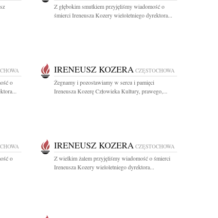
sz
Z głębokim smutkiem przyjęliśmy wiadomość o
śmierci Ireneusza Kozery wieloletniego dyrektora...
IRENEUSZ KOZERA
OCHOWA
CZĘSTOCHOWA
ość o
Żegnamy i pozostawiamy w sercu i pamięci
ktora...
Ireneusza Kozerę Człowieka Kultury, prawego,...
IRENEUSZ KOZERA
OCHOWA
CZĘSTOCHOWA
ość o
Z wielkim żalem przyjęliśmy wiadomość o śmierci
Ireneusza Kozery wieloletniego dyrektora...