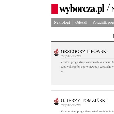
Nekrologi
Odeszli
Poradnik po
GRZEGORZ LIPOWSKI
CZĘSTOCHOWA
Z żalem przyjęliśmy wiadomość o śmierci 
Lipowskiego byłego wojewody częstochow
w...
O. JERZY TOMZIŃSKI
CZĘSTOCHOWA
Ze smutkiem przyjęliśmy wiadomość o śmie