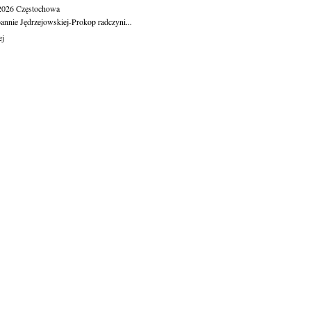
.2026
Częstochowa
oannie Jędrzejowskiej-Prokop radczyni...
ej