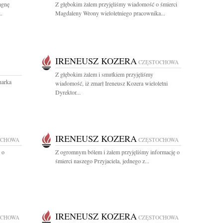
agnę
Z głębokim żalem przyjęliśmy wiadomość o śmierci
..
Magdaleny Wrony wieloletniego pracownika...
IRENEUSZ KOZERA
CZĘSTOCHOWA
Z głębokim żalem i smutkiem przyjęliśmy
narka
wiadomość, iż zmarł Ireneusz Kozera wieloletni
Dyrektor...
IRENEUSZ KOZERA
OCHOWA
CZĘSTOCHOWA
 o
Z ogromnym bólem i żalem przyjęliśmy informację o
śmierci naszego Przyjaciela, jednego z...
IRENEUSZ KOZERA
OCHOWA
CZĘSTOCHOWA