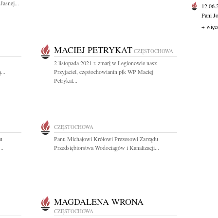
Jasnej...
12.06
Pani J
+ więc
MACIEJ PETRYKAT
CZĘSTOCHOWA
2 listopada 2021 r. zmarł w Legionowie nasz
...
Przyjaciel, częstochowianin płk WP Maciej
Petrykat...
CZĘSTOCHOWA
u
Panu Michałowi Królowi Prezesowi Zarządu
..
Przedsiębiorstwa Wodociągów i Kanalizacji...
MAGDALENA WRONA
CZĘSTOCHOWA