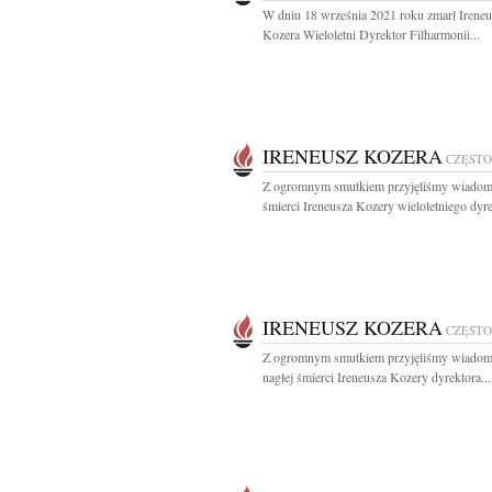
W dniu 18 września 2021 roku zmarł Ireneu
Kozera Wieloletni Dyrektor Filharmonii...
IRENEUSZ KOZERA
CZĘST
Z ogromnym smutkiem przyjęliśmy wiadom
śmierci Ireneusza Kozery wieloletniego dyre
IRENEUSZ KOZERA
CZĘST
Z ogromnym smutkiem przyjęliśmy wiadom
nagłej śmierci Ireneusza Kozery dyrektora...