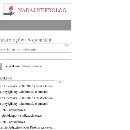
 nekrologów i wspomnień
wisko lub numer ogłoszenia:
+ szukanie zaawansowane
KROLOGI
rz Lipowski
06.08.2026
Częstochowa
m przyjęliśmy wiadomość o śmierci...
rz Lipowski
05.08.2026
Częstochowa
m przyjęliśmy wiadomość o śmierci...
.2026
Częstochowa
 głębokiego współczucia oraz...
.2026
Częstochowa
oannie Jędrzejowskiej-Prokop radczyni...