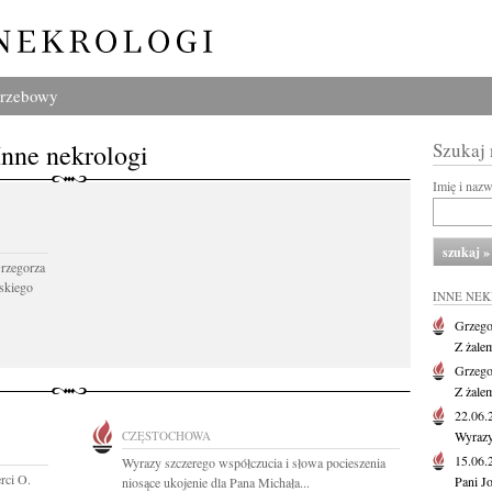
grzebowy
Inne nekrologi
Szukaj
Imię i naz
Grzegorza
skiego
INNE NE
Grzego
Z żale
Grzego
Z żale
22.06
CZĘSTOCHOWA
Wyrazy
15.06
Wyrazy szczerego współczucia i słowa pocieszenia
rci O.
Pani J
niosące ukojenie dla Pana Michała...