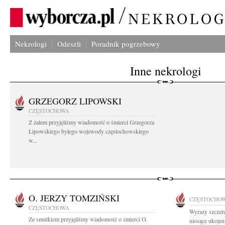
Nekrologi
Odeszli
Poradnik pogrzebowy
Inne nekrologi
GRZEGORZ LIPOWSKI
CZĘSTOCHOWA
Z żalem przyjęliśmy wiadomość o śmierci Grzegorza
Lipowskiego byłego wojewody częstochowskiego
w...
O. JERZY TOMZIŃSKI
CZĘSTOCHO
CZĘSTOCHOWA
Wyrazy szczere
Ze smutkiem przyjęliśmy wiadomość o śmierci O.
niosące ukojen