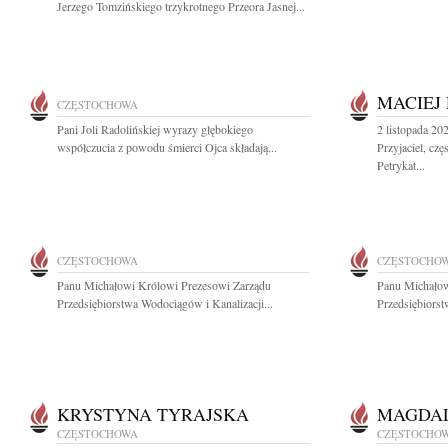
Jerzego Tomzińskiego trzykrotnego Przeora Jasnej...
MACIEJ
CZĘSTOCHOWA
Pani Joli Radolińskiej wyrazy głębokiego
2 listopada 20
współczucia z powodu śmierci Ojca składają...
Przyjaciel, cz
Petrykat...
CZĘSTOCHOWA
CZĘSTOCHO
Panu Michałowi Królowi Prezesowi Zarządu
Panu Michałow
Przedsiębiorstwa Wodociągów i Kanalizacji...
Przedsiębiorst
KRYSTYNA TYRAJSKA
MAGDA
CZĘSTOCHOWA
CZĘSTOCHO