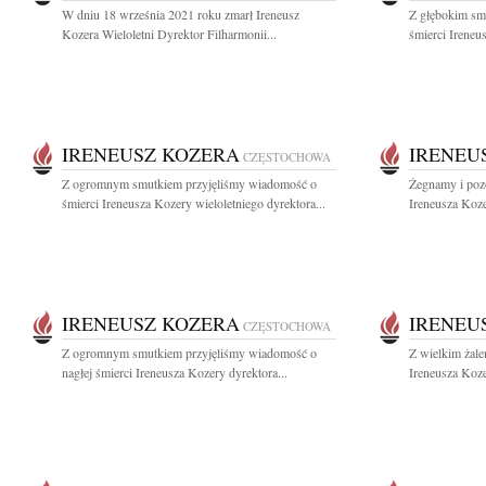
W dniu 18 września 2021 roku zmarł Ireneusz
Z głębokim sm
Kozera Wieloletni Dyrektor Filharmonii...
śmierci Ireneu
IRENEUSZ KOZERA
IRENEU
CZĘSTOCHOWA
Z ogromnym smutkiem przyjęliśmy wiadomość o
Żegnamy i poz
śmierci Ireneusza Kozery wieloletniego dyrektora...
Ireneusza Koze
IRENEUSZ KOZERA
IRENEU
CZĘSTOCHOWA
Z ogromnym smutkiem przyjęliśmy wiadomość o
Z wielkim żal
nagłej śmierci Ireneusza Kozery dyrektora...
Ireneusza Koze