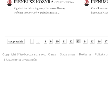
IRENEUSZ KOZYRA
IRENUS
CZĘSTOCHOWA
Z głębokim żalem żegnamy Ireneusza Kozerę
Z wielkim żal
wybitną osobowość w pejzażu miasta,...
Ireneusza Koze
« poprzednie
1
...
8
9
10
11
12
13
14
15
16
17
Copyright © Wyborcza sp. z o.o.
O nas
Staże u nas
Reklama
Polityka 
Ustawienia prywatności