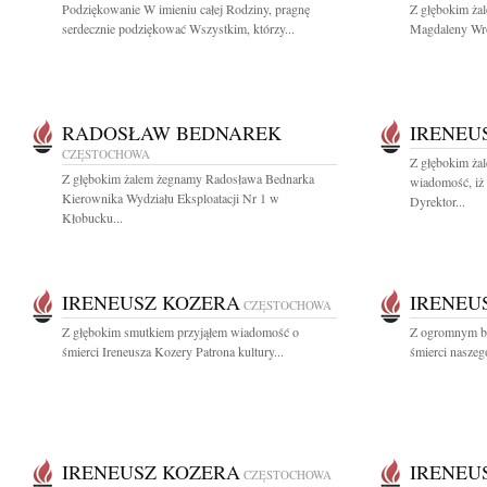
Podziękowanie W imieniu całej Rodziny, pragnę
Z głębokim ża
serdecznie podziękować Wszystkim, którzy...
Magdaleny Wro
RADOSŁAW BEDNAREK
IRENEU
CZĘSTOCHOWA
Z głębokim żal
Z głębokim żalem żegnamy Radosława Bednarka
wiadomość, iż 
Kierownika Wydziału Eksploatacji Nr 1 w
Dyrektor...
Kłobucku...
IRENEUSZ KOZERA
IRENEU
CZĘSTOCHOWA
Z głębokim smutkiem przyjąłem wiadomość o
Z ogromnym bó
śmierci Ireneusza Kozery Patrona kultury...
śmierci naszego
IRENEUSZ KOZERA
IRENEU
CZĘSTOCHOWA