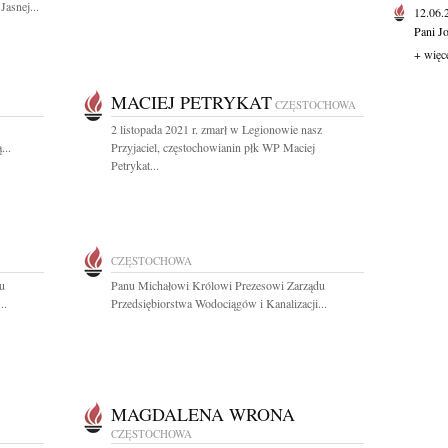
Jasnej...
12.06
Pani J
+ więc
MACIEJ PETRYKAT
CZĘSTOCHOWA
2 listopada 2021 r. zmarł w Legionowie nasz
...
Przyjaciel, częstochowianin płk WP Maciej
Petrykat...
CZĘSTOCHOWA
u
Panu Michałowi Królowi Prezesowi Zarządu
..
Przedsiębiorstwa Wodociągów i Kanalizacji...
MAGDALENA WRONA
CZĘSTOCHOWA