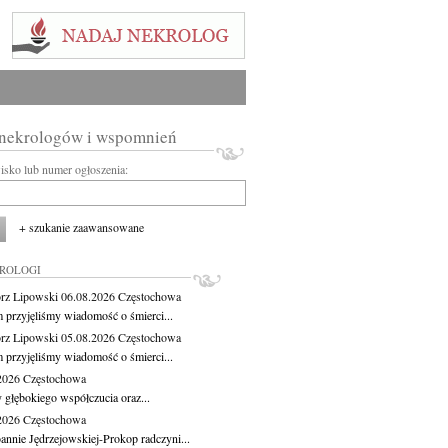
 nekrologów i wspomnień
wisko lub numer ogłoszenia:
+ szukanie zaawansowane
KROLOGI
rz Lipowski
06.08.2026
Częstochowa
m przyjęliśmy wiadomość o śmierci...
rz Lipowski
05.08.2026
Częstochowa
m przyjęliśmy wiadomość o śmierci...
.2026
Częstochowa
 głębokiego współczucia oraz...
.2026
Częstochowa
oannie Jędrzejowskiej-Prokop radczyni...