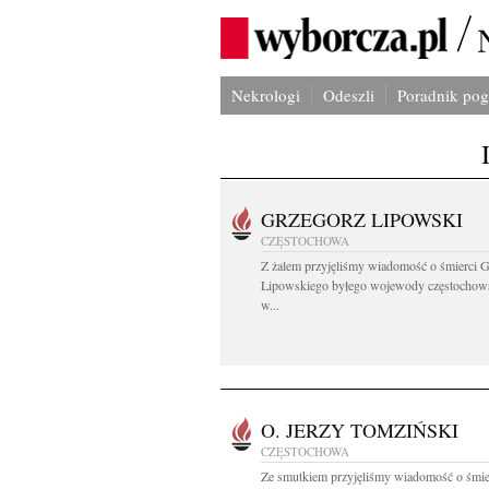
Nekrologi
Odeszli
Poradnik po
GRZEGORZ LIPOWSKI
CZĘSTOCHOWA
Z żalem przyjęliśmy wiadomość o śmierci 
Lipowskiego byłego wojewody częstochow
w...
O. JERZY TOMZIŃSKI
CZĘSTOCHOWA
Ze smutkiem przyjęliśmy wiadomość o śmie