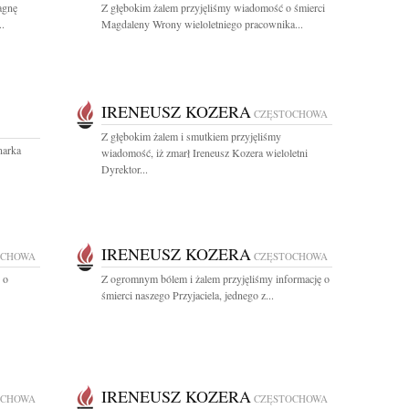
agnę
Z głębokim żalem przyjęliśmy wiadomość o śmierci
..
Magdaleny Wrony wieloletniego pracownika...
IRENEUSZ KOZERA
CZĘSTOCHOWA
Z głębokim żalem i smutkiem przyjęliśmy
narka
wiadomość, iż zmarł Ireneusz Kozera wieloletni
Dyrektor...
IRENEUSZ KOZERA
OCHOWA
CZĘSTOCHOWA
 o
Z ogromnym bólem i żalem przyjęliśmy informację o
śmierci naszego Przyjaciela, jednego z...
IRENEUSZ KOZERA
OCHOWA
CZĘSTOCHOWA