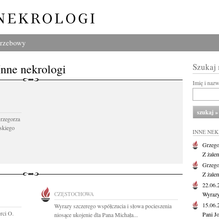
grzebowy
Inne nekrologi
Szukaj
Imię i naz
Grzegorza
skiego
INNE NE
Grzego
Z żale
Grzego
Z żale
22.06
CZĘSTOCHOWA
Wyrazy
15.06
Wyrazy szczerego współczucia i słowa pocieszenia
rci O.
Pani J
niosące ukojenie dla Pana Michała...