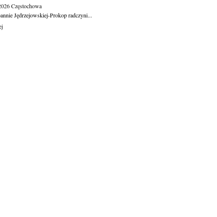
.2026
Częstochowa
oannie Jędrzejowskiej-Prokop radczyni...
ej