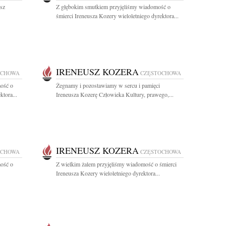
sz
Z głębokim smutkiem przyjęliśmy wiadomość o
śmierci Ireneusza Kozery wieloletniego dyrektora...
IRENEUSZ KOZERA
OCHOWA
CZĘSTOCHOWA
ość o
Żegnamy i pozostawiamy w sercu i pamięci
ktora...
Ireneusza Kozerę Człowieka Kultury, prawego,...
IRENEUSZ KOZERA
OCHOWA
CZĘSTOCHOWA
ość o
Z wielkim żalem przyjęliśmy wiadomość o śmierci
Ireneusza Kozery wieloletniego dyrektora...