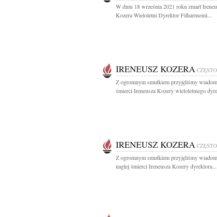
W dniu 18 września 2021 roku zmarł Ireneu
Kozera Wieloletni Dyrektor Filharmonii...
IRENEUSZ KOZERA
CZĘST
Z ogromnym smutkiem przyjęliśmy wiadom
śmierci Ireneusza Kozery wieloletniego dyre
IRENEUSZ KOZERA
CZĘST
Z ogromnym smutkiem przyjęliśmy wiadom
nagłej śmierci Ireneusza Kozery dyrektora...