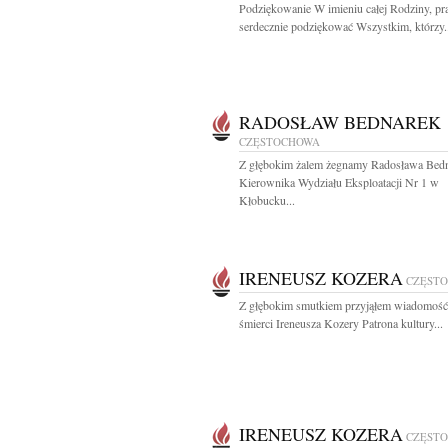
Podziękowanie W imieniu całej Rodziny, pr
serdecznie podziękować Wszystkim, którzy.
RADOSŁAW BEDNAREK
CZĘSTOCHOWA
Z głębokim żalem żegnamy Radosława Bed
Kierownika Wydziału Eksploatacji Nr 1 w
Kłobucku...
IRENEUSZ KOZERA
CZĘST
Z głębokim smutkiem przyjąłem wiadomość
śmierci Ireneusza Kozery Patrona kultury...
IRENEUSZ KOZERA
CZĘST