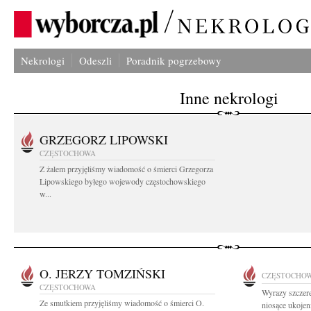
Nekrologi
Odeszli
Poradnik pogrzebowy
Inne nekrologi
GRZEGORZ LIPOWSKI
CZĘSTOCHOWA
Z żalem przyjęliśmy wiadomość o śmierci Grzegorza
Lipowskiego byłego wojewody częstochowskiego
w...
O. JERZY TOMZIŃSKI
CZĘSTOCHO
CZĘSTOCHOWA
Wyrazy szczere
Ze smutkiem przyjęliśmy wiadomość o śmierci O.
niosące ukojen