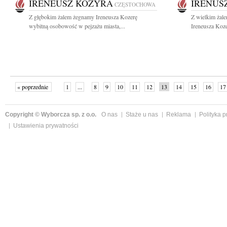
IRENEUSZ KOZYRA
IRENUS
CZĘSTOCHOWA
Z głębokim żalem żegnamy Ireneusza Kozerę
Z wielkim żal
wybitną osobowość w pejzażu miasta,...
Ireneusza Koze
« poprzednie
1
...
8
9
10
11
12
13
14
15
16
17
Copyright © Wyborcza sp. z o.o.
O nas
Staże u nas
Reklama
Polityka 
Ustawienia prywatności