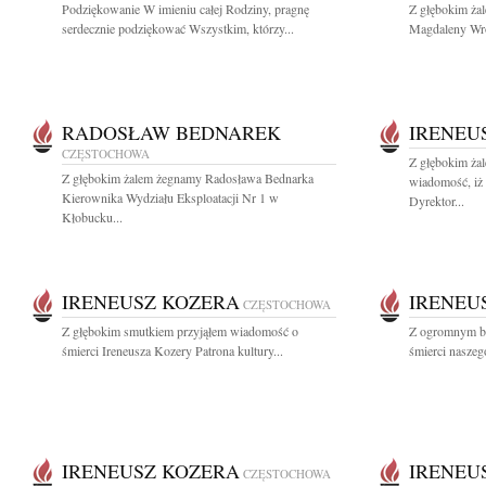
Podziękowanie W imieniu całej Rodziny, pragnę
Z głębokim ża
serdecznie podziękować Wszystkim, którzy...
Magdaleny Wro
RADOSŁAW BEDNAREK
IRENEU
CZĘSTOCHOWA
Z głębokim żal
Z głębokim żalem żegnamy Radosława Bednarka
wiadomość, iż 
Kierownika Wydziału Eksploatacji Nr 1 w
Dyrektor...
Kłobucku...
IRENEUSZ KOZERA
IRENEU
CZĘSTOCHOWA
Z głębokim smutkiem przyjąłem wiadomość o
Z ogromnym bó
śmierci Ireneusza Kozery Patrona kultury...
śmierci naszego
IRENEUSZ KOZERA
IRENEU
CZĘSTOCHOWA