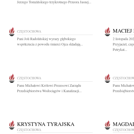
Jerzego Tomzińskiego trzykrotnego Przeora Jasnej...
MACIEJ
CZĘSTOCHOWA
Pani Joli Radolińskiej wyrazy głębokiego
2 listopada 20
współczucia z powodu śmierci Ojca składają...
Przyjaciel, cz
Petrykat...
CZĘSTOCHOWA
CZĘSTOCHO
Panu Michałowi Królowi Prezesowi Zarządu
Panu Michałow
Przedsiębiorstwa Wodociągów i Kanalizacji...
Przedsiębiorst
KRYSTYNA TYRAJSKA
MAGDA
CZĘSTOCHOWA
CZĘSTOCHO