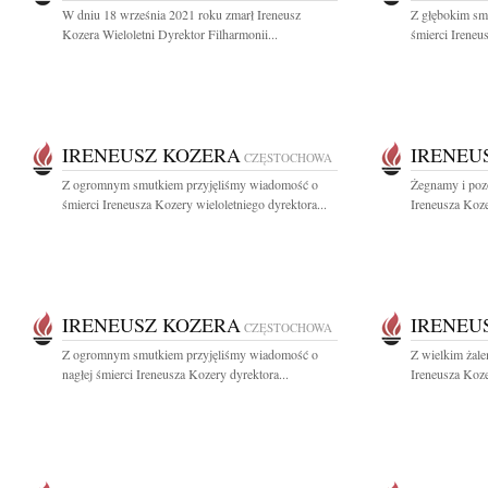
W dniu 18 września 2021 roku zmarł Ireneusz
Z głębokim sm
Kozera Wieloletni Dyrektor Filharmonii...
śmierci Ireneu
IRENEUSZ KOZERA
IRENEU
CZĘSTOCHOWA
Z ogromnym smutkiem przyjęliśmy wiadomość o
Żegnamy i poz
śmierci Ireneusza Kozery wieloletniego dyrektora...
Ireneusza Koze
IRENEUSZ KOZERA
IRENEU
CZĘSTOCHOWA
Z ogromnym smutkiem przyjęliśmy wiadomość o
Z wielkim żal
nagłej śmierci Ireneusza Kozery dyrektora...
Ireneusza Koze