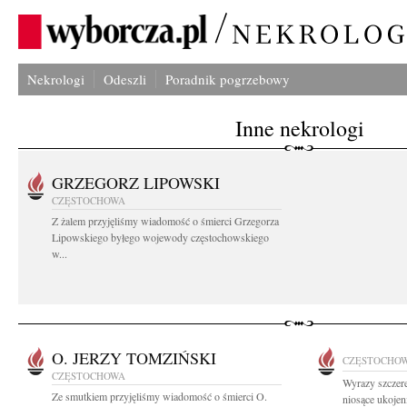
Nekrologi
Odeszli
Poradnik pogrzebowy
Inne nekrologi
GRZEGORZ LIPOWSKI
CZĘSTOCHOWA
Z żalem przyjęliśmy wiadomość o śmierci Grzegorza
Lipowskiego byłego wojewody częstochowskiego
w...
O. JERZY TOMZIŃSKI
CZĘSTOCHO
CZĘSTOCHOWA
Wyrazy szczere
Ze smutkiem przyjęliśmy wiadomość o śmierci O.
niosące ukojen