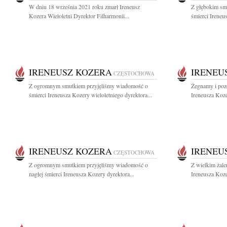
W dniu 18 września 2021 roku zmarł Ireneusz
Z głębokim sm
Kozera Wieloletni Dyrektor Filharmonii...
śmierci Ireneu
IRENEUSZ KOZERA
IRENEU
CZĘSTOCHOWA
Z ogromnym smutkiem przyjęliśmy wiadomość o
Żegnamy i poz
śmierci Ireneusza Kozery wieloletniego dyrektora...
Ireneusza Koze
IRENEUSZ KOZERA
IRENEU
CZĘSTOCHOWA
Z ogromnym smutkiem przyjęliśmy wiadomość o
Z wielkim żal
nagłej śmierci Ireneusza Kozery dyrektora...
Ireneusza Koze