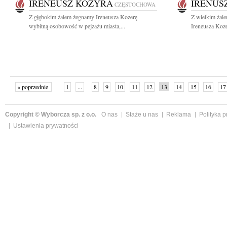
IRENEUSZ KOZYRA
IRENUS
CZĘSTOCHOWA
Z głębokim żalem żegnamy Ireneusza Kozerę
Z wielkim żal
wybitną osobowość w pejzażu miasta,...
Ireneusza Koze
« poprzednie
1
...
8
9
10
11
12
13
14
15
16
17
Copyright © Wyborcza sp. z o.o.
O nas
Staże u nas
Reklama
Polityka 
Ustawienia prywatności