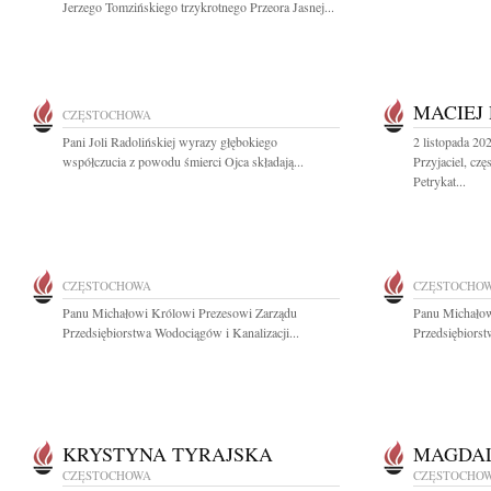
Jerzego Tomzińskiego trzykrotnego Przeora Jasnej...
MACIEJ
CZĘSTOCHOWA
Pani Joli Radolińskiej wyrazy głębokiego
2 listopada 20
współczucia z powodu śmierci Ojca składają...
Przyjaciel, cz
Petrykat...
CZĘSTOCHOWA
CZĘSTOCHO
Panu Michałowi Królowi Prezesowi Zarządu
Panu Michałow
Przedsiębiorstwa Wodociągów i Kanalizacji...
Przedsiębiorst
KRYSTYNA TYRAJSKA
MAGDA
CZĘSTOCHOWA
CZĘSTOCHO