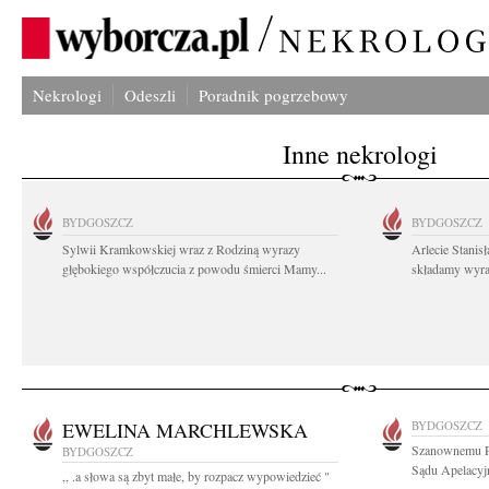
Nekrologi
Odeszli
Poradnik pogrzebowy
Inne nekrologi
BYDGOSZCZ
BYDGOSZCZ
Sylwii Kramkowskiej wraz z Rodziną wyrazy
Arlecie Stanis
głębokiego współczucia z powodu śmierci Mamy...
składamy wyraz
EWELINA MARCHLEWSKA
BYDGOSZCZ
Szanownemu P
BYDGOSZCZ
Sądu Apelacyj
,, .a słowa są zbyt małe, by rozpacz wypowiedzieć "