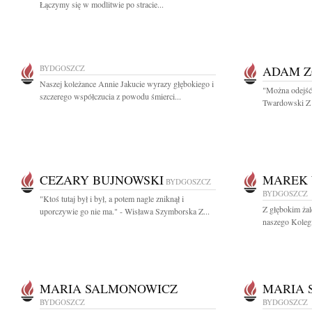
Łączymy się w modlitwie po stracie...
BYDGOSZCZ
ADAM Z
Naszej koleżance Annie Jakucie wyrazy głębokiego i
"Można odejść 
szczerego współczucia z powodu śmierci...
Twardowski Z 
CEZARY BUJNOWSKI
MAREK 
BYDGOSZCZ
BYDGOSZCZ
"Ktoś tutaj był i był, a potem nagle zniknął i
Z głębokim żal
uporczywie go nie ma." - Wisława Szymborska Z...
naszego Koleg
MARIA SALMONOWICZ
MARIA
BYDGOSZCZ
BYDGOSZCZ