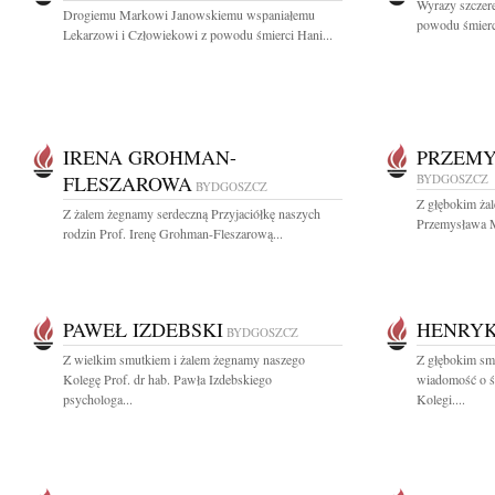
Wyrazy szczere
Drogiemu Markowi Janowskiemu wspaniałemu
powodu śmierci
Lekarzowi i Człowiekowi z powodu śmierci Hani...
IRENA GROHMAN-
PRZEMY
FLESZAROWA
BYDGOSZCZ
BYDGOSZCZ
Z głębokim ża
Z żalem żegnamy serdeczną Przyjaciółkę naszych
Przemysława M
rodzin Prof. Irenę Grohman-Fleszarową...
PAWEŁ IZDEBSKI
HENRYK
BYDGOSZCZ
Z wielkim smutkiem i żalem żegnamy naszego
Z głębokim smu
Kolegę Prof. dr hab. Pawła Izdebskiego
wiadomość o ś
psychologa...
Kolegi....