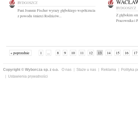
WACŁAW
BYDGOSZCZ
BYDGOSZCZ
Pani Joannie Fischer wyrazy głębokiego współczucia
Z głębokim sm
z powodu śmierci Rodziców...
Pracownika i P
« poprzednie
1
...
8
9
10
11
12
13
14
15
16
17
Copyright © Wyborcza sp. z o.o.
O nas
Staże u nas
Reklama
Polityka 
Ustawienia prywatności