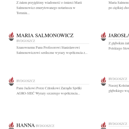
Z żalem przyjęliśmy wiadomość o śmierci Marii
Maria Salmono
Salmonowicz emerytowanego notariusza w
po ciężkiej ch
Toruniu...
MARIA SALMONOWICZ
JAROSŁ
BYDGOSZCZ
Z głębokim ża
Szanownemu Panu Profesorowi Stanisławowi
Polskiego Sto
Salmonowiczowi serdeczne wyrazy współczucia z...
BYDGOSZCZ
BYDGOSZCZ
Naszej Koleża
Panu Jackowi Porze Członkowi Zarządu Spółki
głębokiego wsp
AGRO-SIEĆ Wyrazy szczerego współczucia...
HANNA
BYDGOSZCZ
BYDGOSZCZ