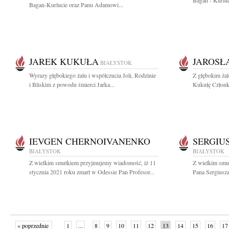
Bagan - Kurluc
Bagan-Kurlucie oraz Panu Adamowi...
JAREK KUKUŁA
JAROSŁ
BIAŁYSTOK
Wyrazy głębokiego żalu i współczucia Joli, Rodzinie
Z głębokim ża
i Bliskim z powodu śmierci Jarka...
Kukułę Członka
IEVGEN CHERNOIVANENKO
SERGIU
BIAŁYSTOK
BIAŁYSTOK
Z wielkim smutkiem przyjmujemy wiadomość, iż 11
Z wielkim smu
stycznia 2021 roku zmarł w Odessie Pan Profesor...
Pana Sergiusza
« poprzednie
1
...
8
9
10
11
12
13
14
15
16
17