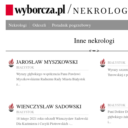
Nekrologi
Odeszli
Poradnik pogrzebowy
Inne nekrologi
JAROSŁAW MYSZKOWSKI
BIAŁYSTOK
BIAŁYSTOK
Wyrazy szczere
Wyrazy głębokiego współczucia Panu Pawłowi
Turowskiej z p
Myszkowskiemu Radnemu Rady Miasta Białystok
z...
WIENCZYSŁAW SADOWSKI
BIAŁYSTOK
Pani Doktor D
BIAŁYSTOK
głębokiego ża
18 lutego 2021 roku odszedł Wienczysław Sadowski
i...
Dla Kazimierza i Cecylii Piotrowskich -...