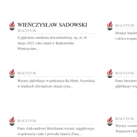
WIEŃCZYSŁAW SADOWSKI
BIAŁYSTOK
BIAŁYSTOK
Monice Stachu
Z głębokim smutkiem dowiedzieliśmy się, że 18
i słowa wsparci
lutego 2021 roku zmarł w Białymstoku
Wieńczysław...
BIAŁYSTOK
BIAŁYSTOK
Wyrazy głębokiego współczucia dla Marty Szymskiej
Panu Jarosław
w trudnych chwilach po stracie syna...
głębokiego ws
BIAŁYSTOK
BIAŁYSTOK
Wyrazy szczer
Panu Aleksandrowi Bielskiemu wyrazy najgłębszego
Tomaszowi Kl
współczucia i żalu z powodu śmierci Żony...