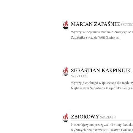
MARIAN ZAPAŚNIK
SZCZEC
Wyrazy współczucia Rodzinie Zmarłego Ma
Zapaśnika składają Wójt Gminy z...
SEBASTIAN KARPINIUK
SZCZECIN
Wyrazy głębokiego współczucia dla Rodziny
Najbliższych Sebastiana Karpiniuka Posła na
ZBIOROWY
SZCZECIN
Nasza Ojczyzna przeżywa ból straty Rodak
wybitnych przedstawicieli Państwa Polskiego