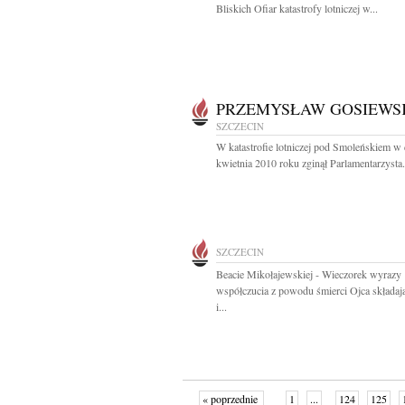
Bliskich Ofiar katastrofy lotniczej w...
PRZEMYSŁAW GOSIEWS
SZCZECIN
W katastrofie lotniczej pod Smoleńskiem w
kwietnia 2010 roku zginął Parlamentarzysta.
SZCZECIN
Beacie Mikołajewskiej - Wieczorek wyrazy
współczucia z powodu śmierci Ojca składają
i...
« poprzednie
1
...
124
125