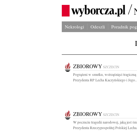
Nekrologi
Odeszli
Poradnik po
ZBIOROWY
SZCZECIN
Pogrążeni w smutku, wstrząśnięci tragiczną
Prezydenta RP Lecha Kaczyńskiego i Jego..
ZBIOROWY
SZCZECIN
W poczuciu tragedii narodowej, jaką jest śm
Prezydenta Rzeczypospolitej Polskiej Lecha.