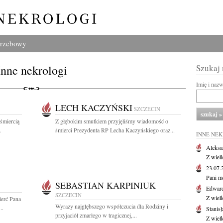
grzebowy
Inne nekrologi
Szukaj
Imię i naz
LECH KACZYŃSKI
SZCZECIN
 śmiercią
Z głębokim smutkiem przyjęliśmy wiadomość o
.
śmierci Prezydenta RP Lecha Kaczyńskiego oraz...
INNE NE
Aleksa
Z wiel
23.07
Pani m
SEBASTIAN KARPINIUK
Edwar
SZCZECIN
Z wiel
ierć Pana
Wyrazy najgłębszego współczucia dla Rodziny i
..
Stanisł
przyjaciół zmarłego w tragicznej,...
Z wiel