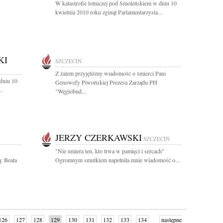
W katastrofie lotniczej pod Smoleńskiem w dniu 10
kwietnia 2010 roku zginął Parlamentarzysta...
KI
SZCZECIN
Z żalem przyjęliśmy wiadomość o śmierci Pani
 dniu 10
Genowefy Piwońskiej Prezesa Zarządu PH
..
"Węglobud...
JERZY CZERKAWSKI
SZCZECIN
"Nie umiera ten, kto trwa w pamięci i sercach"
: Beata
Ogromnym smutkiem napełniła mnie wiadomość o...
126
127
128
129
130
131
132
133
134
następne