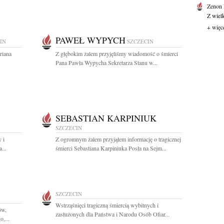
Zenon
Z wiel
+ więc
PAWEŁ WYPYCH
IN
SZCZECIN
riana
Z głębokim żalem przyjęliśmy wiadomość o śmierci
Pana Pawła Wypycha Sekretarza Stanu w...
SEBASTIAN KARPINIUK
SZCZECIN
 i
Z ogromnym żalem przyjąłem informację o tragicznej
...
śmierci Sebastiana Karpiniuka Posła na Sejm...
SZCZECIN
Wstrząśnięci tragiczną śmiercią wybitnych i
ów,
zasłużonych dla Państwa i Narodu Osób Ofiar...
,...