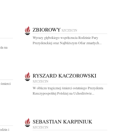
ZBIOROWY
SZCZECIN
Wyrazy głębokiego współczucia Rodzinie Pary
Prezydenckiej oraz Najbliższym Ofiar zmarłych...
sła na
RYSZARD KACZOROWSKI
SZCZECIN
 śmierci
W obliczu tragicznej śmierci ostatniego Prezydenta
Rzeczypospolitej Polskiej na Uchodźstwie...
SEBASTIAN KARPINIUK
SZCZECIN
odzin i