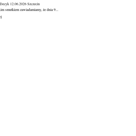
 Decyk
12.06.2026
Szczecin
kim smutkiem zawiadamiamy, że dnia 9...
ej