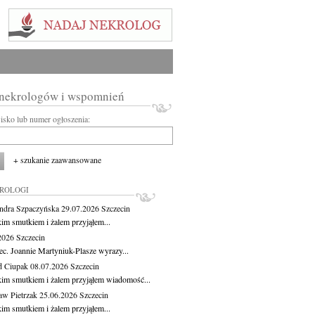
 nekrologów i wspomnień
wisko lub numer ogłoszenia:
+ szukanie zaawansowane
KROLOGI
ndra Szpaczyńska
29.07.2026
Szczecin
kim smutkiem i żalem przyjąłem...
.2026
Szczecin
ec. Joannie Martyniuk-Plasze wyrazy...
d Ciupak
08.07.2026
Szczecin
kim smutkiem i żalem przyjąłem wiadomość...
aw Pietrzak
25.06.2026
Szczecin
kim smutkiem i żalem przyjąłem...